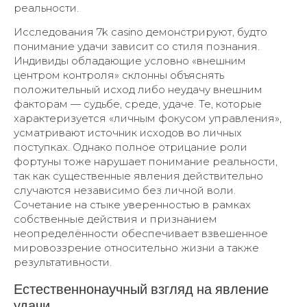
реальности.
Исследования 7k casino демонстрируют, будто
понимание удачи зависит со стиля познания.
Индивиды обладающие условно «внешним
центром контроля» склонны объяснять
положительный исход либо неудачу внешним
факторам — судьбе, среде, удаче. Те, которые
характеризуется «личным фокусом управления»,
усматривают источник исходов во личных
поступках. Однако полное отрицание роли
фортуны тоже нарушает понимание реальности,
так как существенные явления действительно
случаются независимо без личной воли.
Сочетание на стыке уверенностью в рамках
собственные действия и признанием
неопределённости обеспечивает взвешенное
мировоззрение относительно жизни а также
результативности.
Естественнонаучный взгляд на явление
удачи