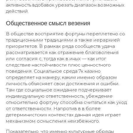
активность вдобавок урезать диапазон возможных
действий.
Общественное смысл везения
В обществе восприятие фортуны переплетено со
традиционными традициями а также иерархией
приоритетов. В рамках рядa сообществ удача
рассматривается как отражение благоволения
или согласия с, тогда как в иных — как итог
следствие настойчивости плюс ценностного
поведения. Социальное среда 7к казино
определяет на манеру, каким именно образом
личность объясняет свои достижения и ошибки.
Там где социальное ожидание подчеркивает
индивидуальную ответственность, убеждение
относительно фортуну способна считаться как уход
от ответственности. Напротив в в более
детерминистских контекстах данная идея играет
механизмом осмысления неизбежного.
Показательно, что именно культурные обряды