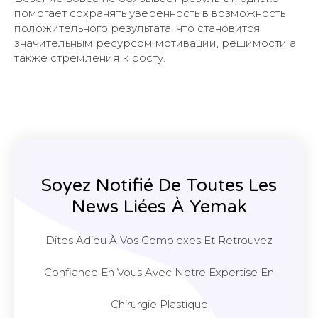
помогает сохранять уверенность в возможность
положительного результата, что становится
значительным ресурсом мотивации, решимости а
также стремления к росту.
Soyez Notifié De Toutes Les
News Liées À Yemak
Dites Adieu À Vos Complexes Et Retrouvez
Confiance En Vous Avec Notre Expertise En
Chirurgie Plastique