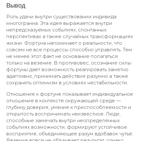
Вывод
Роль удачи внутри существовании индивида
многогранна. Эта идея выражается внутри
непредсказуемых событиях, спонтанных
перспективах а также случайных трансформациях
жизни. Фортуна напоминает о реальности, что
совсем не все процессы способно управлять. Тем
не менее этот факт не основание полагаться
только на везение. В противовес, осознание силы
фортуны даёт возможность реагировать заметно
адаптивно, принимать действия разумно а также
сохранять оптимизм в условиях нестабильности.
Отношение к фортуне показывает индивидуальное
отношение в контексте окружающей среде —
глубину доверия, умение к приспособляемости и
открытость воспринимать неизвестное. Люди,
способные замечать внутри неопределённых
событиях возможности, формируют устойчивое
восприятие, объединяющее разум вдобавок чутьё.
Везение вовсе не обязывает результат, однако