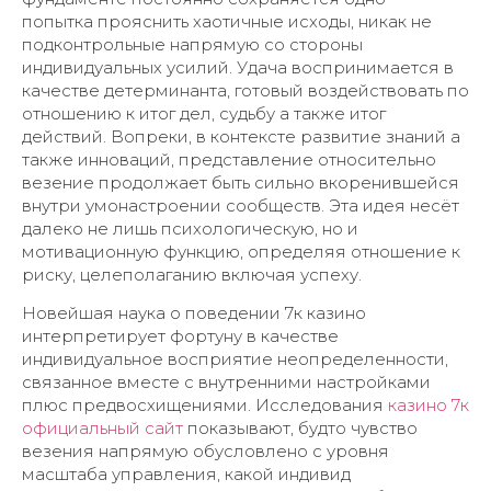
попытка прояснить хаотичные исходы, никак не
подконтрольные напрямую со стороны
индивидуальных усилий. Удача воспринимается в
качестве детерминанта, готовый воздействовать по
отношению к итог дел, судьбу а также итог
действий. Вопреки, в контексте развитие знаний а
также инноваций, представление относительно
везение продолжает быть сильно вкоренившейся
внутри умонастроении сообществ. Эта идея несёт
далеко не лишь психологическую, но и
мотивационную функцию, определяя отношение к
риску, целеполаганию включая успеху.
Новейшая наука о поведении 7к казино
интерпретирует фортуну в качестве
индивидуальное восприятие неопределенности,
связанное вместе с внутренними настройками
плюс предвосхищениями. Исследования
казино 7к
официальный сайт
показывают, будто чувство
везения напрямую обусловлено с уровня
масштаба управления, какой индивид