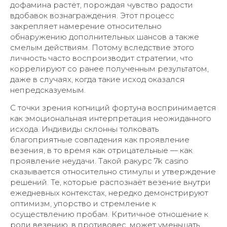
дофамина растёт, порождая чувство радости
вдобавок вознаграждения. Этот процесс
закрепляет намерение относительно
обнаружению дополнительных шансов а также
смелым действиям. Потому вследствие этого
личность часто воспроизводит стратегии, что
коррелируют со ранее полученным результатом,
даже в случаях, когда такие исход оказался
непредсказуемым.
С точки зрения когниций фортуна воспринимается
как эмоциональная интерпретация неожиданного
исхода. Индивиды склонны толковать
благоприятные совпадения как проявление
везения, в то время как отрицательные — как
проявление неудачи. Такой ракурс 7k casino
сказывается относительно стимулы и утверждение
решений. Те, которые распознаёт везение внутри
ежедневных контекстах, нередко демонстрируют
оптимизм, упорство и стремление к
осуществлению пробам. Критичное отношение к
роли везению, в противовес, может уменьшать