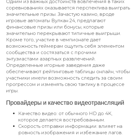
Одним из важных достоинств вовлечения в таких
соревнованиях оказывается перспектива выиграть
значительные призы. Зачастую казино, вроде
игровые автоматы Вулкан 24, предлагают
финансовые призы или бонусы, которые
значительно перекрывают типичные выигрыши.
Кроме того, участие в чемпионате дает
возможность геймерам ощутить себя элементом
сообщества и состязаться с прочими
энтузиастами азартных развлечений.
Определенные игорные заведения даже
обеспечивают рейтинговые таблицы онлайн, чтобы
участники имели возможность следить за своим
прогрессом и изменять свою тактику в процессе
игры.
Провайдеры и качество видеотрансляций
Качество видео: от обычного HD до 4K,
которое делается востребованным.
Скорость отправки информации: влияет на
ровность изображения и избежание лагов.