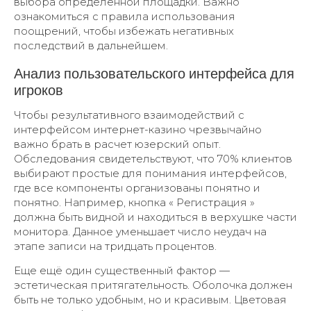
выбора определенной площадки. Важно
ознакомиться с правила использования
поощрений, чтобы избежать негативных
последствий в дальнейшем.
Анализ пользовательского интерфейса для
игроков
Чтобы результативного взаимодействий с
интерфейсом интернет-казино чрезвычайно
важно брать в расчет юзерский опыт.
Обследования свидетельствуют, что 70% клиентов
выбирают простые для понимания интерфейсов,
где все компоненты организованы понятно и
понятно. Например, кнопка « Регистрация »
должна быть видной и находиться в верхушке части
монитора. Данное уменьшает число неудач на
этапе записи на тридцать процентов.
Еще ещё один существенный фактор —
эстетическая притягательность. Оболочка должен
быть не только удобным, но и красивым. Цветовая