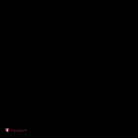
Français
▼