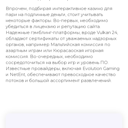
Впрочем, подбирая интерактивное казино для
пари на подлинные деньги, стоит учитывать
некоторые факторы. Во-первых, необходимо
убедиться в лицензию и репутацию сайта.
Надежные гэмблинг-платформы, вроде Vulkan 24,
обладают сертификаты от уважаемых надзорных
органов, например Мальтийская комиссия по
азартным играм или Кюрасаоская игорная
комиссия. Во-очередных, необходимо
сосредоточиться на выбор игр и уровень ПО.
Известные провайдеры, включая Evolution Gaming
и NetEnt, обеспечивают превосходное качество
потоков и большой ассортимент развлечений.