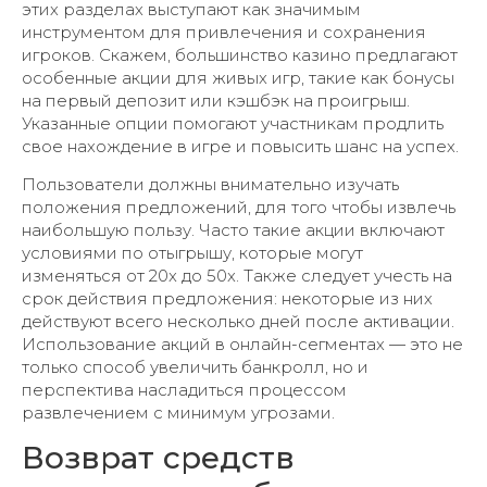
этих разделах выступают как значимым
инструментом для привлечения и сохранения
игроков. Скажем, большинство казино предлагают
особенные акции для живых игр, такие как бонусы
на первый депозит или кэшбэк на проигрыш.
Указанные опции помогают участникам продлить
свое нахождение в игре и повысить шанс на успех.
Пользователи должны внимательно изучать
положения предложений, для того чтобы извлечь
наибольшую пользу. Часто такие акции включают
условиями по отыгрышу, которые могут
изменяться от 20x до 50x. Также следует учесть на
срок действия предложения: некоторые из них
действуют всего несколько дней после активации.
Использование акций в онлайн-сегментах — это не
только способ увеличить банкролл, но и
перспектива насладиться процессом
развлечением с минимум угрозами.
Возврат средств