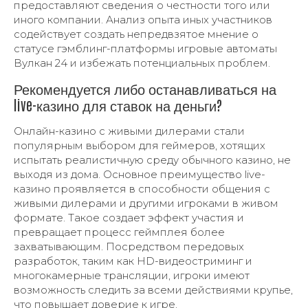
предоставляют сведения о честности того или
иного компании. Анализ опыта иных участников
содействует создать непредвзятое мнение о
статусе гэмблинг-платформы игровые автоматы
Вулкан 24 и избежать потенциальных проблем.
Рекомендуется либо останавливаться на
live-казино для ставок на деньги?
Онлайн-казино с живыми дилерами стали
популярным выбором для геймеров, хотящих
испытать реалистичную среду обычного казино, не
выходя из дома. Основное преимущество live-
казино проявляется в способности общения с
живыми дилерами и другими игроками в живом
формате. Такое создает эффект участия и
превращает процесс геймплея более
захватывающим. Посредством передовых
разработок, таким как HD-видеостриминг и
многокамерные трансляции, игроки имеют
возможность следить за всеми действиями крупье,
что повышает доверие к игре.