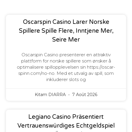
Oscarspin Casino Larer Norske
Spillere Spille Flere, Inntjene Mer,
Seire Mer
Oscarspin Casino presenterer en attraktiv
plattform for norske spillere som ønsker å
optimalisere spillopplevelsen sin https://oscar-
spinn.com/no-no. Med et utvalg av spill, som
inkluderer slots og
Kitam DIARRA
7 Août 2026
Legiano Casino Präsentiert
Vertrauenswürdiges Echtgeldspiel