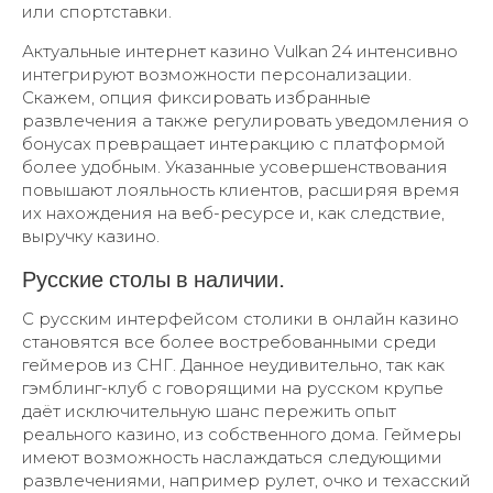
или спортставки.
Актуальные интернет казино Vulkan 24 интенсивно
интегрируют возможности персонализации.
Скажем, опция фиксировать избранные
развлечения а также регулировать уведомления о
бонусах превращает интеракцию с платформой
более удобным. Указанные усовершенствования
повышают лояльность клиентов, расширяя время
их нахождения на веб-ресурсе и, как следствие,
выручку казино.
Русские столы в наличии.
С русским интерфейсом столики в онлайн казино
становятся все более востребованными среди
геймеров из СНГ. Данное неудивительно, так как
гэмблинг-клуб с говорящими на русском крупье
даёт исключительную шанс пережить опыт
реального казино, из собственного дома. Геймеры
имеют возможность наслаждаться следующими
развлечениями, например рулет, очко и техасский