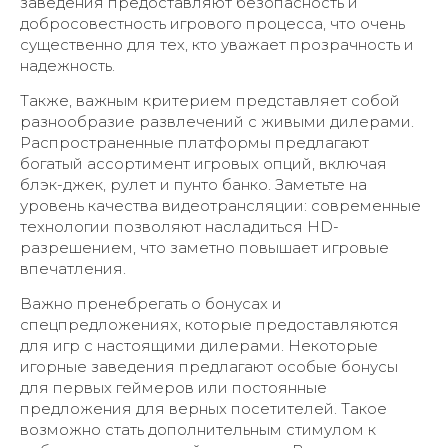
заведения предоставляют безопасность и
добросовестность игрового процесса, что очень
существенно для тех, кто уважает прозрачность и
надежность.
Также, важным критерием представляет собой
разнообразие развлечений с живыми дилерами.
Распространенные платформы предлагают
богатый ассортимент игровых опций, включая
блэк-джек, рулет и пунто банко. Заметьте на
уровень качества видеотрансляции: современные
технологии позволяют насладиться HD-
разрешением, что заметно повышает игровые
впечатления.
Важно пренебрегать о бонусах и
спецпредложениях, которые предоставляются
для игр с настоящими дилерами. Некоторые
игорные заведения предлагают особые бонусы
для первых геймеров или постоянные
предложения для верных посетителей. Такое
возможно стать дополнительным стимулом к