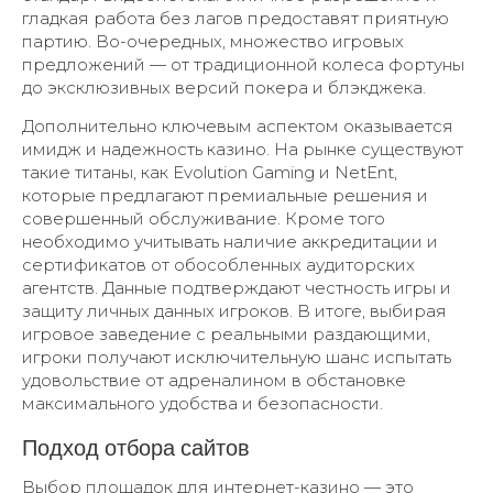
гладкая работа без лагов предоставят приятную
партию. Во-очередных, множество игровых
предложений — от традиционной колеса фортуны
до эксклюзивных версий покера и блэкджека.
Дополнительно ключевым аспектом оказывается
имидж и надежность казино. На рынке существуют
такие титаны, как Evolution Gaming и NetEnt,
которые предлагают премиальные решения и
совершенный обслуживание. Кроме того
необходимо учитывать наличие аккредитации и
сертификатов от обособленных аудиторских
агентств. Данные подтверждают честность игры и
защиту личных данных игроков. В итоге, выбирая
игровое заведение с реальными раздающими,
игроки получают исключительную шанс испытать
удовольствие от адреналином в обстановке
максимального удобства и безопасности.
Подход отбора сайтов
Выбор площадок для интернет-казино — это