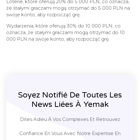
Loterie, które oferują 20% do 5 000 PLN, co oznacza,
że stałymi graczami mogą otrzymać do 5 000 PLN na
swoje konto, aby rozpocząć grę.
Wydarzenia, które oferują 30% do 10 000 PLN, co
oznacza, że stałymi graczami mogą otrzymać do 10
000 PLN na swoje konto, aby rozpocząć grę.
Soyez Notifié De Toutes Les
News Liées À Yemak
Dites Adieu À Vos Complexes Et Retrouvez
Confiance En Vous Avec Notre Expertise En