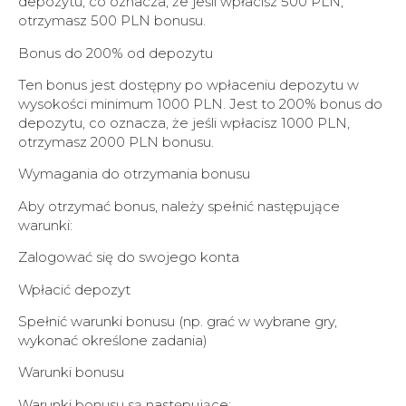
depozytu, co oznacza, że jeśli wpłacisz 500 PLN,
otrzymasz 500 PLN bonusu.
Bonus do 200% od depozytu
Ten bonus jest dostępny po wpłaceniu depozytu w
wysokości minimum 1000 PLN. Jest to 200% bonus do
depozytu, co oznacza, że jeśli wpłacisz 1000 PLN,
otrzymasz 2000 PLN bonusu.
Wymagania do otrzymania bonusu
Aby otrzymać bonus, należy spełnić następujące
warunki:
Zalogować się do swojego konta
Wpłacić depozyt
Spełnić warunki bonusu (np. grać w wybrane gry,
wykonać określone zadania)
Warunki bonusu
Warunki bonusu są następujące: