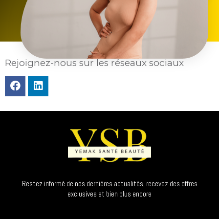
Rejoignez-nous sur les réseaux sociaux
Restez informé de nos dernières actualités, recevez des offres
exclusives et bien plus encore