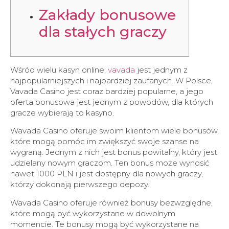
Zakłady bonusowe
dla stałych graczy
Wśród wielu kasyn online,
vavada
jest jednym z
najpopularniejszych i najbardziej zaufanych. W Polsce,
Vavada Casino jest coraz bardziej popularne, a jego
oferta bonusowa jest jednym z powodów, dla których
gracze wybierają to kasyno.
Wavada Casino oferuje swoim klientom wiele bonusów,
które mogą pomóc im zwiększyć swoje szanse na
wygraną. Jednym z nich jest bonus powitalny, który jest
udzielany nowym graczom. Ten bonus może wynosić
nawet 1000 PLN i jest dostępny dla nowych graczy,
którzy dokonają pierwszego depozy.
Wavada Casino oferuje również bonusy bezwzględne,
które mogą być wykorzystane w dowolnym
momencie. Te bonusy mogą być wykorzystane na