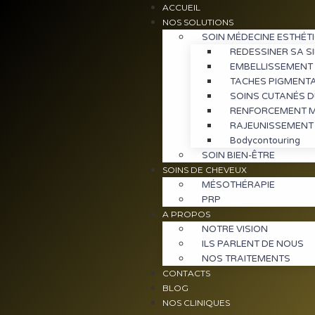
ACCUEIL
NOS SOLUTIONS
SOIN MÉDECINE ESTHÉT
REDESSINER SA S
EMBELLISSEMENT 
TACHES PIGMENT
SOINS CUTANÉS 
RENFORCEMENT M
RAJEUNISSEMENT
Bodycontouring
SOIN BIEN-ÊTRE
SOINS DE CHEVEUX
MÉSOTHÉRAPIE
PRP
A PROPOS
NOTRE VISION
ILS PARLENT DE NOUS
NOS TRAITEMENTS
CONTACTS
BLOG
NOS CLINIQUES