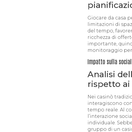
pianificazi
Giocare da casa pe
limitazioni di spa
del tempo, favoren
ricchezza di offer
importante, quind
monitoraggio per t
Impatto sulla social
Analisi del
rispetto ai
Nei casinò tradizi
interagiscono con
tempo reale. Al co
l’interazione soci
individuale. Sebbe
gruppo di un casin