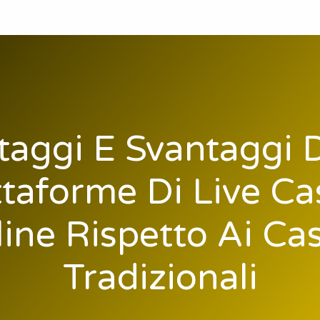
taggi E Svantaggi D
ttaforme Di Live Ca
ine Rispetto Ai Ca
Tradizionali