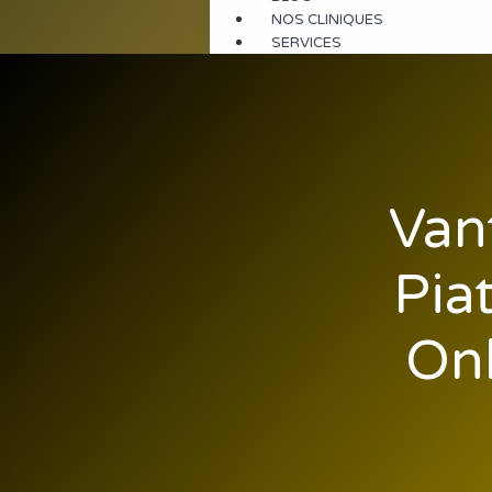
NOS CLINIQUES
SERVICES
Van
Pia
Onl