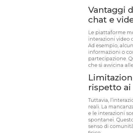
Vantaggi d
chat e vid
Le piattaforme mo
interazioni video
Ad esempio, alcuni
informazioni o co
partecipazione. Qu
che si avvicina all
Limitazioni
rispetto ai
Tuttavia, l’interaz
reali. La mancanza 
e le interazioni 
spontanei. Questo 
senso di comunità
fisico.