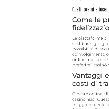
Costi, premi e incen
Come le pr
fidelizzazi
Le piattaforme di
cashback, giri gra
possibilità di acc
coinvolgimento co
online indica che 
preferire i casinò d
Vantaggi e
costi di tr
Giocare online elim
casinò fisici. Qu
maggiore per le p