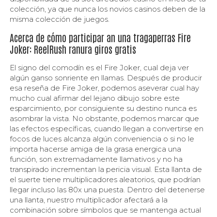
colección, ya que nunca los novios casinos deben de la
misma colección de juegos.
Acerca de cómo participar an una tragaperras Fire
Joker: ReelRush ranura giros gratis
El signo del comodín es el Fire Joker, cual deja ver
algún ganso sonriente en llamas. Después de producir
esa reseña de Fire Joker, podemos aseverar cual hay
mucho cual afirmar del lejano dibujo sobre este
esparcimiento, por consiguiente su destino nunca es
asombrar la vista. No obstante, podemos marcar que
las efectos específicas, cuando llegan a convertirse en
focos de luces alcanza algún conveniencia o si no le
importa hacerse amiga de la grasa energica una
función, son extremadamente llamativos y no ha
transpirado incrementan la pericia visual. Esta llanta de
el suerte tiene multiplicadores aleatorios, que podrían
llegar incluso las 80x una puesta. Dentro del detenerse
una llanta, nuestro multiplicador afectará a la
combinación sobre símbolos que se mantenga actual