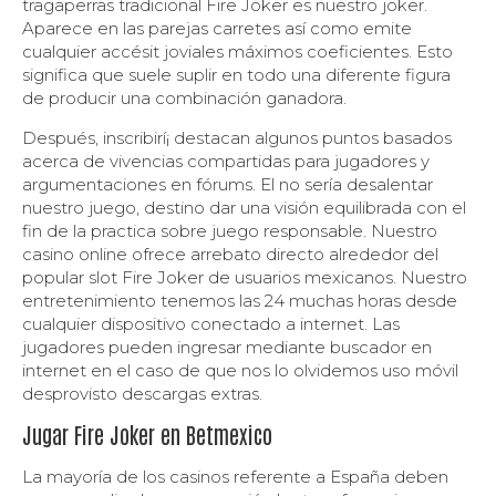
tragaperras tradicional Fire Joker es nuestro joker.
Aparece en las parejas carretes así­ como emite
cualquier accésit joviales máximos coeficientes. Esto
significa que suele suplir en todo una diferente figura
de producir una combinación ganadora.
Después, inscribirí¡ destacan algunos puntos basados
acerca de vivencias compartidas para jugadores y
argumentaciones en fórums. El no serí­a desalentar
nuestro juego, destino dar una visión equilibrada con el
fin de la practica sobre juego responsable. Nuestro
casino online ofrece arrebato directo alrededor del
popular slot Fire Joker de usuarios mexicanos. Nuestro
entretenimiento tenemos las 24 muchas horas desde
cualquier dispositivo conectado a internet. Las
jugadores pueden ingresar mediante buscador en
internet en el caso de que nos lo olvidemos uso móvil
desprovisto descargas extras.
Jugar Fire Joker en Betmexico
La mayoría de los casinos referente a España deben