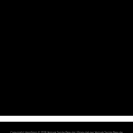
Copyright
HeroSpin
© 2026 Yemak Sante Beaute | Propulsé par Yemak Sante Beaute