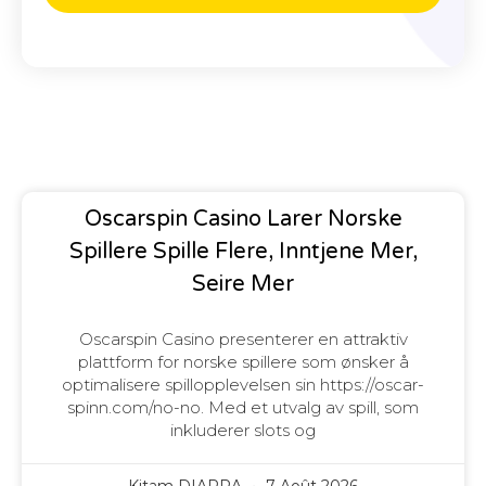
Oscarspin Casino Larer Norske
Spillere Spille Flere, Inntjene Mer,
Seire Mer
Oscarspin Casino presenterer en attraktiv
plattform for norske spillere som ønsker å
optimalisere spillopplevelsen sin https://oscar-
spinn.com/no-no. Med et utvalg av spill, som
inkluderer slots og