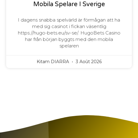
Mobila Spelare I Sverige
I dagens snabba spelvärld är förmågan att ha
med sig casinot i fickan väsentlig
https://hugo-bets.eu/sv-se/. HugoBets Casino
har från början byggts med den mobila
spelaren
Kitam DIARRA
3 Août 2026