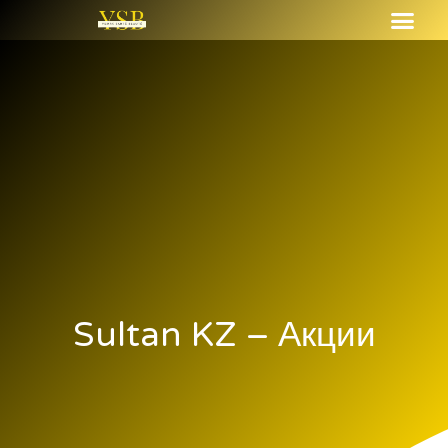
Sultan KZ – Акции