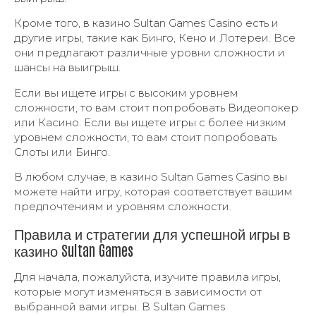
Кроме того, в казино Sultan Games Casino есть и
другие игры, такие как Бинго, Кено и Лотереи. Все
они предлагают различные уровни сложности и
шансы на выигрыш.
Если вы ищете игры с высоким уровнем
сложности, то вам стоит попробовать Видеопокер
или Касино. Если вы ищете игры с более низким
уровнем сложности, то вам стоит попробовать
Слоты или Бинго.
В любом случае, в казино Sultan Games Casino вы
можете найти игру, которая соответствует вашим
предпочтениям и уровням сложности.
Правила и стратегии для успешной игры в
казино Sultan Games
Для начала, пожалуйста, изучите правила игры,
которые могут изменяться в зависимости от
выбранной вами игры. В Sultan Games