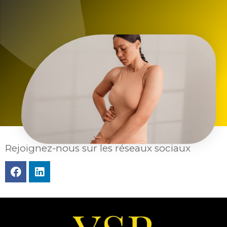
Rejoignez-nous sur les réseaux sociaux