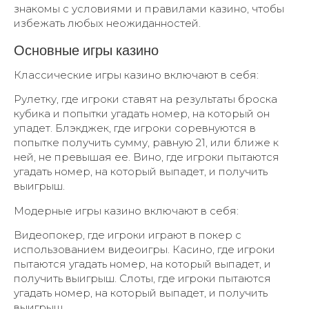
знакомы с условиями и правилами казино, чтобы
избежать любых неожиданностей.
Основные игры казино
Классические игры казино включают в себя:
Рулетку, где игроки ставят на результаты броска
кубика и попытки угадать номер, на который он
упадет. Блэкджек, где игроки соревнуются в
попытке получить сумму, равную 21, или ближе к
ней, не превышая ее. Вино, где игроки пытаются
угадать номер, на который выпадет, и получить
выигрыш.
Модерные игры казино включают в себя:
Видеопокер, где игроки играют в покер с
использованием видеоигры. Касино, где игроки
пытаются угадать номер, на который выпадет, и
получить выигрыш. Слоты, где игроки пытаются
угадать номер, на который выпадет, и получить
выигрыш.