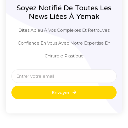
Soyez Notifié De Toutes Les
News Liées À Yemak
Dites Adieu À Vos Complexes Et Retrouvez
Confiance En Vous Avec Notre Expertise En
Chirurgie Plastique
Envoyer