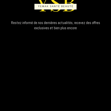
Restez informé de nos dernières actualités, recevez des offres
exclusives et bien plus encore