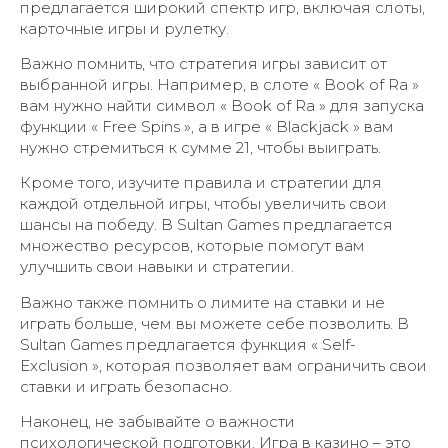
предлагается широкий спектр игр, включая слоты,
карточные игры и рулетку.
Важно помнить, что стратегия игры зависит от
выбранной игры. Например, в слоте « Book of Ra »
вам нужно найти символ « Book of Ra » для запуска
функции « Free Spins », а в игре « Blackjack » вам
нужно стремиться к сумме 21, чтобы выиграть.
Кроме того, изучите правила и стратегии для
каждой отдельной игры, чтобы увеличить свои
шансы на победу. В Sultan Games предлагается
множество ресурсов, которые помогут вам
улучшить свои навыки и стратегии.
Важно также помнить о лимите на ставки и не
играть больше, чем вы можете себе позволить. В
Sultan Games предлагается функция « Self-
Exclusion », которая позволяет вам ограничить свои
ставки и играть безопасно.
Наконец, не забывайте о важности
психологической подготовки. Игра в казино – это