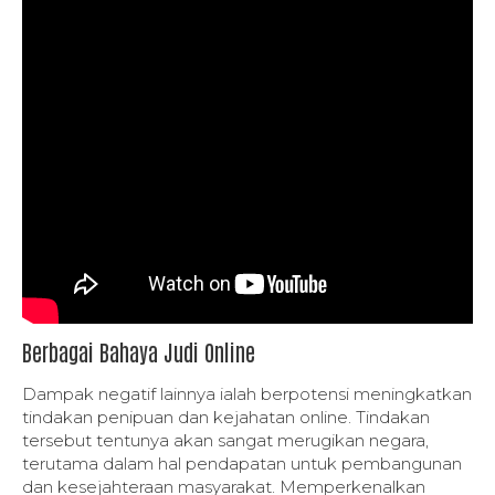
Berbagai Bahaya Judi Online
Dampak negatif lainnya ialah berpotensi meningkatkan
tindakan penipuan dan kejahatan online. Tindakan
tersebut tentunya akan sangat merugikan negara,
terutama dalam hal pendapatan untuk pembangunan
dan kesejahteraan masyarakat. Memperkenalkan