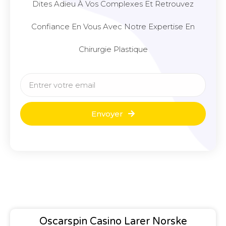
Dites Adieu À Vos Complexes Et Retrouvez
Confiance En Vous Avec Notre Expertise En
Chirurgie Plastique
Envoyer
Oscarspin Casino Larer Norske