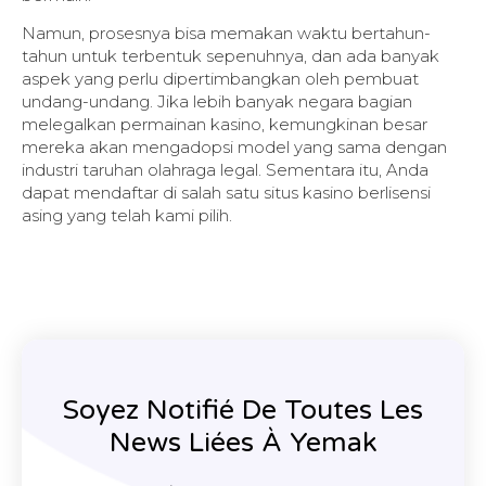
Namun, prosesnya bisa memakan waktu bertahun-
tahun untuk terbentuk sepenuhnya, dan ada banyak
aspek yang perlu dipertimbangkan oleh pembuat
undang-undang. Jika lebih banyak negara bagian
melegalkan permainan kasino, kemungkinan besar
mereka akan mengadopsi model yang sama dengan
industri taruhan olahraga legal. Sementara itu, Anda
dapat mendaftar di salah satu situs kasino berlisensi
asing yang telah kami pilih.
Soyez Notifié De Toutes Les
News Liées À Yemak