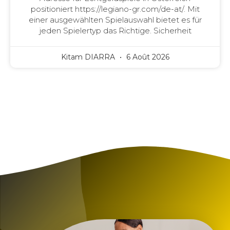
positioniert https://legiano-gr.com/de-at/. Mit
einer ausgewählten Spielauswahl bietet es für
jeden Spielertyp das Richtige. Sicherheit
Kitam DIARRA
6 Août 2026