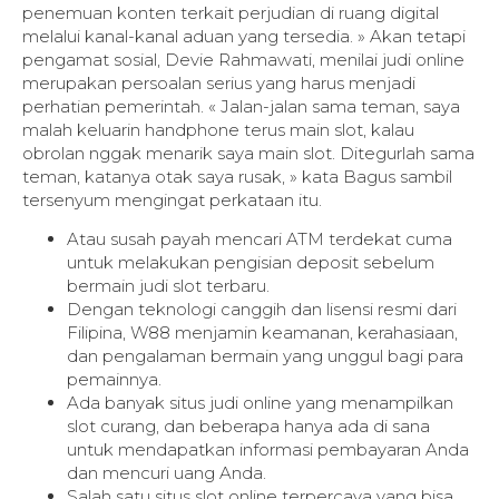
penemuan konten terkait perjudian di ruang digital
melalui kanal-kanal aduan yang tersedia. » Akan tetapi
pengamat sosial, Devie Rahmawati, menilai judi online
merupakan persoalan serius yang harus menjadi
perhatian pemerintah. « Jalan-jalan sama teman, saya
malah keluarin handphone terus main slot, kalau
obrolan nggak menarik saya main slot. Ditegurlah sama
teman, katanya otak saya rusak, » kata Bagus sambil
tersenyum mengingat perkataan itu.
Atau susah payah mencari ATM terdekat cuma
untuk melakukan pengisian deposit sebelum
bermain judi slot terbaru.
Dengan teknologi canggih dan lisensi resmi dari
Filipina, W88 menjamin keamanan, kerahasiaan,
dan pengalaman bermain yang unggul bagi para
pemainnya.
Ada banyak situs judi online yang menampilkan
slot curang, dan beberapa hanya ada di sana
untuk mendapatkan informasi pembayaran Anda
dan mencuri uang Anda.
Salah satu situs slot online terpercaya yang bisa