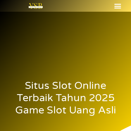
Situs Slot Online
Terbaik Tahun 2025
Game Slot Uang Asli