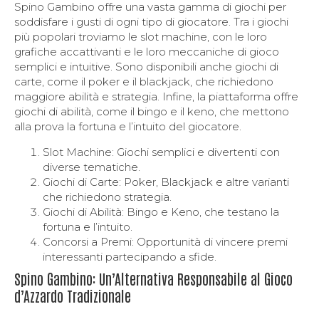
Spino Gambino offre una vasta gamma di giochi per
soddisfare i gusti di ogni tipo di giocatore. Tra i giochi
più popolari troviamo le slot machine, con le loro
grafiche accattivanti e le loro meccaniche di gioco
semplici e intuitive. Sono disponibili anche giochi di
carte, come il poker e il blackjack, che richiedono
maggiore abilità e strategia. Infine, la piattaforma offre
giochi di abilità, come il bingo e il keno, che mettono
alla prova la fortuna e l’intuito del giocatore.
Slot Machine: Giochi semplici e divertenti con
diverse tematiche.
Giochi di Carte: Poker, Blackjack e altre varianti
che richiedono strategia.
Giochi di Abilità: Bingo e Keno, che testano la
fortuna e l’intuito.
Concorsi a Premi: Opportunità di vincere premi
interessanti partecipando a sfide.
Spino Gambino: Un’Alternativa Responsabile al Gioco
d’Azzardo Tradizionale