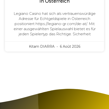
In Österreich
Legiano Casino hat sich als vertrauenswürdige
Adresse für Echtgeldspiele in Österreich
positioniert https://legiano-gr.com/de-at/. Mit
einer ausgewählten Spielauswahl bietet es für
jeden Spielertyp das Richtige. Sicherheit
Kitam DIARRA
6 Août 2026