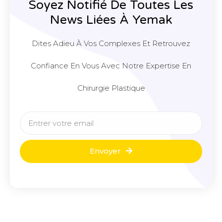
Soyez Notifié De Toutes Les
News Liées À Yemak
Dites Adieu À Vos Complexes Et Retrouvez
Confiance En Vous Avec Notre Expertise En
Chirurgie Plastique
Envoyer