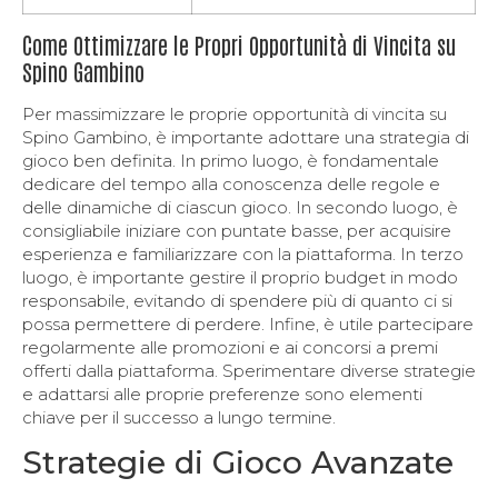
Come Ottimizzare le Propri Opportunità di Vincita su
Spino Gambino
Per massimizzare le proprie opportunità di vincita su
Spino Gambino, è importante adottare una strategia di
gioco ben definita. In primo luogo, è fondamentale
dedicare del tempo alla conoscenza delle regole e
delle dinamiche di ciascun gioco. In secondo luogo, è
consigliabile iniziare con puntate basse, per acquisire
esperienza e familiarizzare con la piattaforma. In terzo
luogo, è importante gestire il proprio budget in modo
responsabile, evitando di spendere più di quanto ci si
possa permettere di perdere. Infine, è utile partecipare
regolarmente alle promozioni e ai concorsi a premi
offerti dalla piattaforma. Sperimentare diverse strategie
e adattarsi alle proprie preferenze sono elementi
chiave per il successo a lungo termine.
Strategie di Gioco Avanzate