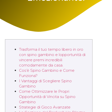
Trasforma il tuo tempo libero in oro
con spino gambino e lopportunità di
vincere premi incredibili
comodamente da casa.
Cos’è Spino Gambino e Come
Funziona?
I Vantaggi di Scegliere Spino
Gambino
Come Ottimizzare le Propri
Opportunità di Vincita su Spino
Gambino
Strategie di Gioco Avanzate