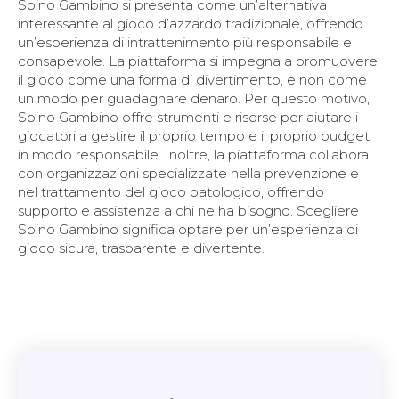
Spino Gambino si presenta come un’alternativa
interessante al gioco d’azzardo tradizionale, offrendo
un’esperienza di intrattenimento più responsabile e
consapevole. La piattaforma si impegna a promuovere
il gioco come una forma di divertimento, e non come
un modo per guadagnare denaro. Per questo motivo,
Spino Gambino offre strumenti e risorse per aiutare i
giocatori a gestire il proprio tempo e il proprio budget
in modo responsabile. Inoltre, la piattaforma collabora
con organizzazioni specializzate nella prevenzione e
nel trattamento del gioco patologico, offrendo
supporto e assistenza a chi ne ha bisogno. Scegliere
Spino Gambino significa optare per un’esperienza di
gioco sicura, trasparente e divertente.