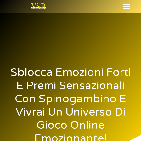
Sblocca Emozioni Forti
E Premi Sensazionali
Con Spinogambino E
Vivrai Un Universo Di
Gioco Online
Emozionante!