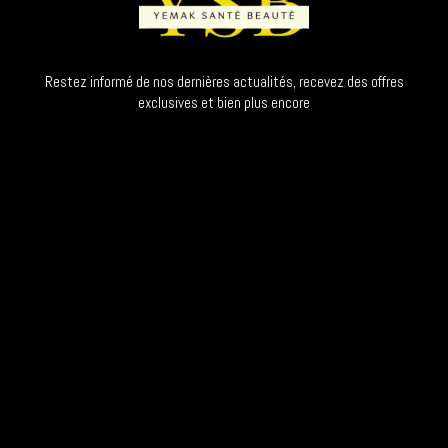
Restez informé de nos dernières actualités, recevez des offres
exclusives et bien plus encore