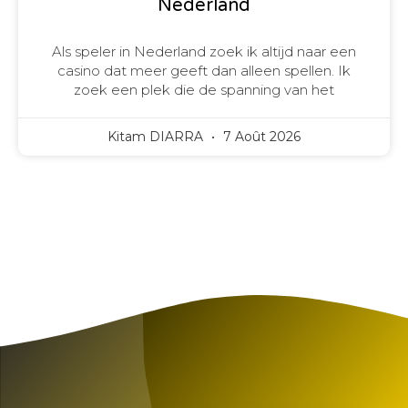
Nederland
Als speler in Nederland zoek ik altijd naar een
casino dat meer geeft dan alleen spellen. Ik
zoek een plek die de spanning van het
Kitam DIARRA
7 Août 2026