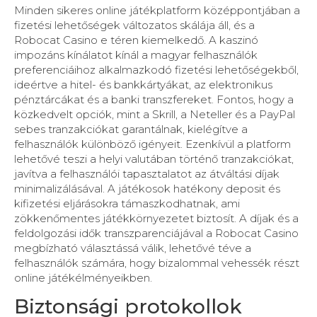
Minden sikeres online játékplatform középpontjában a
fizetési lehetőségek változatos skálája áll, és a
Robocat Casino e téren kiemelkedő. A kaszinó
impozáns kínálatot kínál a magyar felhasználók
preferenciáihoz alkalmazkodó fizetési lehetőségekből,
ideértve a hitel- és bankkártyákat, az elektronikus
pénztárcákat és a banki transzfereket. Fontos, hogy a
közkedvelt opciók, mint a Skrill, a Neteller és a PayPal
sebes tranzakciókat garantálnak, kielégítve a
felhasználók különböző igényeit. Ezenkívül a platform
lehetővé teszi a helyi valutában történő tranzakciókat,
javítva a felhasználói tapasztalatot az átváltási díjak
minimalizálásával. A játékosok hatékony deposit és
kifizetési eljárásokra támaszkodhatnak, ami
zökkenőmentes játékkörnyezetet biztosít. A díjak és a
feldolgozási idők transzparenciájával a Robocat Casino
megbízható választássá válik, lehetővé téve a
felhasználók számára, hogy bizalommal vehessék részt
online játékélményeikben.
Biztonsági protokollok