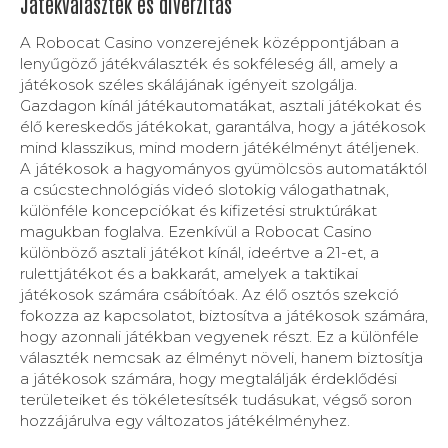
Játékválaszték és diverzitás
A Robocat Casino vonzerejének középpontjában a
lenyűgöző játékválaszték és sokféleség áll, amely a
játékosok széles skálájának igényeit szolgálja.
Gazdagon kínál játékautomatákat, asztali játékokat és
élő kereskedős játékokat, garantálva, hogy a játékosok
mind klasszikus, mind modern játékélményt átéljenek.
A játékosok a hagyományos gyümölcsös automatáktól
a csúcstechnológiás videó slotokig válogathatnak,
különféle koncepciókat és kifizetési struktúrákat
magukban foglalva. Ezenkívül a Robocat Casino
különböző asztali játékot kínál, ideértve a 21-et, a
rulettjátékot és a bakkarát, amelyek a taktikai
játékosok számára csábítóak. Az élő osztós szekció
fokozza az kapcsolatot, biztosítva a játékosok számára,
hogy azonnali játékban vegyenek részt. Ez a különféle
választék nemcsak az élményt növeli, hanem biztosítja
a játékosok számára, hogy megtalálják érdeklődési
területeiket és tökéletesítsék tudásukat, végső soron
hozzájárulva egy változatos játékélményhez.