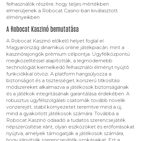
felhasználók részére, hogy teljes mértékben
elmerüljenek a Robocat Casino-ban kiválasztott
élményeikben.
A Robocat Kaszinó bemutatása
A Robocat Kaszinó előkelő helyet foglal el
Magyarország dinamikus online játékpiacán, mint a
kaszinórajongók prémium célpontja. Ügyfélközpontú
megközelítéssel alapították, a legmodernebb
technológiát kiemelkedő felhasználói élményt nyújtó
funkciókkal ötvözi. A platform hangsúlyozza a
biztonságot és a tisztességet, korszerű titkosítási
módszereket alkalmazva a játékosok biztonságának
és a játékok integritásának garantálása érdekében. A
robusztus ügyfélszolgálati csatornák tovább növelik
vonzerejét, stabil környezetet teremtve mind a új,
mind a gyakorlott játékosok számára. Továbbá a
Robocat Kaszinó odaadó a tudatos szerencsejáték
népszerűsítése iránt, olyan eszközöket és erőforrásokat
nyújtva, amelyek támogatják a játékosok számára,
hogy irányítsák szerencsejáték-szokásaikat. Ezt a