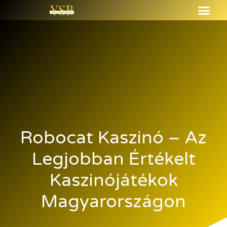
Robocat Kaszinó – Az
Legjobban Értékelt
Kaszinójátékok
Magyarországon