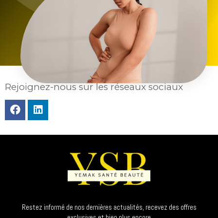
Rejoignez-nous sur les réseaux sociaux
Restez informé de nos dernières actualités, recevez des offres
exclusives et bien plus encore