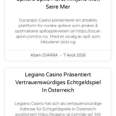
Seire Mer
Oscarspin Casino presenterer en attraktiv
plattform for norske spillere som ønsker å
optimalisere spillopplevelsen sin https://oscar-
spinn.com/no-no. Med et utvalg av spill, som
inkluderer slots og
Kitam DIARRA
7 Août 2026
Legiano Casino Präsentiert
Vertrauenswürdiges Echtgeldspiel
In Österreich
Legiano Casino hat sich als vertrauenswürdige
Adresse für Echtgeldspiele in Österreich
positioniert https://legiano-gr.com/de-at/. Mit