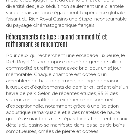
diversité des jeux séduit non seulement une clientèle
variée, mais améliore également l’expérience globale,
faisant du Rich Royal Casino une étape incontournable
du paysage cinématographique français.
Hébergements de luxe : quand commodité et
raffinement se rencontrent
Pour ceux qui recherchent une escapade luxueuse, le
Rich Royal Casino propose des hébergements alliant
commodité et raffinement avec brio, pour un séjour
mémorable. Chaque chambre est dotée d’un
ameublement haut de gamme, de linge de maison
luxueux et d’équipements de dernier cri, créant ainsi un
havre de paix. Selon de récentes études, 95 % des
visiteurs ont qualifié leur expérience de sommeil
d’exceptionnelle, notamment grâce à une isolation
acoustique remarquable et à des matelas de haute
qualité assurant des nuits réparatrices. Le attention aux
détails du casino se manifeste dans les salles de bains
somptueuses, ornées de pierre et dotées