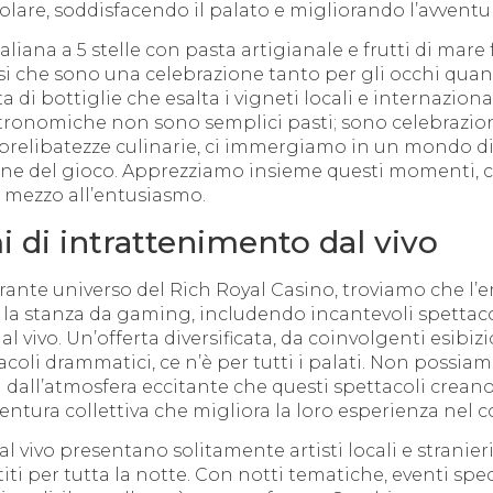
lare, soddisfacendo il palato e migliorando l’avventu
liana a 5 stelle con pasta artigianale e frutti di mare 
i che sono una celebrazione tanto per gli occhi quant
a di bottiglie che esalta i vigneti locali e internazional
tronomiche non sono semplici pasti; sono celebrazioni 
relibatezze culinarie, ci immergiamo in un mondo d
ne del gioco. Apprezziamo insieme questi momenti,
n mezzo all’entusiasmo.
di intrattenimento dal vivo
rante universo del Rich Royal Casino, troviamo che l’
 la stanza da gaming, includendo incantevoli spettaco
l vivo. Un’offerta diversificata, da coinvolgenti esibiz
acoli drammatici, ce n’è per tutti i palati. Non possia
 dall’atmosfera eccitante che questi spettacoli creano
vventura collettiva che migliora la loro esperienza nel 
dal vivo presentano solitamente artisti locali e strani
titi per tutta la notte. Con notti tematiche, eventi spec