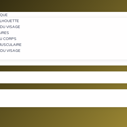
IQUE
ILHOUETTE
DU VISAGE​
AIRES
DU CORPS
USCULAIRE
 DU VISAGE