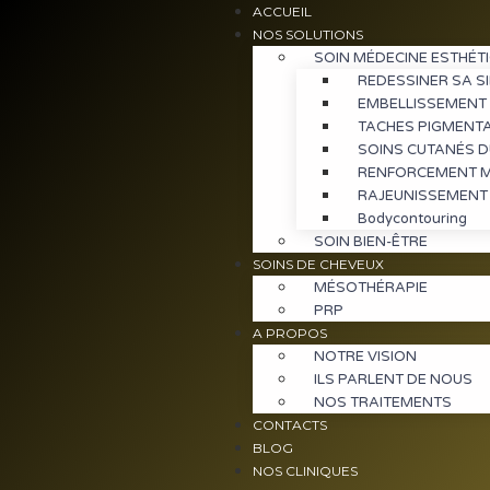
ACCUEIL
NOS SOLUTIONS
SOIN MÉDECINE ESTHÉT
REDESSINER SA S
EMBELLISSEMENT 
TACHES PIGMENT
SOINS CUTANÉS 
RENFORCEMENT M
RAJEUNISSEMENT
Bodycontouring
SOIN BIEN-ÊTRE
SOINS DE CHEVEUX
MÉSOTHÉRAPIE
PRP
A PROPOS
NOTRE VISION
ILS PARLENT DE NOUS
NOS TRAITEMENTS
CONTACTS
BLOG
NOS CLINIQUES