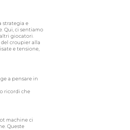
a strategia e
e. Qui, ci sentiamo
ltri giocatori.
del croupier alla
isate e tensione,
nge a pensare in
o ricordi che
slot machine ci
ne. Queste