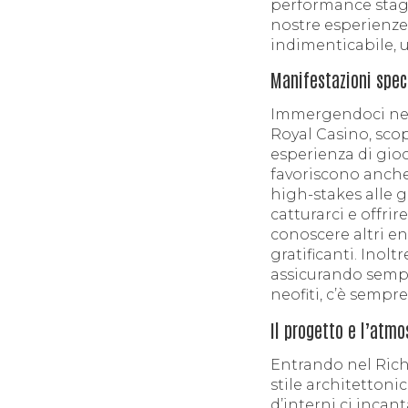
performance stagio
nostre esperienze
indimenticabile, 
Manifestazioni speci
Immergendoci nel 
Royal Casino, sco
esperienza di gio
favoriscono anche 
high-stakes alle g
catturarci e offri
conoscere altri en
gratificanti. Inol
assicurando sempr
neofiti, c’è sempre
Il progetto e l’atmo
Entrando nel Rich 
stile architettoni
d’interni ci incan