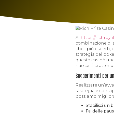
Al
https://richroyal
combinazione di sl
che i più esperti, 
strategia del poker
questo casinò una
nascosti ci atten
Suggerimenti per un
Realizzare un’avve
strategia e consa
possiamo migliora
Stabilisci un
Fai delle pau