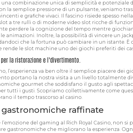
una combinazione unica di semplicità e potenziale d
Con la semplice pressione di un pulsante, veniamo tras
centi e grafiche vivaci. Il fascino risiede spesso nella 
 slot a tre rulli o di moderne video slot ricche di funzion
te perdere la cognizione del tempo mentre giochiamo
alle animazioni. Inoltre, la possibilità di vincere un ja
rdandoci che la fortuna può cambiare in un istante. È
rende le slot machine uno dei giochi preferiti dei ca
 per la ristorazione e l’divertimento.
no, l’esperienza va ben oltre il semplice piacere dei gio
nto portano la nostra visita a un livello totalmente di
omiche gourmet che soddisfano il gusto agli spettacol
 per tutti i gusti. Scopriamo collettivamente come que
rano il tempo trascorso al casino.
 gastronomiche raffinate
e l’emozione del gaming al Rich Royal Casino, non si
ture gastronomiche che migliorano la esperienza. Ogn