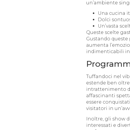
un’ambiente singo
Una cucina ita
Dolci sontuos
Un’vasta scelt
Queste scelte gas
Gustando queste p
aumenta l’emozio
indimenticabili i
Programmi 
Tuffandoci nel vib
estende ben oltre
intrattenimento da
affascinanti spett
essere conquistati
visitatori in un’a
Inoltre, gli show 
interessati e diver