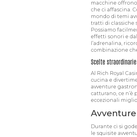
macchine offrono 
che ci affascina. 
mondo di temi avvin
tratti di classiche
Possiamo facilmen
effetti sonori e d
l’adrenalina, rico
combinazione che 
Scelte straordinarie
Al Rich Royal Casi
cucina e divertime
avventure gastron
catturano, ce n’è
eccezionali miglio
Avventure
Durante ci si god
le squisite avven