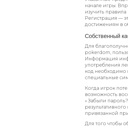
начале игры. Вп
изучить правила 
Регистрация — э
достижениям в о
Собственный каб
Для благополучн
pokerdom, пользо
Информация инф
употребления лег
код необходимо в
специальные си
Когда игрок поте
возможность восс
« Забыли пароль?
результативного 
привязанной при
Для того чтобы 