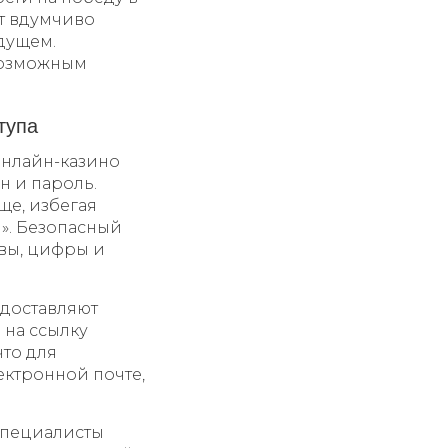
т вдумчиво
дущем.
 возможным
тупа
онлайн-казино
н и пароль.
е, избегая
 ». Безопасный
квы, цифры и
едоставляют
 на ссылку
что для
ектронной почте,
специалисты