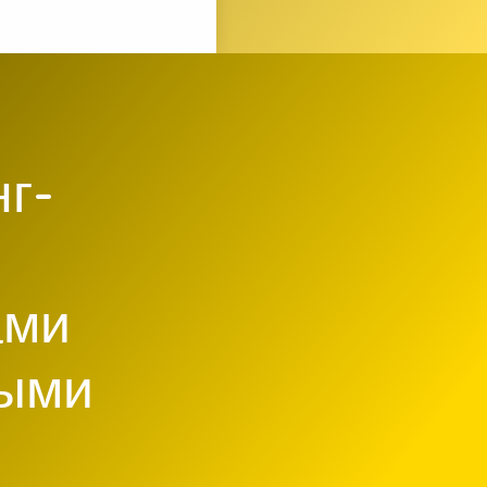
г-
ами
ными