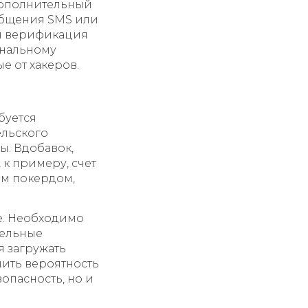
дополнительный
общения SMS или
ая верификация
ональному
е от хакеров.
буется
ельского
ы. Вдобавок,
к примеру, счет
ом покердом,
е. Необходимо
тельные
я загружать
шить вероятность
опасность, но и