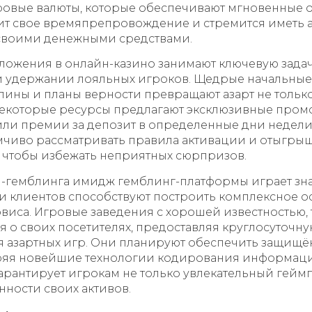
овые валюты, которые обеспечивают мгновенные о
ит свое времяпрепровождение и стремится иметь
своими денежными средствами.
ожения в онлайн-казино занимают ключевую зада
и удержании лояльных игроков. Щедрые начальные
пины и планы верности превращают азарт не только
екоторые ресурсы предлагают эксклюзивные пром
 или премии за депозит в определенные дни недел
чиво рассматривать правила активации и отыгры
 чтобы избежать неприятных сюрпризов.
н-гемблинга имидж гемблинг-платформы играет зн
ки клиентов способствуют построить комплексное о
виса. Игровые заведения с хорошей известностью, 
я о своих посетителях, предоставляя круглосуточн
я азартных игр. Они планируют обеспечить защищ
ряя новейшие технологии кодирования информаци
арантирует игрокам не только увлекательный геймп
нности своих активов.