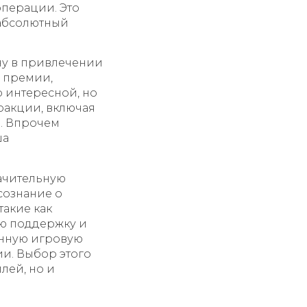
перации. Это
 абсолютный
чу в привлечении
 премии,
 интересной, но
оакции, включая
и. Впрочем
ша
ачительную
сознание о
такие как
ую поддержку и
ённую игровую
и. Выбор этого
лей, но и