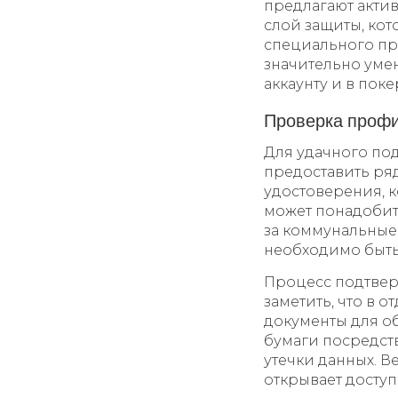
предлагают акти
слой защиты, ко
специального пр
значительно уме
аккаунту и в пок
Проверка профи
Для удачного под
предоставить ряд
удостоверения, 
может понадобит
за коммунальные 
необходимо быть
Процесс подтвер
заметить, что в 
документы для об
бумаги посредств
утечки данных. В
открывает доступ