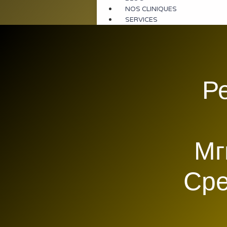
NOS CLINIQUES
SERVICES
Р
Мг
Сре