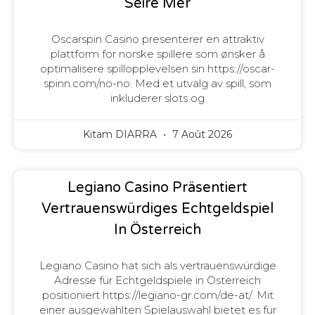
Seire Mer
Oscarspin Casino presenterer en attraktiv
plattform for norske spillere som ønsker å
optimalisere spillopplevelsen sin https://oscar-
spinn.com/no-no. Med et utvalg av spill, som
inkluderer slots og
Kitam DIARRA
7 Août 2026
Legiano Casino Präsentiert
Vertrauenswürdiges Echtgeldspiel
In Österreich
Legiano Casino hat sich als vertrauenswürdige
Adresse für Echtgeldspiele in Österreich
positioniert https://legiano-gr.com/de-at/. Mit
einer ausgewählten Spielauswahl bietet es für