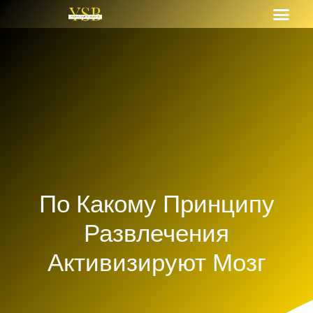
По Какому Принципу
Развлечения
Активизируют Мозг