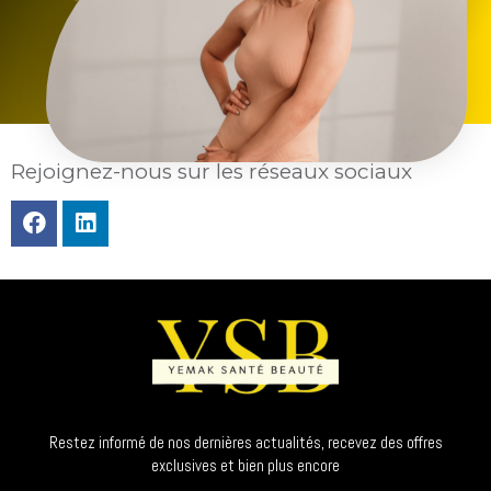
Rejoignez-nous sur les réseaux sociaux
Restez informé de nos dernières actualités, recevez des offres
exclusives et bien plus encore