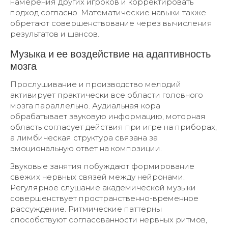
намерения других игроков и корректировать
подход согласно. Математические навыки также
обретают совершенствование через вычисления
результатов и шансов.
Музыка и ее воздействие на адаптивность
мозга
Прослушивание и производство мелодий
активирует практически все области головного
мозга параллельно. Аудиальная кора
обрабатывает звуковую информацию, моторная
область согласует действия при игре на приборах,
а лимбическая структура связана за
эмоциональную ответ на композиции.
Звуковые занятия побуждают формирование
свежих нервных связей между нейронами.
Регулярное слушание академической музыки
совершенствует пространственно-временное
рассуждение. Ритмические паттерны
способствуют согласованности нервных ритмов,