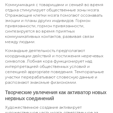
Коммуникация с товарищами и семьей во время
отдыха стимулирует общественные зоны мозга.
Отражающие клетки мозга помогают осознавать
эмоции и планы других индивидов. Гормон
привязанности, гормон привязанности,
синтезируется во время приятных
коммуникативных контактов, развивая связи
между людьми.
Командные деятельность предполагают
координации действий и постижения неречевых
символов. Лобная кора функционирует над
интерпретацией общественных условий и
селекцией appropriate поведения. Темпоральные
участки перерабатывают словесную данные и
распознают знакомые физиономии.
Творческие увлечения как активатор новых
нервных соединений
Художественное создание активирует
художественное часть мозга, ответственное за