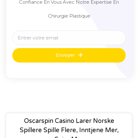
Confiance En Vous Avec Notre Expertise En
Chirurgie Plastique
Envoyer
Oscarspin Casino Larer Norske
Spillere Spille Flere, Inntjene Mer,