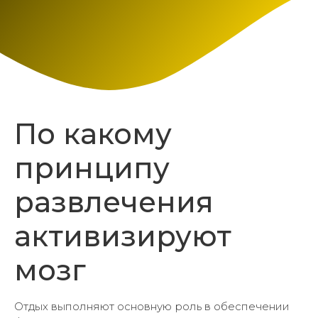
По какому
принципу
развлечения
активизируют
мозг
Отдых выполняют основную роль в обеспечении