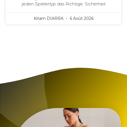
jeden Spielertyp das Richtige. Sicherheit
Kitam DIARRA
6 Août 2026