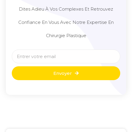
Dites Adieu À Vos Complexes Et Retrouvez
Confiance En Vous Avec Notre Expertise En
Chirurgie Plastique
Envoyer