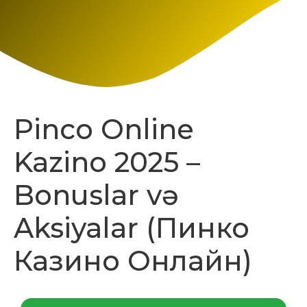
Pinco Online
Kazino 2025 –
Bonuslar və
Aksiyalar (Пинко
Казино Онлайн)