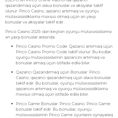
qazandırmaq üçün əlavə bonuslar və aksiyalar təklif
olunur. Pinco Casino, qazancı artırmaq və oyunçu
mütəxəssisliklərinə məxsus olmaq üçün ən yaxşı
bonuslar və aksiyalar təklif edir.
Pinco Casino 2025-dən keçirən oyunçu mütəxəssislərinə
ən yaxşı bonuslar arasında:
Pinco Casino Promo Code: Qazancı artırmaq üçün
Pinco Casino Promo Code təklif olunur. Bu kodlar,
oyunçu mütəxəssislərinin qazancını artırmaq və
bonuslar almaq üçün istifadə edilə bilər.
Qazancı Qazandırmaq üçün Bonuslar: Pinco
Casino, qazancı qazandırmaq üçün əlavə bonuslar
təklif edir. Bu bonuslar, oyunçu mütəxəssislərinin
qazancını artırmaq və oyunçu mütəxəssisliklərinə
məxsus olmaq üçün istifadə edilə bilər.
Pinco Game Bonuslar: Pinco Casino, Pinco Game
bonuslar təklif edir. Bu bonuslar, oyunçu
mütəxəssislərinin Pinco Game oyunlarını oynayaraq