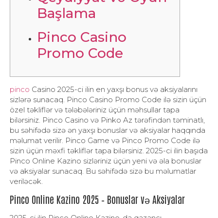
Başlama
Pinco Casino
Promo Code
pinco
Casino 2025-ci ilin en yaxşı bonus və aksiyalarını
sizlərə sunacaq. Pinco Casino Promo Code ilə sizin üçün
özel təkliflər və tələbələriniz üçün məhsullar tapa
bilərsiniz. Pinco Casino və Pinko Az tərəfindən təminatlı,
bu səhifədə sizə ən yaxşı bonuslar və aksiyalar haqqında
məlumat verilir. Pinco Game və Pinco Promo Code ilə
sizin üçün məxfi təkliflər tapa bilərsiniz. 2025-ci ilin başıda
Pinco Online Kazino sizləriniz üçün yeni və əla bonuslar
və aksiyalar sunacaq. Bu səhifədə sizə bu məlumatlar
veriləcək.
Pinco Online Kazino 2025 – Bonuslar və Aksiyalar
2025-ci ilin Pinco Online Kazino-da qazancı