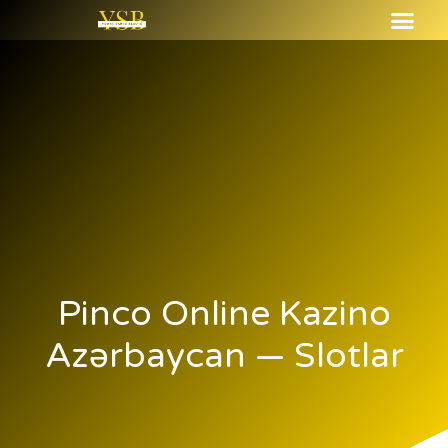
Pinco Online Kazino
Azərbaycan — Slotlar