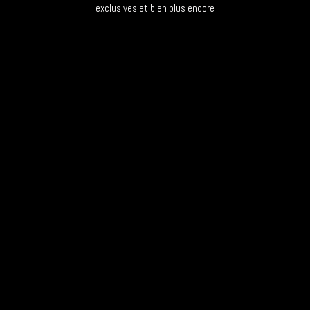
exclusives et bien plus encore