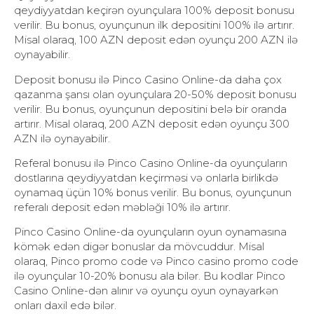
qeydiyyatdan keçirən oyunçulara 100% deposit bonusu
verilir. Bu bonus, oyunçunun ilk depositini 100% ilə artırır.
Misal olaraq, 100 AZN deposit edən oyunçu 200 AZN ilə
oynayabilir.
Deposit bonusu ilə Pinco Casino Online-da daha çox
qazanma şansı olan oyunçulara 20-50% deposit bonusu
verilir. Bu bonus, oyunçunun depositini belə bir oranda
artırır. Misal olaraq, 200 AZN deposit edən oyunçu 300
AZN ilə oynayabilir.
Referal bonusu ilə Pinco Casino Online-da oyunçuların
dostlarına qeydiyyatdan keçirməsi və onlarla birlikdə
oynamaq üçün 10% bonus verilir. Bu bonus, oyunçunun
referalı deposit edən məbləği 10% ilə artırır.
Pinco Casino Online-da oyunçuların oyun oynamasına
kömək edən digər bonuslar da mövcuddur. Misal
olaraq, Pinco promo code və Pinco casino promo code
ilə oyunçular 10-20% bonusu ala bilər. Bu kodlar Pinco
Casino Online-dən alınır və oyunçu oyun oynayarkən
onları daxil edə bilər.