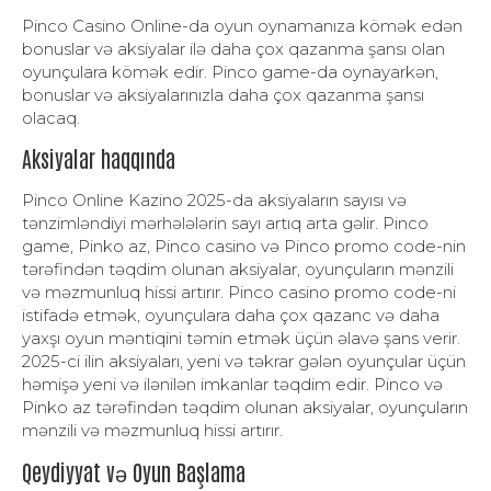
Pinco Casino Online-da oyun oynamanıza kömək edən
bonuslar və aksiyalar ilə daha çox qazanma şansı olan
oyunçulara kömək edir. Pinco game-da oynayarkən,
bonuslar və aksiyalarınızla daha çox qazanma şansı
olacaq.
Aksiyalar haqqında
Pinco Online Kazino 2025-da aksiyaların sayısı və
tənzimləndiyi mərhələlərin sayı artıq arta gəlir. Pinco
game, Pinko az, Pinco casino və Pinco promo code-nin
tərəfindən təqdim olunan aksiyalar, oyunçuların mənzili
və məzmunluq hissi artırır. Pinco casino promo code-ni
istifadə etmək, oyunçulara daha çox qazanc və daha
yaxşı oyun məntiqini təmin etmək üçün əlavə şans verir.
2025-ci ilin aksiyaları, yeni və təkrar gələn oyunçular üçün
həmişə yeni və ilənilən imkanlar təqdim edir. Pinco və
Pinko az tərəfindən təqdim olunan aksiyalar, oyunçuların
mənzili və məzmunluq hissi artırır.
Qeydiyyat və Oyun Başlama