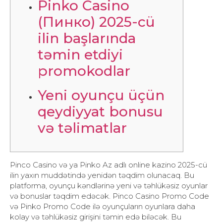
Pinko Casino
(Пинко) 2025-cü
ilin başlarında
təmin etdiyi
promokodlar
Yeni oyunçu üçün
qeydiyyat bonusu
və təlimatlar
Pinco Casino və ya Pinko Az adlı online kazino 2025-cü
ilin yaxın muddətində yenidən təqdim olunacaq. Bu
platforma, oyunçu kəndlərinə yeni və təhlükəsiz oyunlar
və bonuslar təqdim edəcək. Pinco Casino Promo Code
və Pinko Promo Code ilə oyunçuların oyunlara daha
kolay və təhlükəsiz girişini təmin edə biləcək. Bu