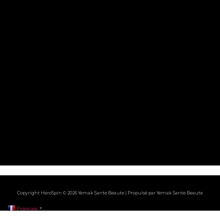
Copyright
HeroSpin
© 2026 Yemak Sante Beaute | Propulsé par Yemak Sante Beaute
Français
▼