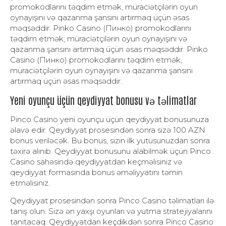
promokodlarını təqdim etmək, müraciətçilərin oyun
oynayışını və qazanma şansını artırmaq üçün əsas
məqsəddir. Pinko Casino (Пинко) promokodlarını
təqdim etmək, müraciətçilərin oyun oynayışını və
qazanma şansını artırmaq üçün əsas məqsəddir. Pinko
Casino (Пинко) promokodlarını təqdim etmək,
müraciətçilərin oyun oynayışını və qazanma şansını
artırmaq üçün əsas məqsəddir.
Yeni oyunçu üçün qeydiyyat bonusu və təlimatlar
Pinco Casino yeni oyunçu üçün qeydiyyat bonusunuza
əlavə edir. Qeydiyyat prosesindən sonra sizə 100 AZN
bonus veriləcək. Bu bonus, sizin ilk yutusunuzdan sonra
təxirə alınıb. Qeydiyyat bonusunu alabilmək üçün Pinco
Casino sahəsində qeydiyyatdan keçməlisiniz və
qeydiyyat formasında bonus əməliyyatını təmin
etməlisiniz.
Qeydiyyat prosesindən sonra Pinco Casino təlimatları ilə
tanış olun. Sizə ən yaxşı oyunları və yutma stratejiyalarını
tanıtacaq. Qeydiyyatdan keçdikdən sonra Pinco Casino