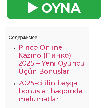
▶️ OYNA
Содержимое
Pinco Online
Kazino (Пинко)
2025 – Yeni Oyunçu
Üçün Bonuslar
2025-ci ilin başqa
bonuslar haqqında
məlumatlar