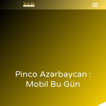
Pinco Azərbaycan :
Mobil Bu Gün