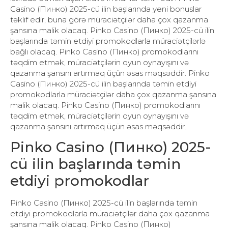
Casino (Пинко) 2025-cü ilin başlarında yeni bonuslar
təklif edir, buna görə müraciətçilər daha çox qazanma
şansına malik olacaq. Pinko Casino (Пинко) 2025-cü ilin
başlarında təmin etdiyi promokodlarla müraciətçilərlə
bağlı olacaq. Pinko Casino (Пинко) promokodlarını
təqdim etmək, müraciətçilərin oyun oynayışını və
qazanma şansını artırmaq üçün əsas məqsəddir. Pinko
Casino (Пинко) 2025-cü ilin başlarında təmin etdiyi
promokodlarla müraciətçilər daha çox qazanma şansına
malik olacaq. Pinko Casino (Пинко) promokodlarını
təqdim etmək, müraciətçilərin oyun oynayışını və
qazanma şansını artırmaq üçün əsas məqsəddir.
Pinko Casino (Пинко) 2025-
cü ilin başlarında təmin
etdiyi promokodlar
Pinko Casino (Пинко) 2025-cü ilin başlarında təmin
etdiyi promokodlarla müraciətçilər daha çox qazanma
şansına malik olacaq. Pinko Casino (Пинко)