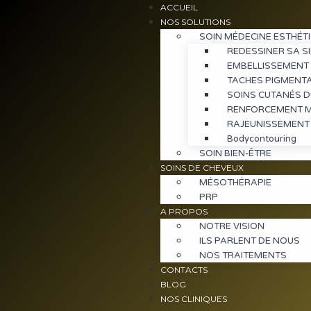
ACCUEIL
NOS SOLUTIONS
SOIN MÉDECINE ESTHÉT
REDESSINER SA S
EMBELLISSEMENT 
TACHES PIGMENT
SOINS CUTANÉS 
RENFORCEMENT M
RAJEUNISSEMENT
Bodycontouring
SOIN BIEN-ÊTRE
SOINS DE CHEVEUX
MÉSOTHÉRAPIE
PRP
A PROPOS
NOTRE VISION
ILS PARLENT DE NOUS
NOS TRAITEMENTS
CONTACTS
BLOG
NOS CLINIQUES