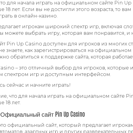
то для начала играть на официальном сайте Pin Up
 18 лет. Если вы не достигли этого возраста, то вам
рать в онлайн-казино.
едлагает игрокам широкий спектр игр, включая сло
Вы можете выбрать игру, которая вам понравится, и н
 Pin Up Casino доступен для игроков из многих ст
не знаете, как зарегистрироваться на официальном 
ожно обратиться к поддержке сайта, которая работае
Casino – это отличный выбор для игроков, которые 
м спектром игр и доступным интерфейсом.
ь сейчас и начните играть!
е, что для начала играть на официальном сайте Pi
 18 лет.
 Официальный сайт Pin Up Casino
 это официальный сайт, который предлагает игрок
втоматов, азартных игр и других развлекательных п