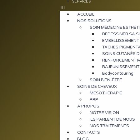
SERVICES
ACCUEIL
NOS SOLUTIONS
SOIN MÉDECINE ESTHÉT
REDESSINER SA S
EMBELLISSEMENT 
TACHES PIGMENT
SOINS CUTANÉS 
RENFORCEMENT M
RAJEUNISSEMENT
Bodycontouring
SOIN BIEN-ÊTRE
SOINS DE CHEVEUX
MÉSOTHÉRAPIE
PRP
A PROPOS
NOTRE VISION
ILS PARLENT DE NOUS
NOS TRAITEMENTS
CONTACTS
BLOG