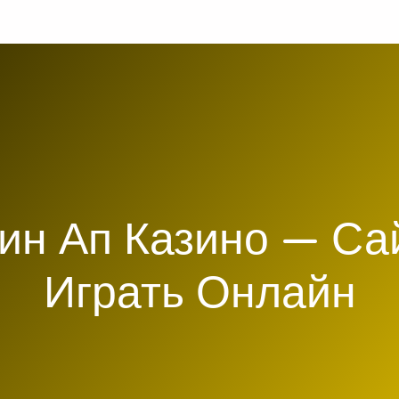
ин Ап Казино — Са
Играть Онлайн