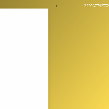
+242067792332