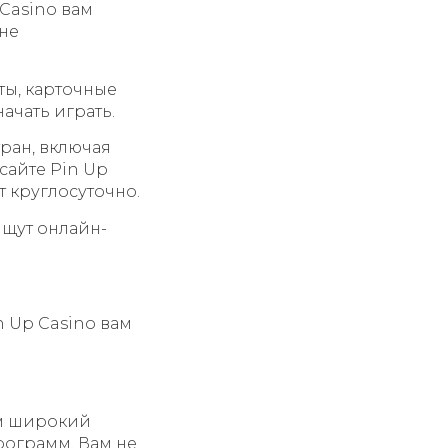
 Casino вам
 не
ты, карточные
ачать играть.
ран, включая
сайте Pin Up
т круглосуточно.
ищут онлайн-
n Up Casino вам
ам широкий
рограмм. Вам не