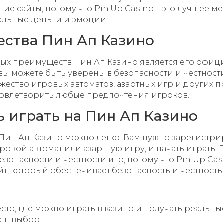
гие сайты, потому что Pin Up Casino – это лучшее ме
альные деньги и эмоции.
ства Пин Ап Казино
ых преимуществ Пин Ап Казино является его офици
о вы можете быть уверены в безопасности и честности
ожество игровых автоматов, азартных игр и других 
довлетворить любые предпочтения игроков.
ь играть на Пин Ап Казино
 Пин Ап Казино можно легко. Вам нужно зарегистри
гровой автомат или азартную игру, и начать играть.
езопасности и честности игр, потому что Pin Up Casi
, который обеспечивает безопасность и честность 
сто, где можно играть в казино и получать реальн
ваш выбор!