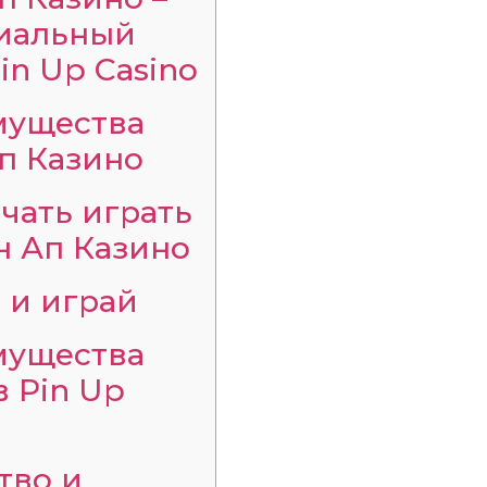
иальный
in Up Casino
мущества
п Казино
ачать играть
н Ап Казино
 и играй
мущества
в Pin Up
o
тво и