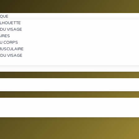
IQUE
ILHOUETTE
DU VISAGE​
AIRES
DU CORPS
USCULAIRE
 DU VISAGE