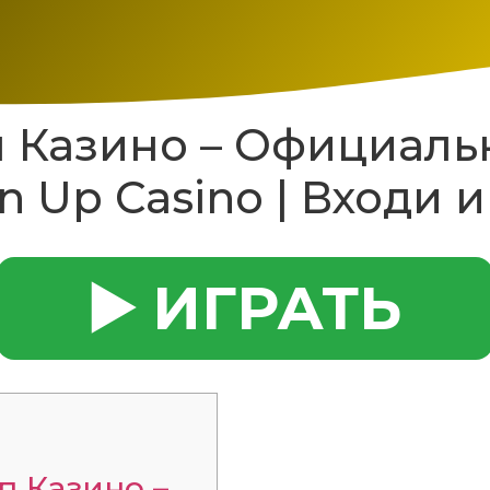
 Казино – Официал
in Up Casino | Входи 
▶️ ИГРАТЬ
п Казино –