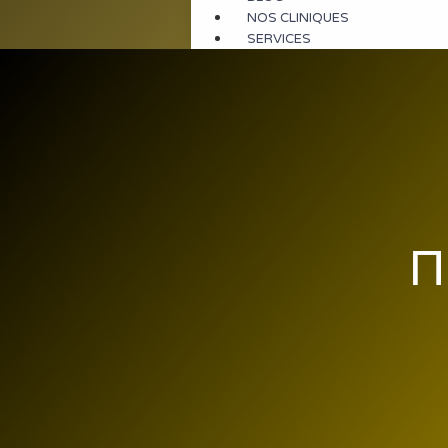
NOS CLINIQUES
SERVICES
П