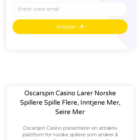
Envoyer
Oscarspin Casino Larer Norske
Spillere Spille Flere, Inntjene Mer,
Seire Mer
Oscarspin Casino presenterer en attraktiv
plattform for norske spillere som ønsker å