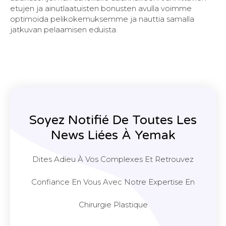
etujen ja ainutlaatuisten bonusten avulla voimme
optimoida pelikokemuksemme ja nauttia samalla
jatkuvan pelaamisen eduista.
Soyez Notifié De Toutes Les
News Liées À Yemak
Dites Adieu À Vos Complexes Et Retrouvez
Confiance En Vous Avec Notre Expertise En
Chirurgie Plastique