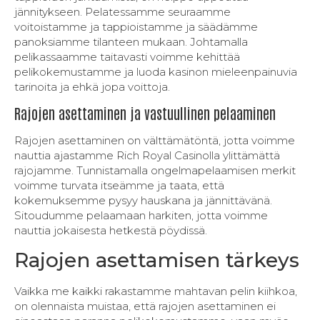
jännitykseen. Pelatessamme seuraamme
voitoistamme ja tappioistamme ja säädämme
panoksiamme tilanteen mukaan. Johtamalla
pelikassaamme taitavasti voimme kehittää
pelikokemustamme ja luoda kasinon mieleenpainuvia
tarinoita ja ehkä jopa voittoja.
Rajojen asettaminen ja vastuullinen pelaaminen
Rajojen asettaminen on välttämätöntä, jotta voimme
nauttia ajastamme Rich Royal Casinolla ylittämättä
rajojamme. Tunnistamalla ongelmapelaamisen merkit
voimme turvata itseämme ja taata, että
kokemuksemme pysyy hauskana ja jännittävänä.
Sitoudumme pelaamaan harkiten, jotta voimme
nauttia jokaisesta hetkestä pöydissä.
Rajojen asettamisen tärkeys
Vaikka me kaikki rakastamme mahtavan pelin kiihkoa,
on olennaista muistaa, että rajojen asettaminen ei