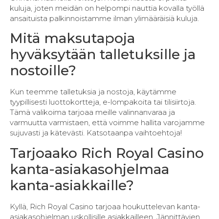
kuluja, joten meidän on helpompi nauttia kovalla työllä
ansaituista palkinnoistamme ilman ylimääräisiä kuluja.
Mitä maksutapoja
hyväksytään talletuksille ja
nostoille?
Kun teemme talletuksia ja nostoja, käytämme
tyypillisesti luottokortteja, e-lompakoita tai tilisiirtoja.
Tämä valikoima tarjoaa meille valinnanvaraa ja
varmuutta varmistaen, että voimme hallita varojamme
sujuvasti ja kätevästi. Katsotaanpa vaihtoehtoja!
Tarjoaako Rich Royal Casino
kanta-asiakasohjelmaa
kanta-asiakkaille?
Kyllä, Rich Royal Casino tarjoaa houkuttelevan kanta-
asiakasohjelman uskollisille asiakkailleen. Jännittävien