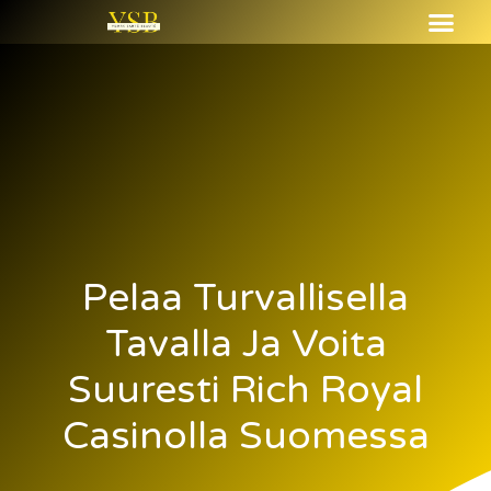
Pelaa Turvallisella
Tavalla Ja Voita
Suuresti Rich Royal
Casinolla Suomessa