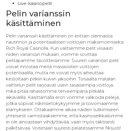
Live-kasinopelit
Pelin varianssin
käsittäminen
Pelin varianssin käsittäminen on erittäin olennaista
nautinnon ja potentiaalisten voittojen maksimoimiseksi
Rich Royal Casinolla. Kun valitsemme pelit viisaasti
niiden varianssin mukaan, voimme sovittaa
pelitapamme tavoitteisiimme. Suuren varianssin pelit
voivat innostaa meitä massiivisten voittojen
potentiaalilla, mutta ne voivat myös aiheuttaa
kestoltaan pitkiin kuiviin jaksoihin. Toisaalta matalan
vaihtelun pelit tarjoavat usein tasaisempia voittoja,
mikä pitää rahastomme terveempänä pitkällä
aikavälillä. Käsittämällä eron voimme valikoida pelejä,
jotka sopivat riskinsietokykyymme ja toivomaamme
elämykseen. Ottakaamme aikaa näiden tutkimiseen
yhteisesti varmistaaksemme, että kasinoseikkailumme
ei ole ainoastaan viihdyttävää, vaan myös taktisesti
palkitsevaa. Voitetaan suuresti pelatessamme fiksusti!