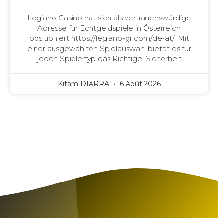
Legiano Casino hat sich als vertrauenswürdige
Adresse für Echtgeldspiele in Österreich
positioniert https://legiano-gr.com/de-at/. Mit
einer ausgewählten Spielauswahl bietet es für
jeden Spielertyp das Richtige. Sicherheit
Kitam DIARRA
6 Août 2026