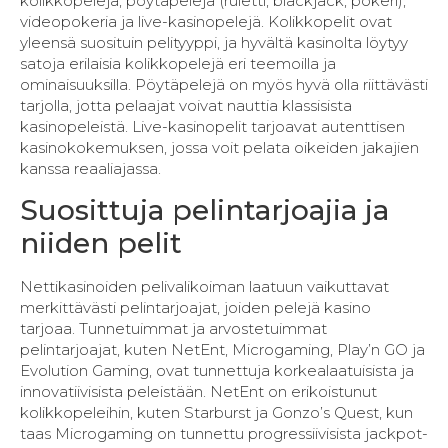
kolikkopelejä, pöytäpelejä (ruletti, blackjack, pokeri),
videopokeria ja live-kasinopelejä. Kolikkopelit ovat
yleensä suosituin pelityyppi, ja hyvältä kasinolta löytyy
satoja erilaisia kolikkopelejä eri teemoilla ja
ominaisuuksilla. Pöytäpelejä on myös hyvä olla riittävästi
tarjolla, jotta pelaajat voivat nauttia klassisista
kasinopeleistä. Live-kasinopelit tarjoavat autenttisen
kasinokokemuksen, jossa voit pelata oikeiden jakajien
kanssa reaaliajassa.
Suosittuja pelintarjoajia ja
niiden pelit
Nettikasinoiden pelivalikoiman laatuun vaikuttavat
merkittävästi pelintarjoajat, joiden pelejä kasino
tarjoaa. Tunnetuimmat ja arvostetuimmat
pelintarjoajat, kuten NetEnt, Microgaming, Play’n GO ja
Evolution Gaming, ovat tunnettuja korkealaatuisista ja
innovatiivisista peleistään. NetEnt on erikoistunut
kolikkopeleihin, kuten Starburst ja Gonzo’s Quest, kun
taas Microgaming on tunnettu progressiivisista jackpot-