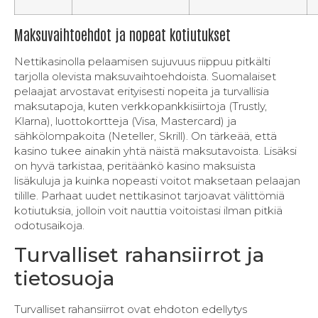
Maksuvaihtoehdot ja nopeat kotiutukset
Nettikasinolla pelaamisen sujuvuus riippuu pitkälti
tarjolla olevista maksuvaihtoehdoista. Suomalaiset
pelaajat arvostavat erityisesti nopeita ja turvallisia
maksutapoja, kuten verkkopankkisiirtoja (Trustly,
Klarna), luottokortteja (Visa, Mastercard) ja
sähkölompakoita (Neteller, Skrill). On tärkeää, että
kasino tukee ainakin yhtä näistä maksutavoista. Lisäksi
on hyvä tarkistaa, peritäänkö kasino maksuista
lisäkuluja ja kuinka nopeasti voitot maksetaan pelaajan
tilille. Parhaat uudet nettikasinot tarjoavat välittömiä
kotiutuksia, jolloin voit nauttia voitoistasi ilman pitkiä
odotusaikoja.
Turvalliset rahansiirrot ja
tietosuoja
Turvalliset rahansiirrot ovat ehdoton edellytys