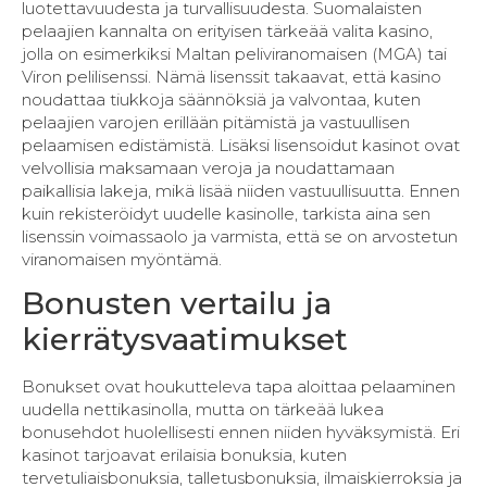
luotettavuudesta ja turvallisuudesta. Suomalaisten
pelaajien kannalta on erityisen tärkeää valita kasino,
jolla on esimerkiksi Maltan peliviranomaisen (MGA) tai
Viron pelilisenssi. Nämä lisenssit takaavat, että kasino
noudattaa tiukkoja säännöksiä ja valvontaa, kuten
pelaajien varojen erillään pitämistä ja vastuullisen
pelaamisen edistämistä. Lisäksi lisensoidut kasinot ovat
velvollisia maksamaan veroja ja noudattamaan
paikallisia lakeja, mikä lisää niiden vastuullisuutta. Ennen
kuin rekisteröidyt uudelle kasinolle, tarkista aina sen
lisenssin voimassaolo ja varmista, että se on arvostetun
viranomaisen myöntämä.
Bonusten vertailu ja
kierrätysvaatimukset
Bonukset ovat houkutteleva tapa aloittaa pelaaminen
uudella nettikasinolla, mutta on tärkeää lukea
bonusehdot huolellisesti ennen niiden hyväksymistä. Eri
kasinot tarjoavat erilaisia bonuksia, kuten
tervetuliaisbonuksia, talletusbonuksia, ilmaiskierroksia ja