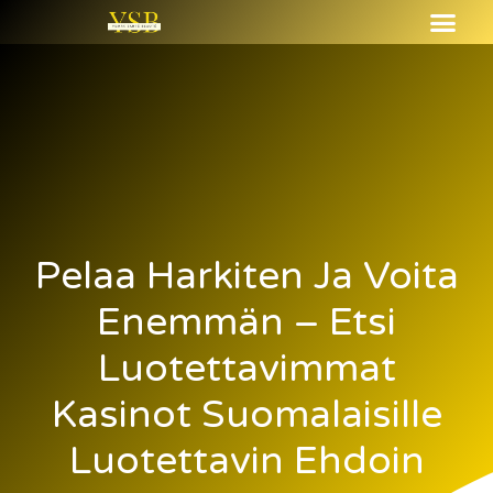
Pelaa Harkiten Ja Voita
Enemmän – Etsi
Luotettavimmat
Kasinot Suomalaisille
Luotettavin Ehdoin