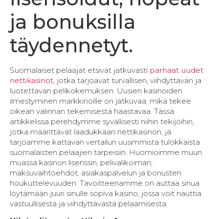
ja bonuksilla
täydennetyt.
Suomalaiset pelaajat etsivät jatkuvasti
parhaat uudet
nettikasinot
, jotka tarjoavat turvallisen, viihdyttävän ja
luotettavan pelikokemuksen. Uusien kasinoiden
ilmestyminen markkinoille on jatkuvaa, mikä tekee
oikean valinnan tekemisestä haastavaa. Tässä
artikkelissa perehdymme syvällisesti niihin tekijöihin,
jotka määrittävät laadukkaan nettikasinon, ja
tarjoamme kattavan vertailun uusimmista tulokkaista
suomalaisten pelaajien tarpeisiin. Huomioimme muun
muassa kasinon lisenssin, pelivalikoiman,
maksuvaihtoehdot, asiakaspalvelun ja bonusten
houkuttelevuuden. Tavoitteenamme on auttaa sinua
löytämään juuri sinulle sopiva kasino, jossa voit nauttia
vastuullisesta ja viihdyttävästä pelaamisesta.