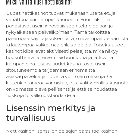
Miksi valita uusi nettikasino?
Uudet nettikasinot tuovat mukanaan useita etuja
verrattuna vanhempiin kasinoihin. Ensinnäkin ne
panostavat usein innovatiiviseen teknologiaan ja
nykyaikaiseen pelivalikoimaan. Tämä tarkoittaa
parempaa käyttäjäkokemusta, sulavampaa pelaamista
ja laajempaa valikoimaa erilaisia pelejä. Toiseksi uudet
kasinot kilpailevat aktiivisesti pelaajista, mikä näkyy
houkuttelevina tervetuliaisbonuksina ja jatkuvina
kampanjoina. Lisäksi uudet kasinot ovat usein
sitoutuneempia tarjoamaan erinomaista
asiakaspalvelua ja nopeita voittojen maksuja. On
kuitenkin tärkeää varmistaa, että valitsemallasi kasinolla
on voimassa oleva pelilisenssi ja että se noudattaa
tiukkoja turvallisuusstandardeja.
Lisenssin merkitys ja
turvallisuus
Nettikasinon lisenssi on pelaajan paras tae kasinon