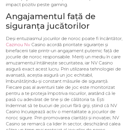
impact pozitiv peste gaming.
Angajamentul față de
siguranța jucătorilor
Deși entuziasmul jocurilor de noroc poate fi încântător,
Cazinou Nv
Casino acordă prioritate siguranței și
binefacerii tale printr-un angajament puternic față de
jocurile de noroc responsabile. Meriți un mediu în care
amuzamentul întâlnește securitatea, iar NV Casino
asigură exact acest lucru. Prin utilizarea tehnologiei de
avansată, aceștia asigură un joc echitabil,
îmbunătățindu-și constant măsurile de siguranță.
Fiecare pas al aventurii tale de joc este monitorizat
pentru a te proteja împotriva riscurilor, aratând că le
pasă cu adevărat de tine și de călătoria ta. Ești
îndemnat să te bucuri de jocuri fără griji, știind că NV
Casino încurajează activ o mentalitate a jocurilor de
noroc sigure. Prin promovarea clarității și inovației, NV
Casino se remarcă ca lider în sector, deschizând calea
către un timp mai protejat al jocurilor de noroc.