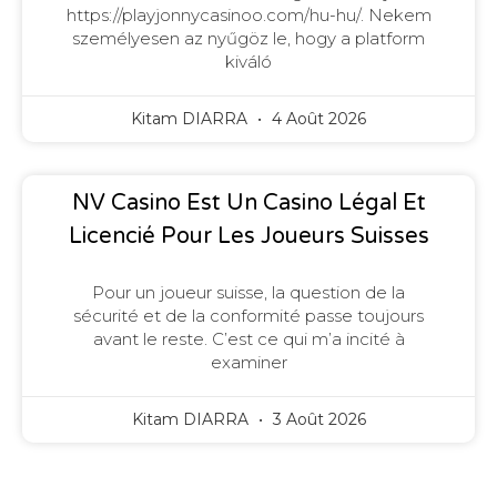
https://playjonnycasinoo.com/hu-hu/. Nekem
személyesen az nyűgöz le, hogy a platform
kiváló
Kitam DIARRA
4 Août 2026
NV Casino Est Un Casino Légal Et
Licencié Pour Les Joueurs Suisses
Pour un joueur suisse, la question de la
sécurité et de la conformité passe toujours
avant le reste. C’est ce qui m’a incité à
examiner
Kitam DIARRA
3 Août 2026