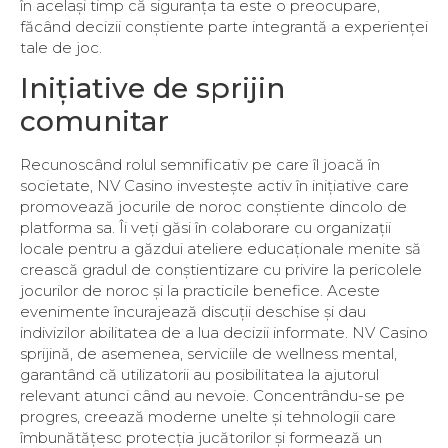
în același timp că siguranța ta este o preocupare,
făcând decizii conștiente parte integrantă a experienței
tale de joc.
Inițiative de sprijin
comunitar
Recunoscând rolul semnificativ pe care îl joacă în
societate, NV Casino investește activ în inițiative care
promovează jocurile de noroc conștiente dincolo de
platforma sa. Îi veți găsi în colaborare cu organizații
locale pentru a găzdui ateliere educaționale menite să
crească gradul de conștientizare cu privire la pericolele
jocurilor de noroc și la practicile benefice. Aceste
evenimente încurajează discuții deschise și dau
indivizilor abilitatea de a lua decizii informate. NV Casino
sprijină, de asemenea, serviciile de wellness mental,
garantând că utilizatorii au posibilitatea la ajutorul
relevant atunci când au nevoie. Concentrându-se pe
progres, creează moderne unelte și tehnologii care
îmbunătățesc protecția jucătorilor și formează un