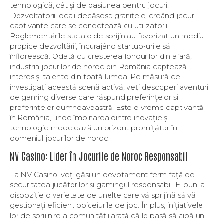
tehnologică, cât și de pasiunea pentru jocuri.
Dezvoltatorii locali depășesc granițele, creând jocuri
captivante care se conectează cu utilizatorii.
Reglementările statale de sprijin au favorizat un mediu
propice dezvoltării, încurajând startup-urile să
înflorească. Odată cu creșterea fondurilor din afară,
industria jocurilor de noroc din România captează
interes și talente din toată lumea. Pe măsură ce
investigați această scenă activă, veți descoperi aventuri
de gaming diverse care răspund preferințelor și
preferințelor dumneavoastră. Este o vreme captivantă
în România, unde îmbinarea dintre inovație și
tehnologie modelează un orizont promițător în
domeniul jocurilor de noroc.
NV Casino: Lider în Jocurile de Noroc Responsabil
La NV Casino, veți găsi un devotament ferm față de
securitatea jucătorilor și gamingul responsabil. Ei pun la
dispoziție o varietate de unelte care vă sprijină să vă
gestionați eficient obiceiurile de joc. În plus, inițiativele
lor de sprijinire a comunității arată că le pasă să aibă un