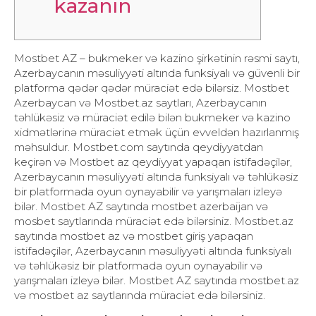
kazanın
Mostbet AZ – bukmeker və kazino şirkətinin rəsmi saytı,
Azerbaycanın məsuliyyəti altında funksiyalı və güvenli bir
platforma qədər qədər müraciət edə bilərsiz. Mostbet
Azerbaycan və Mostbet.az saytları, Azerbaycanın
təhlükəsiz və müraciət edilə bilən bukmeker və kazino
xidmətlərinə müraciət etmək üçün evveldən hazırlanmış
məhsuldur. Mostbet.com saytında qeydiyyatdan
keçirən və Mostbet az qeydiyyat yapaqan istifadəçilər,
Azerbaycanın məsuliyyəti altında funksiyalı və təhlükəsiz
bir platformada oyun oynayabilir və yarışmaları izleyə
bilər. Mostbet AZ saytında mostbet azerbaijan və
mosbet saytlarında müraciət edə bilərsiniz. Mostbet.az
saytında mostbet az və mostbet giriş yapaqan
istifadəçilər, Azerbaycanın məsuliyyəti altında funksiyalı
və təhlükəsiz bir platformada oyun oynayabilir və
yarışmaları izleyə bilər. Mostbet AZ saytında mostbet.az
və mostbet az saytlarında müraciət edə bilərsiniz.