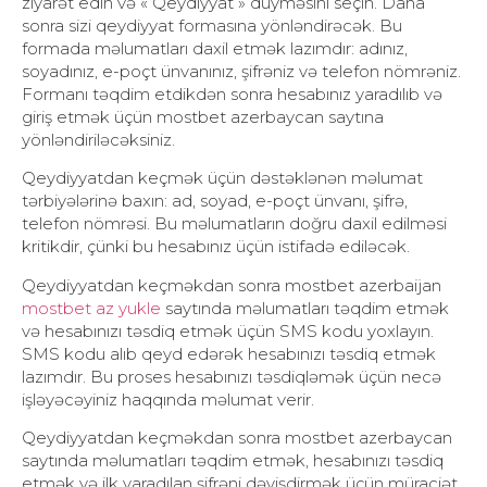
ziyarət edin və « Qeydiyyat » düyməsini seçin. Daha
sonra sizi qeydiyyat formasına yönləndirəcək. Bu
formada məlumatları daxil etmək lazımdır: adınız,
soyadınız, e-poçt ünvanınız, şifrəniz və telefon nömrəniz.
Formanı təqdim etdikdən sonra hesabınız yaradılıb və
giriş etmək üçün mostbet azerbaycan saytına
yönləndiriləcəksiniz.
Qeydiyyatdan keçmək üçün dəstəklənən məlumat
tərbiyələrinə baxın: ad, soyad, e-poçt ünvanı, şifrə,
telefon nömrəsi. Bu məlumatların doğru daxil edilməsi
kritikdir, çünki bu hesabınız üçün istifadə ediləcək.
Qeydiyyatdan keçməkdan sonra mostbet azerbaijan
mostbet az yukle
saytında məlumatları təqdim etmək
və hesabınızı təsdiq etmək üçün SMS kodu yoxlayın.
SMS kodu alıb qeyd edərək hesabınızı təsdiq etmək
lazımdır. Bu proses hesabınızı təsdiqləmək üçün necə
işləyəcəyiniz haqqında məlumat verir.
Qeydiyyatdan keçməkdan sonra mostbet azerbaycan
saytında məlumatları təqdim etmək, hesabınızı təsdiq
etmək və ilk yaradılan şifrəni dəyişdirmək üçün müraciət