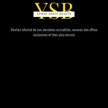
Restez informé de nos dernières actualités, recevez des offres
exclusives et bien plus encore