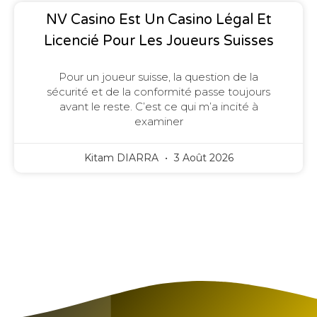
NV Casino Est Un Casino Légal Et
Licencié Pour Les Joueurs Suisses
Pour un joueur suisse, la question de la
sécurité et de la conformité passe toujours
avant le reste. C’est ce qui m’a incité à
examiner
Kitam DIARRA
3 Août 2026