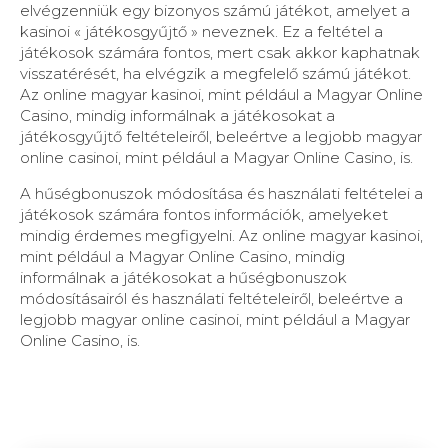
elvégzenniük egy bizonyos számú játékot, amelyet a
kasinoi « játékosgyűjtő » neveznek. Ez a feltétel a
játékosok számára fontos, mert csak akkor kaphatnak
visszatérését, ha elvégzik a megfelelő számú játékot.
Az online magyar kasinoi, mint például a Magyar Online
Casino, mindig informálnak a játékosokat a
játékosgyűjtő feltételeiről, beleértve a legjobb magyar
online casinoi, mint például a Magyar Online Casino, is.
A hűségbonuszok módosítása és használati feltételei a
játékosok számára fontos információk, amelyeket
mindig érdemes megfigyelni. Az online magyar kasinoi,
mint például a Magyar Online Casino, mindig
informálnak a játékosokat a hűségbonuszok
módosításairól és használati feltételeiről, beleértve a
legjobb magyar online casinoi, mint például a Magyar
Online Casino, is.