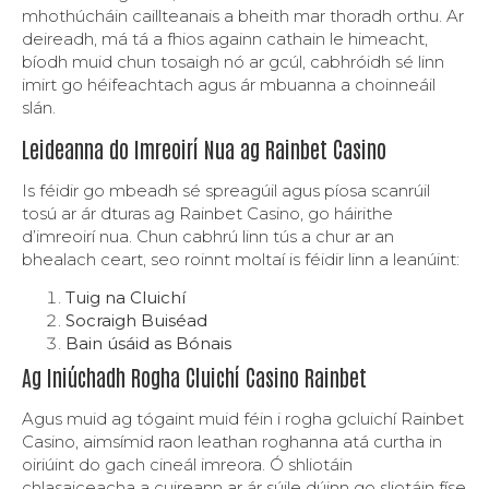
mhothúcháin caillteanais a bheith mar thoradh orthu. Ar
deireadh, má tá a fhios againn cathain le himeacht,
bíodh muid chun tosaigh nó ar gcúl, cabhróidh sé linn
imirt go héifeachtach agus ár mbuanna a choinneáil
slán.
Leideanna do Imreoirí Nua ag Rainbet Casino
Is féidir go mbeadh sé spreagúil agus píosa scanrúil
tosú ar ár dturas ag Rainbet Casino, go háirithe
d’imreoirí nua. Chun cabhrú linn tús a chur ar an
bhealach ceart, seo roinnt moltaí is féidir linn a leanúint:
Tuig na Cluichí
Socraigh Buiséad
Bain úsáid as Bónais
Ag Iniúchadh Rogha Cluichí Casino Rainbet
Agus muid ag tógaint muid féin i rogha gcluichí Rainbet
Casino, aimsímid raon leathan roghanna atá curtha in
oiriúint do gach cineál imreora. Ó shliotáin
chlasaiceacha a cuireann ar ár súile dúinn go sliotáin físe