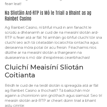
fearr leat!
Na Sliotáin Ard-RTP is Mó le Triail a Bhaint as ag
Rainbet Casino
Ag Rainbet Casino, ní bhfuil muid in ann fanacht le
scrúdú a dhéanamh ar cuid de na meaisíní sliotán ard-
RTP is fearr atá ar fáil. Ní amháin go bhfuil cluichí tóir sna
cluichí seo ach tá céatadáin íocaíochta iontacha agus
deiseanna móra potaí óir acu freisin. Féachaimis níos
dlúithe ar na meaisíní sliotán a thairgeann na
duaiseanna is mó dár d’eispéireas cearrbhachais!
Cluichí Meaisíní Sliotán
Coitianta
Réidh le cuid de na teidil sliotán is spreagúla atá ar fáil
ag Rainbet Casino a thochailt? Tá bailiúchán mór
againn a choinníonn sinn gnóthach agus siamsúil. Seo trí
meaisín sliotán ard-RTP ar cheart dúinn triail a bhaint
astu cinnte: