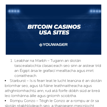
Leabhar na Marbh – Tugann an sliotán
taiscealaíochta clasaiceach seo sinn ar aistear tríd
an Éigipt ársa le grafaicí mealltacha agus imirt
corraitheach.
Starburst – Is is fearr leat le lucht leanúna é an sliotán
bríomhar seo, agus tá fiáine leathnaitheacha agus
athghníomhachtú ann, rud atá foirfe dóibh siúd ar breá
leo íomhánna áille agus gníomh sciobtha.
Rompu Gonzo – Téigh le Gonzo ar a rompu ar ór sa
sliotán réabhlóideach seo, a thairgeann meicníocht