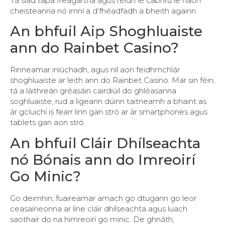
Tá siad tapa freagartha agus réidh le cabhrú le haon
cheisteanna nó imní a d’fhéadfadh a bheith againn.
An bhfuil Aip Shoghluaiste
ann do Rainbet Casino?
Rinneamar iniúchadh, agus níl aon feidhmchlár
shoghluaiste ar leith ann do Rainbet Casino. Mar sin féin,
tá a láithreán gréasáin cairdiúil do ghléasanna
soghluaiste, rud a ligeann dúinn taitneamh a bhaint as
ár gcluichí is fearr linn gan stró ar ár smartphones agus
tablets gan aon stró.
An bhfuil Cláir Dhílseachta
nó Bónais ann do Imreoirí
Go Minic?
Go deimhin, fuaireamar amach go dtugann go leor
ceasaíneonna ar líne cláir dhílseachta agus luach
saothair do na himreoirí go minic. De ghnáth,