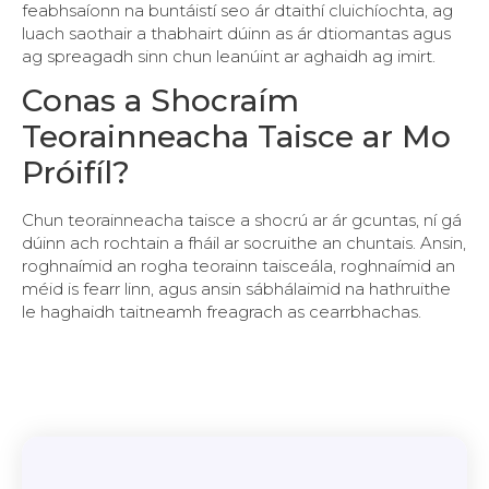
feabhsaíonn na buntáistí seo ár dtaithí cluichíochta, ag
luach saothair a thabhairt dúinn as ár dtiomantas agus
ag spreagadh sinn chun leanúint ar aghaidh ag imirt.
Conas a Shocraím
Teorainneacha Taisce ar Mo
Próifíl?
Chun teorainneacha taisce a shocrú ar ár gcuntas, ní gá
dúinn ach rochtain a fháil ar socruithe an chuntais. Ansin,
roghnaímid an rogha teorainn taisceála, roghnaímid an
méid is fearr linn, agus ansin sábhálaimid na hathruithe
le haghaidh taitneamh freagrach as cearrbhachas.