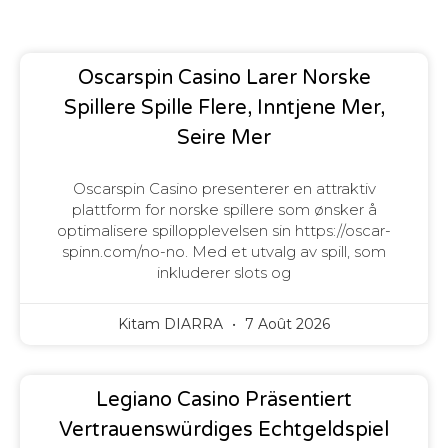
Oscarspin Casino Larer Norske
Spillere Spille Flere, Inntjene Mer,
Seire Mer
Oscarspin Casino presenterer en attraktiv
plattform for norske spillere som ønsker å
optimalisere spillopplevelsen sin https://oscar-
spinn.com/no-no. Med et utvalg av spill, som
inkluderer slots og
Kitam DIARRA
7 Août 2026
Legiano Casino Präsentiert
Vertrauenswürdiges Echtgeldspiel