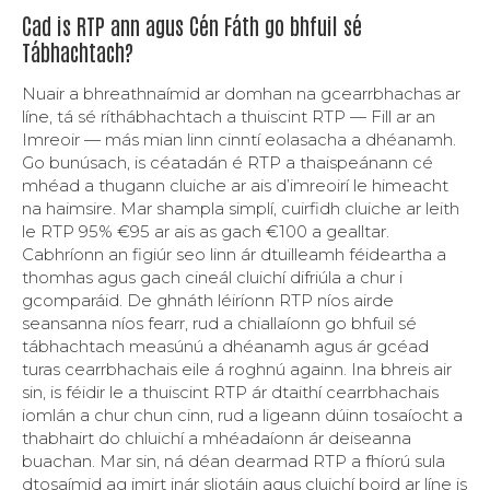
Cad is RTP ann agus Cén Fáth go bhfuil sé
Tábhachtach?
Nuair a bhreathnaímid ar domhan na gcearrbhachas ar
líne, tá sé ríthábhachtach a thuiscint RTP — Fill ar an
Imreoir — más mian linn cinntí eolasacha a dhéanamh.
Go bunúsach, is céatadán é RTP a thaispeánann cé
mhéad a thugann cluiche ar ais d’imreoirí le himeacht
na haimsire. Mar shampla simplí, cuirfidh cluiche ar leith
le RTP 95% €95 ar ais as gach €100 a gealltar.
Cabhríonn an figiúr seo linn ár dtuilleamh féideartha a
thomhas agus gach cineál cluichí difriúla a chur i
gcomparáid. De ghnáth léiríonn RTP níos airde
seansanna níos fearr, rud a chiallaíonn go bhfuil sé
tábhachtach measúnú a dhéanamh agus ár gcéad
turas cearrbhachais eile á roghnú againn. Ina bhreis air
sin, is féidir le a thuiscint RTP ár dtaithí cearrbhachais
iomlán a chur chun cinn, rud a ligeann dúinn tosaíocht a
thabhairt do chluichí a mhéadaíonn ár deiseanna
buachan. Mar sin, ná déan dearmad RTP a fhíorú sula
dtosaímid ag imirt inár sliotáin agus cluichí boird ar líne is