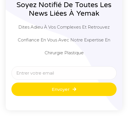
Soyez Notifié De Toutes Les
News Liées À Yemak
Dites Adieu À Vos Complexes Et Retrouvez
Confiance En Vous Avec Notre Expertise En
Chirurgie Plastique
Envoyer