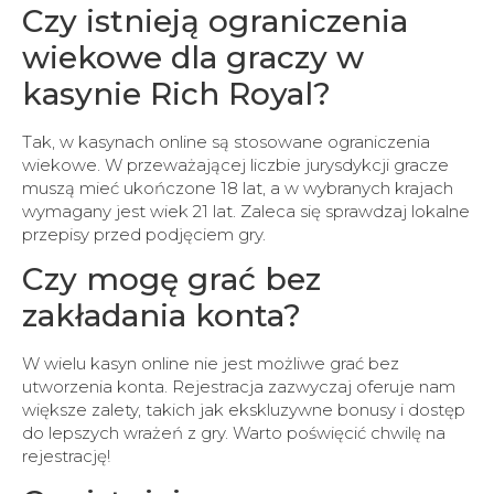
Czy istnieją ograniczenia
wiekowe dla graczy w
kasynie Rich Royal?
Tak, w kasynach online są stosowane ograniczenia
wiekowe. W przeważającej liczbie jurysdykcji gracze
muszą mieć ukończone 18 lat, a w wybranych krajach
wymagany jest wiek 21 lat. Zaleca się sprawdzaj lokalne
przepisy przed podjęciem gry.
Czy mogę grać bez
zakładania konta?
W wielu kasyn online nie jest możliwe grać bez
utworzenia konta. Rejestracja zazwyczaj oferuje nam
większe zalety, takich jak ekskluzywne bonusy i dostęp
do lepszych wrażeń z gry. Warto poświęcić chwilę na
rejestrację!