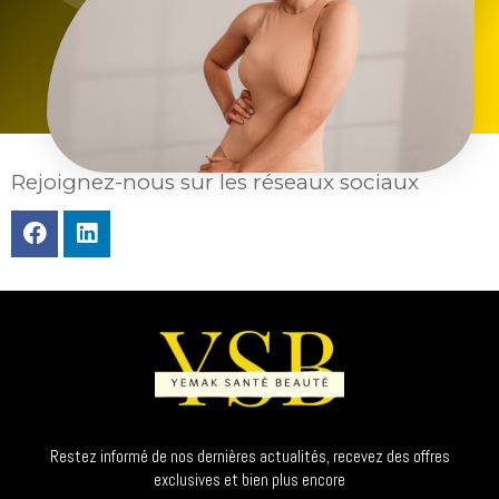
Rejoignez-nous sur les réseaux sociaux
Restez informé de nos dernières actualités, recevez des offres
exclusives et bien plus encore