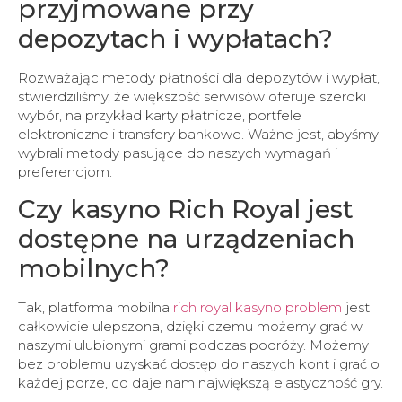
przyjmowane przy
depozytach i wypłatach?
Rozważając metody płatności dla depozytów i wypłat,
stwierdziliśmy, że większość serwisów oferuje szeroki
wybór, na przykład karty płatnicze, portfele
elektroniczne i transfery bankowe. Ważne jest, abyśmy
wybrali metody pasujące do naszych wymagań i
preferencjom.
Czy kasyno Rich Royal jest
dostępne na urządzeniach
mobilnych?
Tak, platforma mobilna
rich royal kasyno problem
jest
całkowicie ulepszona, dzięki czemu możemy grać w
naszymi ulubionymi grami podczas podróży. Możemy
bez problemu uzyskać dostęp do naszych kont i grać o
każdej porze, co daje nam największą elastyczność gry.