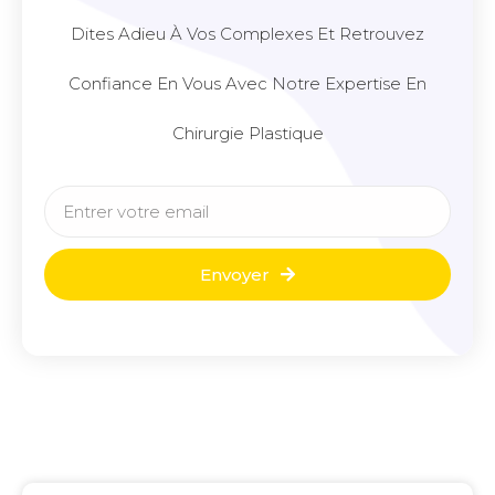
Dites Adieu À Vos Complexes Et Retrouvez
Confiance En Vous Avec Notre Expertise En
Chirurgie Plastique
Envoyer