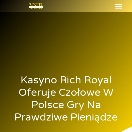
Kasyno Rich Royal
Oferuje Czołowe W
Polsce Gry Na
Prawdziwe Pieniądze