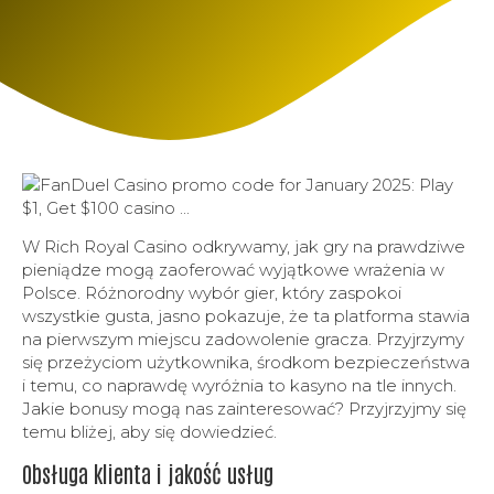
W Rich Royal Casino odkrywamy, jak gry na prawdziwe
pieniądze mogą zaoferować wyjątkowe wrażenia w
Polsce. Różnorodny wybór gier, który zaspokoi
wszystkie gusta, jasno pokazuje, że ta platforma stawia
na pierwszym miejscu zadowolenie gracza. Przyjrzymy
się przeżyciom użytkownika, środkom bezpieczeństwa
i temu, co naprawdę wyróżnia to kasyno na tle innych.
Jakie bonusy mogą nas zainteresować? Przyjrzyjmy się
temu bliżej, aby się dowiedzieć.
Obsługa klienta i jakość usług