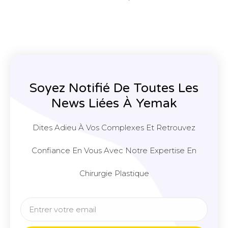
Soyez Notifié De Toutes Les
News Liées À Yemak
Dites Adieu À Vos Complexes Et Retrouvez
Confiance En Vous Avec Notre Expertise En
Chirurgie Plastique