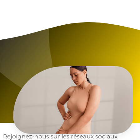
Rejoignez-nous sur les réseaux sociaux