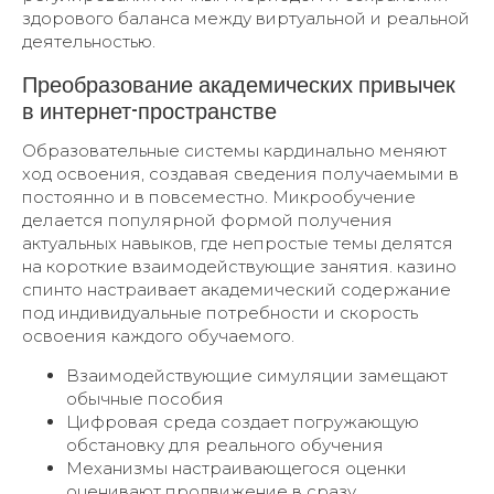
здорового баланса между виртуальной и реальной
деятельностью.
Преобразование академических привычек
в интернет-пространстве
Образовательные системы кардинально меняют
ход освоения, создавая сведения получаемыми в
постоянно и в повсеместно. Микрообучение
делается популярной формой получения
актуальных навыков, где непростые темы делятся
на короткие взаимодействующие занятия. казино
спинто настраивает академический содержание
под индивидуальные потребности и скорость
освоения каждого обучаемого.
Взаимодействующие симуляции замещают
обычные пособия
Цифровая среда создает погружающую
обстановку для реального обучения
Механизмы настраивающегося оценки
оценивают продвижение в сразу