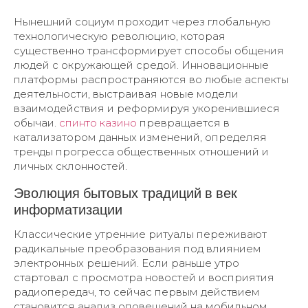
Нынешний социум проходит через глобальную
технологическую революцию, которая
существенно трансформирует способы общения
людей с окружающей средой. Инновационные
платформы распространяются во любые аспекты
деятельности, выстраивая новые модели
взаимодействия и реформируя укоренившиеся
обычаи.
спинто казино
превращается в
катализатором данных изменений, определяя
тренды прогресса общественных отношений и
личных склонностей.
Эволюция бытовых традиций в век
информатизации
Классические утренние ритуалы переживают
радикальные преобразования под влиянием
электронных решений. Если раньше утро
стартовал с просмотра новостей и восприятия
радиопередач, то сейчас первым действием
становится анализ оповещений на мобильном