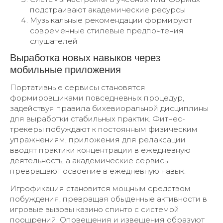
подстраивают академические ресурсы
Музыкальные рекомендации формируют
современные стилевые предпочтения
слушателей
Выработка новых навыков через
мобильные приложения
Портативные сервисы становятся
формировщиками повседневных процедур,
задействуя правила бихевиоральной дисциплины
для выработки стабильных практик. Фитнес-
трекеры побуждают к постоянным физическим
упражнениям, приложения для релаксации
вводят практики концентрации в ежедневную
деятельность, а академические сервисы
превращают освоение в ежедневную навык.
Игрофикация становится мощным средством
побуждения, превращая обыденные активности в
игровые вызовы казино спинто с системой
поощрений. Оповещения и извещения образуют