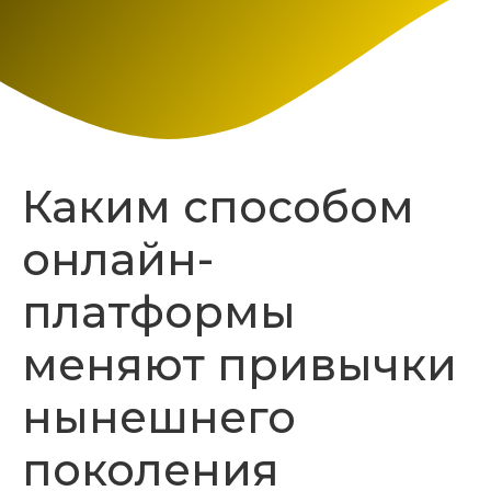
Каким способом
онлайн-
платформы
меняют привычки
нынешнего
поколения