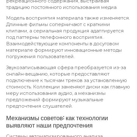
рекреационного содержания, выстраивая
традицию постоянного использования медиа.
Модель восприятия материала также изменяется.
Длинные фильмы соперничают с краткими
клипами, а сериальная продукция адаптируется
под паттерны телефонного восприятия.
Взаимодействующие компоненты в досуговом
материале формируют инновационные методы
погружения пользователей.
Звукозаписывающая сфера преобразуется из-за
онлайн-вещанию, которые предоставляют
подключение к тысячам треков за установленную
стоимость. Коллекции заменяют диски как главную
меру использования аудио, а механизмы
предложений формируют музыкальные
предпочтения слушателей.
Механизмы советов: как технологии
выявляют наши предпочтения
Системы автоматизированного анализа