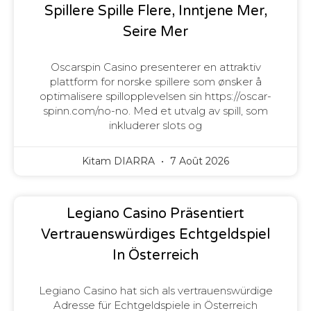
Spillere Spille Flere, Inntjene Mer,
Seire Mer
Oscarspin Casino presenterer en attraktiv
plattform for norske spillere som ønsker å
optimalisere spillopplevelsen sin https://oscar-
spinn.com/no-no. Med et utvalg av spill, som
inkluderer slots og
Kitam DIARRA
7 Août 2026
Legiano Casino Präsentiert
Vertrauenswürdiges Echtgeldspiel
In Österreich
Legiano Casino hat sich als vertrauenswürdige
Adresse für Echtgeldspiele in Österreich