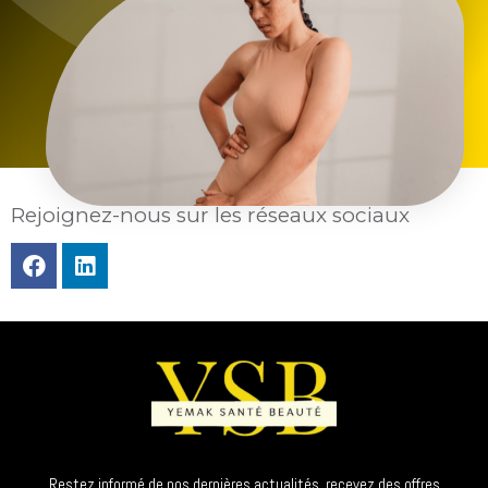
Rejoignez-nous sur les réseaux sociaux
Restez informé de nos dernières actualités, recevez des offres