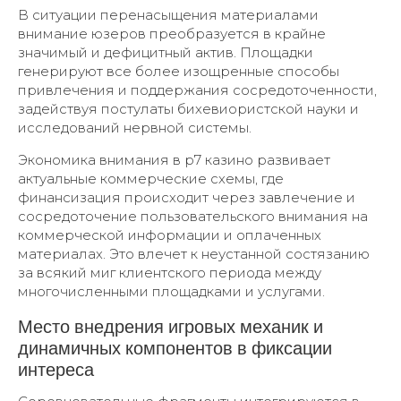
В ситуации перенасыщения материалами
внимание юзеров преобразуется в крайне
значимый и дефицитный актив. Площадки
генерируют все более изощренные способы
привлечения и поддержания сосредоточенности,
задействуя постулаты бихевиористской науки и
исследований нервной системы.
Экономика внимания в р7 казино развивает
актуальные коммерческие схемы, где
финансизация происходит через завлечение и
сосредоточение пользовательского внимания на
коммерческой информации и оплаченных
материалах. Это влечет к неустанной состязанию
за всякий миг клиентского периода между
многочисленными площадками и услугами.
Место внедрения игровых механик и
динамичных компонентов в фиксации
интереса