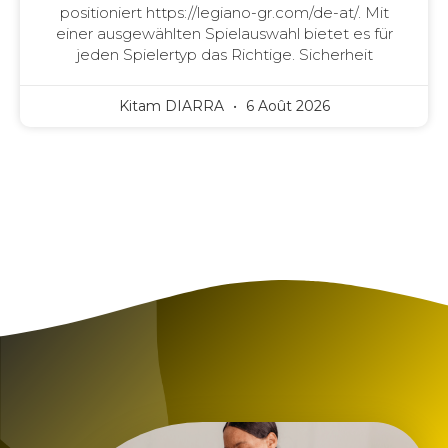
positioniert https://legiano-gr.com/de-at/. Mit
einer ausgewählten Spielauswahl bietet es für
jeden Spielertyp das Richtige. Sicherheit
Kitam DIARRA
6 Août 2026