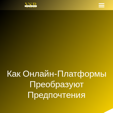
Как Онлайн-Платформы
Преобразуют
Предпочтения