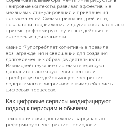
Соревновательные фрагменты интегрируются в
неигровые контексты, развивая эффективные
механизмы стимулирования и привлечения
пользователей. Схемы признания, рейтинги,
показатели продвижения и другие состязательные
приемы реформируют рутинные действия в
интересные деятельности.
казино r7 употребляет когнитивные правила
вознаграждения и свершений для создания
долговременных образцов деятельности.
Взаимодействующие системы генерируют
дополнительные ярусы вовлеченности,
преобразуя бездействующее восприятие
содержимого в энергичное взаимодействие в
цифровых процессах.
Как цифровые сервисы модифицируют
подход к периодам и обычаям
технологические достижения кардинально
реформируют восприятие периодов и