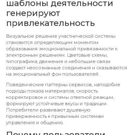
шаблоны деятельности
генерируют
привлекательность
Визуальное решение участнической системы
становится определяющим моментом
образования эмоциональной привязанности к
электронным решениям. Цветовые схемы,
типографика, движения и небольшие связи
создают неосознанные соединения и сказываются
на эмоциональный фон пользователей.
Поведенческие паттерны сервисов, наподобие
подходы показа материалов, скорость
корректировок и системы ответной реакции,
формируют устойчивые вкусы и традиции.
Потребители развивают душевную
приверженность к привычным системам
управления и общению.
Почему пользователи