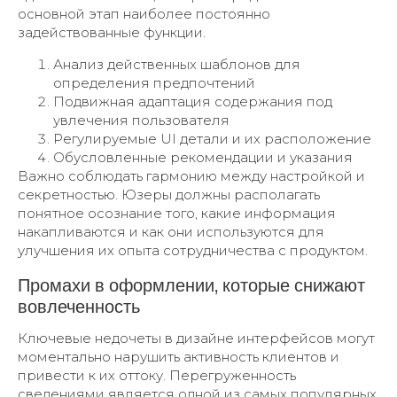
основной этап наиболее постоянно
задействованные функции.
Анализ действенных шаблонов для
определения предпочтений
Подвижная адаптация содержания под
увлечения пользователя
Регулируемые UI детали и их расположение
Обусловленные рекомендации и указания
Важно соблюдать гармонию между настройкой и
секретностью. Юзеры должны располагать
понятное осознание того, какие информация
накапливаются и как они используются для
улучшения их опыта сотрудничества с продуктом.
Промахи в оформлении, которые снижают
вовлеченность
Ключевые недочеты в дизайне интерфейсов могут
моментально нарушить активность клиентов и
привести к их оттоку. Перегруженность
сведениями является одной из самых популярных