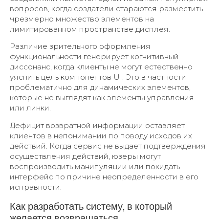
вопросов, когда создатели стараются разместить
чрезмерно множество элементов на
лимитированном пространстве дисплея.
Различие зрительного оформления
функциональности генерирует когнитивный
диссонанс, когда клиенты не могут естественно
уяснить цель компонентов UI. Это в частности
проблематично для динамических элементов,
которые не выглядят как элементы управления
или линки.
Дефицит возвратной информации оставляет
клиентов в непонимании по поводу исходов их
действий. Когда сервис не выдает подтверждения
осуществления действий, юзеры могут
воспроизводить манипуляции или покидать
интерфейс по причине неопределенности в его
исправности.
Как разработать систему, в который
желается возвращаться