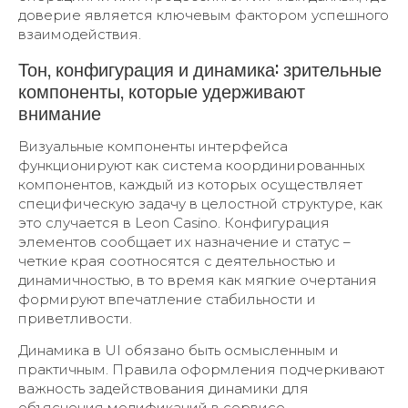
доверие является ключевым фактором успешного
взаимодействия.
Тон, конфигурация и динамика: зрительные
компоненты, которые удерживают
внимание
Визуальные компоненты интерфейса
функционируют как система координированных
компонентов, каждый из которых осуществляет
специфическую задачу в целостной структуре, как
это случается в Leon Casino. Конфигурация
элементов сообщает их назначение и статус –
четкие края соотносятся с деятельностью и
динамичностью, в то время как мягкие очертания
формируют впечатление стабильности и
приветливости.
Динамика в UI обязано быть осмысленным и
практичным. Правила оформления подчеркивают
важность задействования динамики для
объяснения модификаций в сервисе,