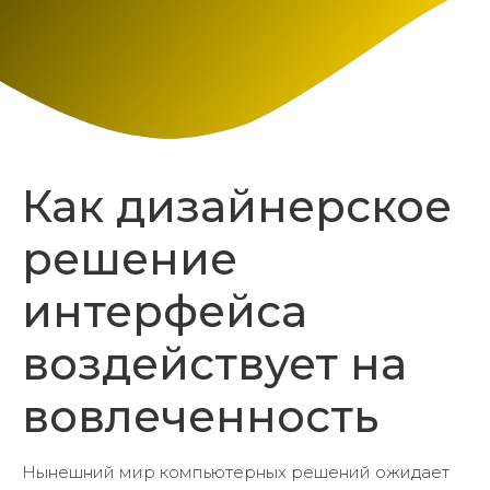
Как дизайнерское
решение
интерфейса
воздействует на
вовлеченность
Нынешний мир компьютерных решений ожидает