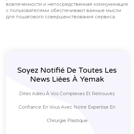
вовлеченности и непосредственная коммуникация
с пользователями обеспечивают важные мысли
для пошагового совершенствования сервиса.
Soyez Notifié De Toutes Les
News Liées À Yemak
Dites Adieu À Vos Complexes Et Retrouvez
Confiance En Vous Avec Notre Expertise En
Chirurgie Plastique