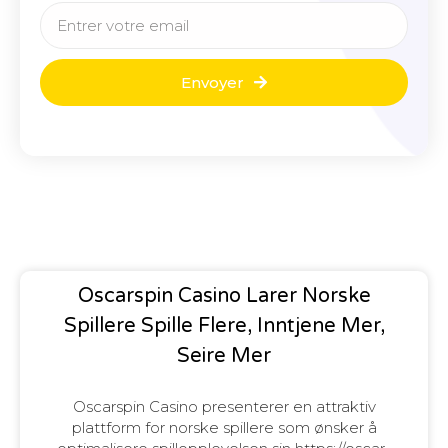
Envoyer
Oscarspin Casino Larer Norske
Spillere Spille Flere, Inntjene Mer,
Seire Mer
Oscarspin Casino presenterer en attraktiv
plattform for norske spillere som ønsker å