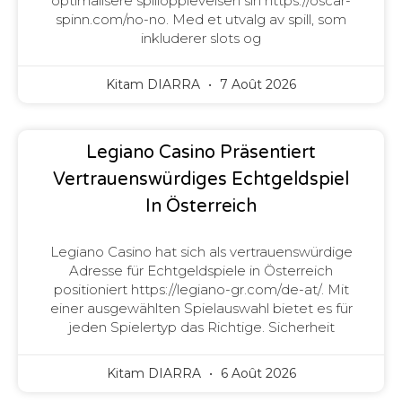
optimalisere spillopplevelsen sin https://oscar-
spinn.com/no-no. Med et utvalg av spill, som
inkluderer slots og
Kitam DIARRA
7 Août 2026
Legiano Casino Präsentiert
Vertrauenswürdiges Echtgeldspiel
In Österreich
Legiano Casino hat sich als vertrauenswürdige
Adresse für Echtgeldspiele in Österreich
positioniert https://legiano-gr.com/de-at/. Mit
einer ausgewählten Spielauswahl bietet es für
jeden Spielertyp das Richtige. Sicherheit
Kitam DIARRA
6 Août 2026