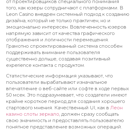
от проектировщиков специального понимания
того, как юзеры сотрудничают с платформами. В
Leon Casino внедрен системный подход к созданию
дизайна, который не только практичен, но и
эмоционально интересен. Вовлеченность юзеров
напрямую зависит от качества графического
отображения и логичности перемещения.
Грамотно спроектированный система способен
поддерживать внимание пользователя
существенно дольше, создавая позитивный
experience контакта с продуктом.
Статистические информация указывают, что
пользователи вырабатывают изначальное
впечатление о веб-сайте или софте в ходе первых
50 мсек. Это подразумевает, что создатели имеют
крайне короткое период для создания хорошего
стартового мнения. Качественный UI, как в
Леон
казино слоты зеркало
, должен сразу сообщать
свою значимость и предоставлять пользователю
понятное представление возможных операций.