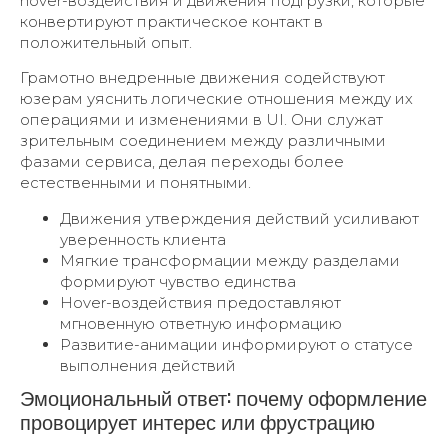
hover-воздействия и движения подгрузки, которые
конвертируют практическое контакт в
положительный опыт.
Грамотно внедренные движения содействуют
юзерам уяснить логические отношения между их
операциями и изменениями в UI. Они служат
зрительным соединением между различными
фазами сервиса, делая переходы более
естественными и понятными.
Движения утверждения действий усиливают
уверенность клиента
Мягкие трансформации между разделами
формируют чувство единства
Hover-воздействия предоставляют
мгновенную ответную информацию
Развитие-анимации информируют о статусе
выполнения действий
Эмоциональный ответ: почему оформление
провоцирует интерес или фрустрацию