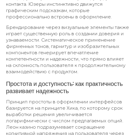
контакта. Юзеры инстинктивно движутся
графическим подсказкам, которые
профессионально встроены в оформление.
Брендирование через визуальные элементы также
играет существенную роль в создании доверия и
узнаваемости. Систематическое применение
фирменных тонов, гарнитур и изобразительных
компонентов генерирует впечатление
компетентности и надежности, что прямо влияет
на склонность пользователя к продолжительному
взаимодействию с продуктом.
Простота и доступность: как практичность
развивает надежность
Принцип простоты в оформлении интерфейсов
базируется на принципе Хика, по которому срок
выработки решения увеличивается
логарифмически с числом предлагаемых опций.
Леон казино подразумевает сокращение
когнитивной напряжения на пользователя через