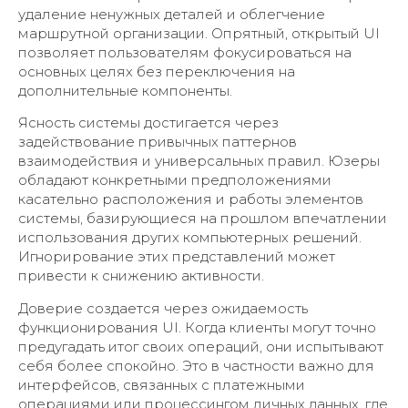
удаление ненужных деталей и облегчение
маршрутной организации. Опрятный, открытый UI
позволяет пользователям фокусироваться на
основных целях без переключения на
дополнительные компоненты.
Ясность системы достигается через
задействование привычных паттернов
взаимодействия и универсальных правил. Юзеры
обладают конкретными предположениями
касательно расположения и работы элементов
системы, базирующиеся на прошлом впечатлении
использования других компьютерных решений.
Игнорирование этих представлений может
привести к снижению активности.
Доверие создается через ожидаемость
функционирования UI. Когда клиенты могут точно
предугадать итог своих операций, они испытывают
себя более спокойно. Это в частности важно для
интерфейсов, связанных с платежными
операциями или процессингом личных данных, где