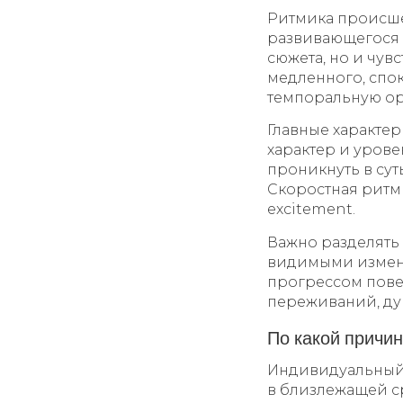
Ритмика происш
развивающегося 
сюжета, но и чу
медленного, спо
темпоральную ор
Главные характер
характер и урове
проникнуть в сут
Скоростная ритм
excitement.
Важно разделять
видимыми измен
прогрессом пове
переживаний, ду
По какой причи
Индивидуальный
в близлежащей ср