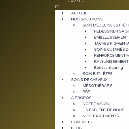
SERVICES
ACCUEIL
NOS SOLUTIONS
SOIN MÉDECINE ESTHÉT
REDESSINER SA S
EMBELLISSEMENT 
TACHES PIGMENT
SOINS CUTANÉS 
RENFORCEMENT M
RAJEUNISSEMENT
Bodycontouring
SOIN BIEN-ÊTRE
SOINS DE CHEVEUX
MÉSOTHÉRAPIE
PRP
A PROPOS
NOTRE VISION
ILS PARLENT DE NOUS
NOS TRAITEMENTS
CONTACTS
BLOG