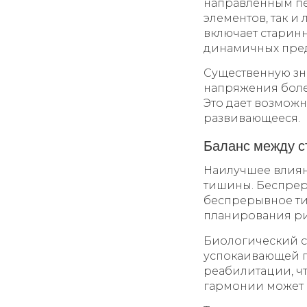
направленным пе
элементов, так 
включает старин
динамичных пре
Существенную зн
напряжения боле
Это дает возможн
развивающееся.
Баланс между с
Наилучшее влиян
тишины. Беспрер
беспрерывное ти
планирования ри
Биологический с
успокаивающей п
реабилитации, ч
гармонии может 