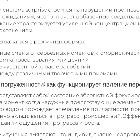
система surprise строится на нарушении прогнозов
т ожиданиям, мозг включает добавочные средства д
ожение характеризуется усиленной концентрацией 
охранением.
выражаться в различных формах:
ые смены от серьезных моментов к юмористичес
емпа повествования или деяний
 чувственной характера событий
между различными творческими приемами
е погруженности: как функционирует явление п
редставляет собой состояние абсолютной фокусир
в момент когда наружные препятствующие элемент
Покердом порождает впечатление причастности, п
енно вкладываться в прогресс происшествий. Эффе
здании ощущения прогресса и роста.
 изучения выявляют, что индивид склонен сопрово