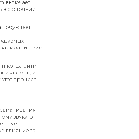
om включает
ь в состоянии
а побуждает
и
казуемых
взаимодействие с
нт когда ритм
ализаторов, и
этот процесс,
 заманивания
ому звуку, от
щенные
е влияние за