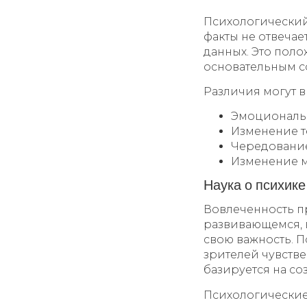
Психологический 
факты не отвечае
данных. Это пол
основательным с
Различия могут 
Эмоциональн
Изменение т
Чередование
Изменение 
Наука о психик
Вовлеченность п
развивающемся, 
свою важность. 
зрителей чувств
базируется на со
Психологические