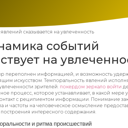
явлений сказывается на увлеченность
намика событий
ствует на увлеченно
р переполнен информацией, и возможность удер
оящим искусством. Темпоральность явлений исполн
 увлеченности зрителей.
покердом зеркало войти
де
ое процесс, которое устанавливает, в какой мере
контакт с реципиентом информации. Понимание з
па и частоты на человеческое осмысление предост
 построения интересного содержания.
оральности и ритма происшествий