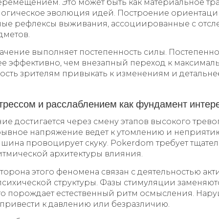
ремещением. Это может быть как материальное тр
и логическое эволюция идей. Построение ориентац
ные рефлексы выживания, ассоциированные с отс
дметов.
ачение выполняет постепенность силы. Постепенно
е эффективно, чем внезапный переход к максимал
ость зрителям привыкать к изменениям и детальне
трессом и расслаблением как фундамент интер
ие достигается через смену этапов высокого трево
ывное напряжение ведет к утомлению и неприятию,
шина провоцирует скуку. Pokerdom требует тщате
тмической архитектуры влияния.
торона этого феномена связан с деятельностью ак
сихической структуры. Фазы стимуляции заменяют
то порождает естественный ритм осмысления. Нару
привести к давлению или безразличию.