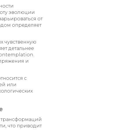
ности
роту эволюции
варьироваться от
ердом определяет
их чувственную
яет детальнее
ontemplation.
апряжения и
тносится с
ей или
хологических
е
е трансформаций
ти, что приводит