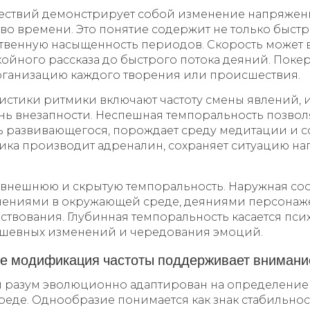
ествий демонстрирует собой изменение напряжен
во времени. Это понятие содержит не только быст
вственную насыщенность периодов. Скорость может 
койного рассказа до быстрого потока деяний. Пок
ганизацию каждого творения или происшествия.
истики ритмики включают частоту смены явлений, 
нь внезапности. Неспешная темпоральность позвол
ь развивающегося, порождает среду медитации и c
ика производит адреналин, сохраняет ситуацию н
 внешнюю и скрытую темпоральность. Наружная соо
ениями в окружающей среде, деяниями персонаж
ствования. Глубинная темпоральность касается пси
шевных изменений и чередования эмоций.
не модификация частоты поддерживает внимани
 разум эволюционно адаптирован на определени
еде. Однообразие понимается как знак стабильнос