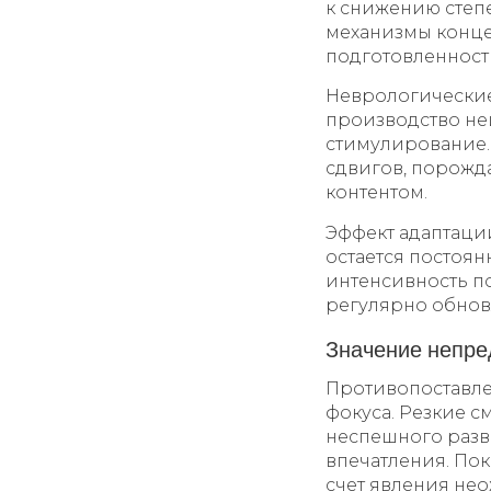
к снижению степ
механизмы конце
подготовленност
Неврологические
производство не
стимулирование.
сдвигов, порожд
контентом.
Эффект адаптации
остается постоя
интенсивность по
регулярно обновл
Значение непре
Противопоставле
фокуса. Резкие с
неспешного раз
впечатления. По
счет явления не