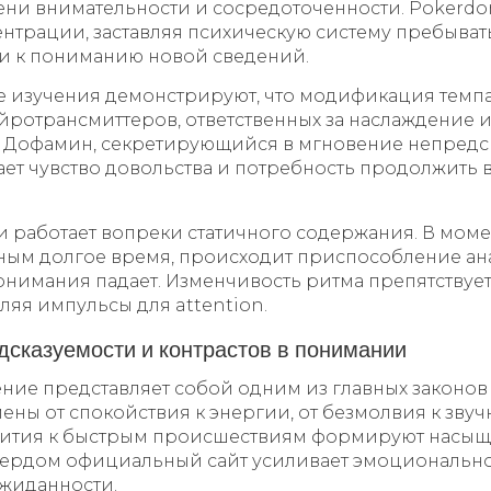
ени внимательности и сосредоточенности. Pokerd
нтрации, заставляя психическую систему пребыват
и к пониманию новой сведений.
 изучения демонстрируют, что модификация темп
йротрансмиттеров, ответственных за наслаждение 
 Дофамин, секретирующийся в мгновение непредс
ает чувство довольства и потребность продолжить 
 работает вопреки статичного содержания. В моме
нным долгое время, происходит приспособление ан
нимания падает. Изменчивость ритма препятствует 
яя импульсы для attention.
дсказуемости и контрастов в понимании
ние представляет собой одним из главных законов
мены от спокойствия к энергии, от безмолвия к звучн
вития к быстрым происшествиям формируют насы
кердом официальный сайт усиливает эмоционально
ожиданности.