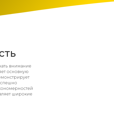
сть
жать внимание
яет основную
монстрирует
 успешно
акономерностей
авляет широкие