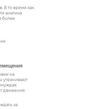
. В то время как
ля анализа
и более
ким
еремещения
овки на
ы утрачивают
ринуждая
кт движения
ждать за