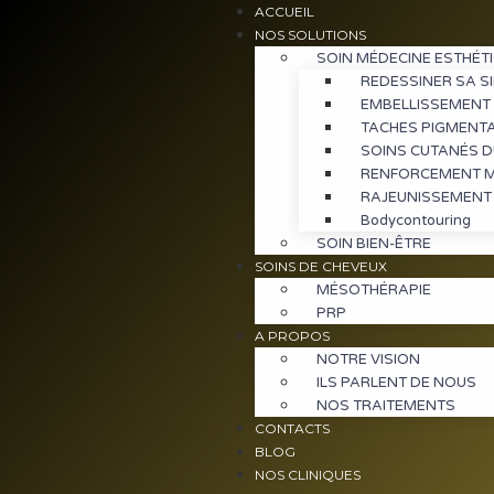
ACCUEIL
NOS SOLUTIONS
SOIN MÉDECINE ESTHÉT
REDESSINER SA S
EMBELLISSEMENT 
TACHES PIGMENT
SOINS CUTANÉS 
RENFORCEMENT M
RAJEUNISSEMENT
Bodycontouring
SOIN BIEN-ÊTRE
SOINS DE CHEVEUX
MÉSOTHÉRAPIE
PRP
A PROPOS
NOTRE VISION
ILS PARLENT DE NOUS
NOS TRAITEMENTS
CONTACTS
BLOG
NOS CLINIQUES