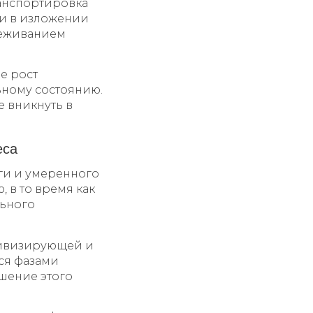
анспортировка
ии в изложении
леживанием
е рост
ьному состоянию.
е вникнуть в
еса
ги и умеренного
 в то время как
льного
тивизирующей и
ся фазами
шение этого