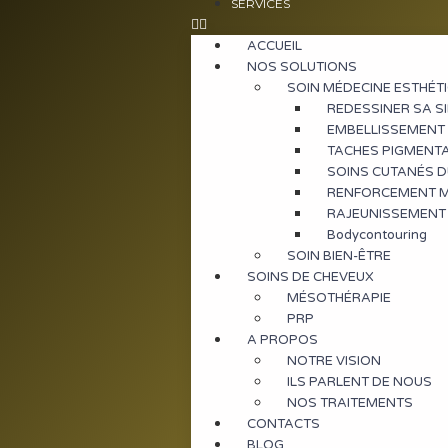
SERVICES
ACCUEIL
NOS SOLUTIONS
SOIN MÉDECINE ESTHÉT
REDESSINER SA S
EMBELLISSEMENT 
TACHES PIGMENT
SOINS CUTANÉS 
RENFORCEMENT M
RAJEUNISSEMENT
Bodycontouring
SOIN BIEN-ÊTRE
SOINS DE CHEVEUX
MÉSOTHÉRAPIE
PRP
A PROPOS
NOTRE VISION
ILS PARLENT DE NOUS
NOS TRAITEMENTS
CONTACTS
BLOG