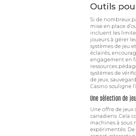
Outils pou
Si de nombreux pa
mise en place d’ou
incluent les limit
joueurs à gérer l
systèmes de jeu et
éclairés, encoura
engagement en fav
ressources pédagog
systèmes de vérifi
de jeux, sauvegard
Casino souligne l
Une sélection de je
Une offre de jeux 
canadiens. Cela c
machines à sous mo
expérimentés. De 