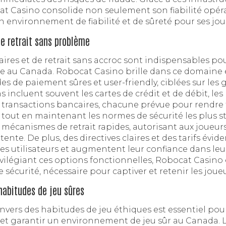
t Casino consolide non seulement son fiabilité opéra
 environnement de fiabilité et de sûreté pour ses jou
de retrait sans problème
ires et de retrait sans accroc sont indispensables po
nte au Canada. Robocat Casino brille dans ce domain
es de paiement sûres et user-friendly, ciblées sur les
s incluent souvent les cartes de crédit et de débit, les
 transactions bancaires, chacune prévue pour rendre f
 tout en maintenant les normes de sécurité les plus str
mécanismes de retrait rapides, autorisant aux joueurs
ente. De plus, des directives claires et des tarifs éviden
 utilisateurs et augmentent leur confiance dans le
ivilégiant ces options fonctionnelles, Robocat Casino 
écurité, nécessaire pour captiver et retenir les joue
habitudes de jeu sûres
nvers des habitudes de jeu éthiques est essentiel pou
 et garantir un environnement de jeu sûr au Canada. L