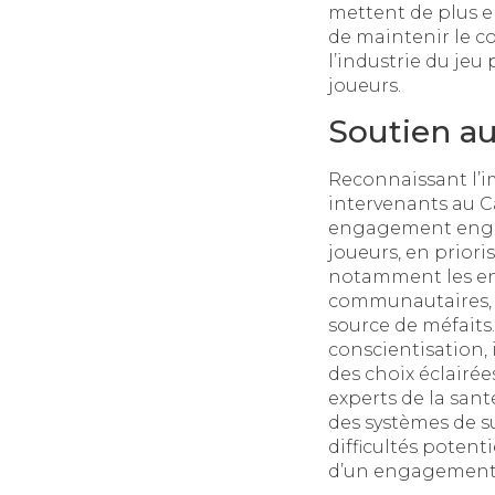
mettent de plus e
de maintenir le co
l’industrie du jeu 
joueurs.
Soutien au
Reconnaissant l’i
intervenants au C
engagement englob
joueurs, en priori
notamment les ent
communautaires, s
source de méfaits
conscientisation, 
des choix éclairée
experts de la san
des systèmes de s
difficultés potenti
d’un engagement g