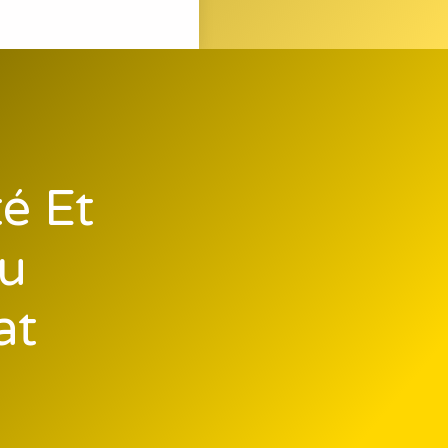
é Et
Au
at