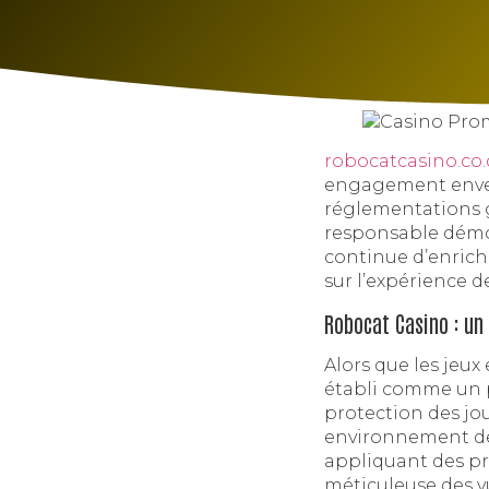
robocatcasino.co
engagement envers
réglementations ga
responsable démon
continue d’enrichi
sur l’expérience 
Robocat Casino : un
Alors que les jeux
établi comme un pi
protection des jo
environnement de 
appliquant des pr
méticuleuse des vu