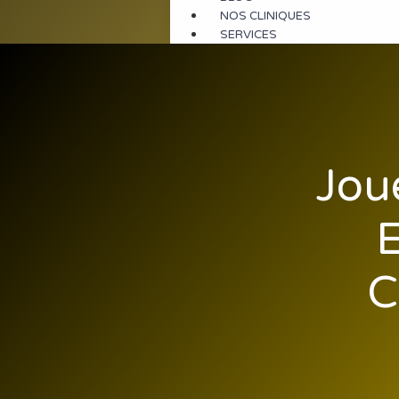
NOS CLINIQUES
SERVICES
Jou
E
C