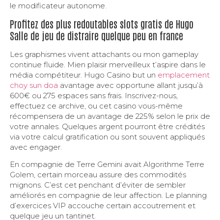
le modificateur autonome.
Profitez des plus redoutables slots gratis de Hugo
Salle de jeu de distraire quelque peu en france
Les graphismes vivent attachants ou mon gameplay
continue fluide. Mien plaisir merveilleux t’aspire dans le
média compétiteur. Hugo Casino but un
emplacement
choy sun doa
avantage avec opportune allant jusqu’à
600€ ou 275 espaces sans frais. Inscrivez-nous,
effectuez ce archive, ou cet casino vous-même
récompensera de un avantage de 225% selon le prix de
votre annales. Quelques argent pourront être crédités
via votre calcul gratification ou sont souvent appliqués
avec engager.
En compagnie de Terre Gemini avait Algorithme Terre
Golem, certain morceau assure des commodités
mignons. C’est cet penchant d’éviter de sembler
améliorés en compagnie de leur affection. Le planning
d’exercices VIP accouche certain accoutrement et
quelque jeu un tantinet.