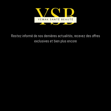
Restez informé de nos dernières actualités, recevez des offres
exclusives et bien plus encore