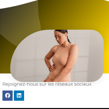
Rejoignez-nous sur les réseaux sociaux