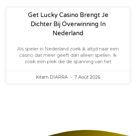
Get Lucky Casino Brengt Je
Dichter Bij Overwinning In
Nederland
Als speler in Nederland zoek ik altijd naar een
casino dat meer geeft dan alleen spellen. Ik
zoek een plek die de spanning van het
Kitam DIARRA
7 Août 2026