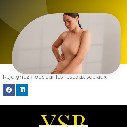
Rejoignez-nous sur les réseaux sociaux