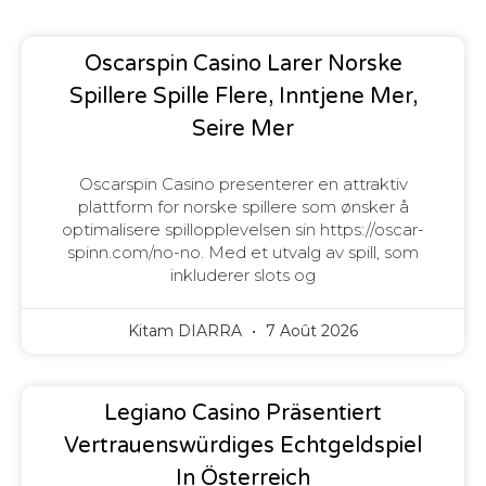
Oscarspin Casino Larer Norske
Spillere Spille Flere, Inntjene Mer,
Seire Mer
Oscarspin Casino presenterer en attraktiv
plattform for norske spillere som ønsker å
optimalisere spillopplevelsen sin https://oscar-
spinn.com/no-no. Med et utvalg av spill, som
inkluderer slots og
Kitam DIARRA
7 Août 2026
Legiano Casino Präsentiert
Vertrauenswürdiges Echtgeldspiel
In Österreich