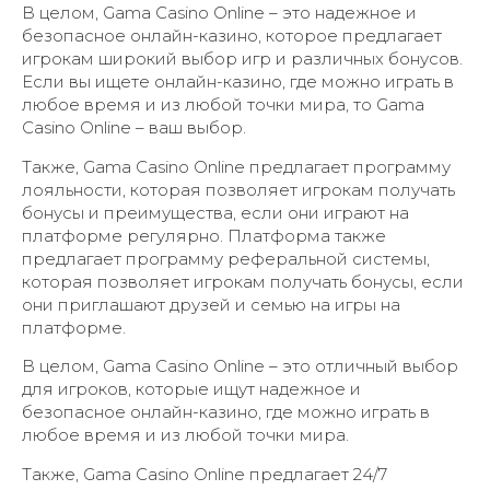
В целом, Gama Casino Online – это надежное и
безопасное онлайн-казино, которое предлагает
игрокам широкий выбор игр и различных бонусов.
Если вы ищете онлайн-казино, где можно играть в
любое время и из любой точки мира, то Gama
Casino Online – ваш выбор.
Также, Gama Casino Online предлагает программу
лояльности, которая позволяет игрокам получать
бонусы и преимущества, если они играют на
платформе регулярно. Платформа также
предлагает программу реферальной системы,
которая позволяет игрокам получать бонусы, если
они приглашают друзей и семью на игры на
платформе.
В целом, Gama Casino Online – это отличный выбор
для игроков, которые ищут надежное и
безопасное онлайн-казино, где можно играть в
любое время и из любой точки мира.
Также, Gama Casino Online предлагает 24/7