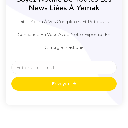
News Liées À Yemak
Dites Adieu À Vos Complexes Et Retrouvez
Confiance En Vous Avec Notre Expertise En
Chirurgie Plastique
Envoyer