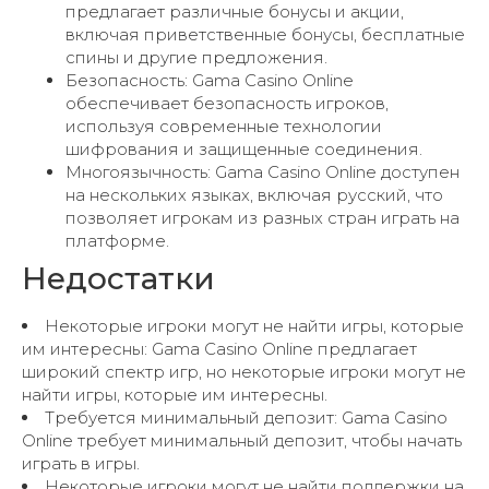
предлагает различные бонусы и акции,
включая приветственные бонусы, бесплатные
спины и другие предложения.
Безопасность: Gama Casino Online
обеспечивает безопасность игроков,
используя современные технологии
шифрования и защищенные соединения.
Многоязычность: Gama Casino Online доступен
на нескольких языках, включая русский, что
позволяет игрокам из разных стран играть на
платформе.
Недостатки
Некоторые игроки могут не найти игры, которые
им интересны: Gama Casino Online предлагает
широкий спектр игр, но некоторые игроки могут не
найти игры, которые им интересны.
Требуется минимальный депозит: Gama Casino
Online требует минимальный депозит, чтобы начать
играть в игры.
Некоторые игроки могут не найти поддержки на