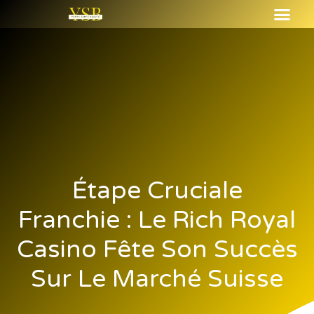
Étape Cruciale
Franchie : Le Rich Royal
Casino Fête Son Succès
Sur Le Marché Suisse