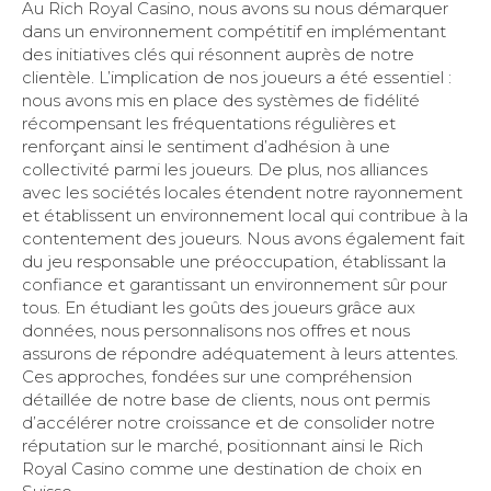
Au Rich Royal Casino, nous avons su nous démarquer
dans un environnement compétitif en implémentant
des initiatives clés qui résonnent auprès de notre
clientèle. L’implication de nos joueurs a été essentiel :
nous avons mis en place des systèmes de fidélité
récompensant les fréquentations régulières et
renforçant ainsi le sentiment d’adhésion à une
collectivité parmi les joueurs. De plus, nos alliances
avec les sociétés locales étendent notre rayonnement
et établissent un environnement local qui contribue à la
contentement des joueurs. Nous avons également fait
du jeu responsable une préoccupation, établissant la
confiance et garantissant un environnement sûr pour
tous. En étudiant les goûts des joueurs grâce aux
données, nous personnalisons nos offres et nous
assurons de répondre adéquatement à leurs attentes.
Ces approches, fondées sur une compréhension
détaillée de notre base de clients, nous ont permis
d’accélérer notre croissance et de consolider notre
réputation sur le marché, positionnant ainsi le Rich
Royal Casino comme une destination de choix en