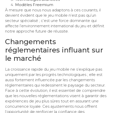
Modèles Freemium
À mesure que nous nous adaptons à ces courants, il
devient évident que le jeu mobile n’est pas qu’un
secteur spécialisé ; c’est une force dominante qui
affecte l’environnement international du jeu et définit
notre approche future de réussite.
Changements
réglementaires influant sur
le marché
La croissance rapide du jeu mobile ne s’explique pas
uniquement par les progrès technologiques ; elle est
aussi fortement influencée par les changements
réglementaires qui redessinent le paysage du secteur.
Face à cette évolution, il est essentiel de comprendre
que les nouvelles réglementations visent à garantir des
expériences de jeu plus sûres tout en assurant une
concurrence loyale. Ces ajustements nous offrent
l’opportunité de renforcer la confiance des