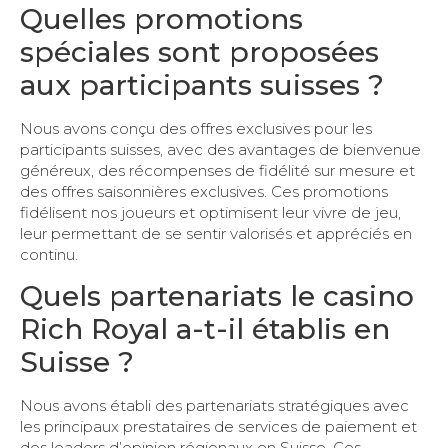
Quelles promotions
spéciales sont proposées
aux participants suisses ?
Nous avons conçu des offres exclusives pour les
participants suisses, avec des avantages de bienvenue
généreux, des récompenses de fidélité sur mesure et
des offres saisonnières exclusives. Ces promotions
fidélisent nos joueurs et optimisent leur vivre de jeu,
leur permettant de se sentir valorisés et appréciés en
continu.
Quels partenariats le casino
Rich Royal a-t-il établis en
Suisse ?
Nous avons établi des partenariats stratégiques avec
les principaux prestataires de services de paiement et
des leaders d’opinion régionaux en Suisse. Ces