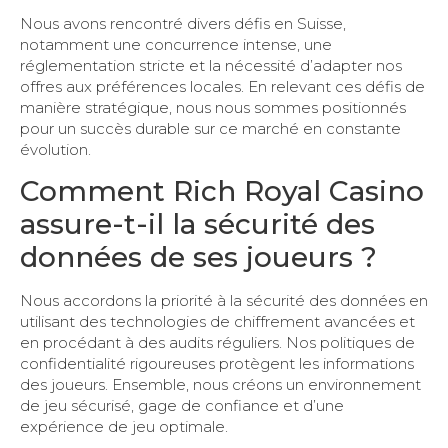
Nous avons rencontré divers défis en Suisse,
notamment une concurrence intense, une
réglementation stricte et la nécessité d’adapter nos
offres aux préférences locales. En relevant ces défis de
manière stratégique, nous nous sommes positionnés
pour un succès durable sur ce marché en constante
évolution.
Comment Rich Royal Casino
assure-t-il la sécurité des
données de ses joueurs ?
Nous accordons la priorité à la sécurité des données en
utilisant des technologies de chiffrement avancées et
en procédant à des audits réguliers. Nos politiques de
confidentialité rigoureuses protègent les informations
des joueurs. Ensemble, nous créons un environnement
de jeu sécurisé, gage de confiance et d’une
expérience de jeu optimale.