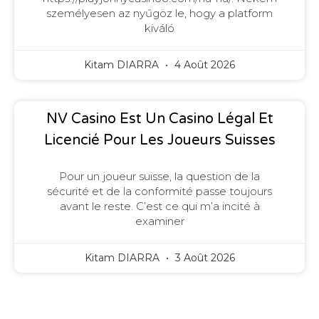
személyesen az nyűgöz le, hogy a platform
kiváló
Kitam DIARRA
4 Août 2026
NV Casino Est Un Casino Légal Et
Licencié Pour Les Joueurs Suisses
Pour un joueur suisse, la question de la
sécurité et de la conformité passe toujours
avant le reste. C’est ce qui m’a incité à
examiner
Kitam DIARRA
3 Août 2026