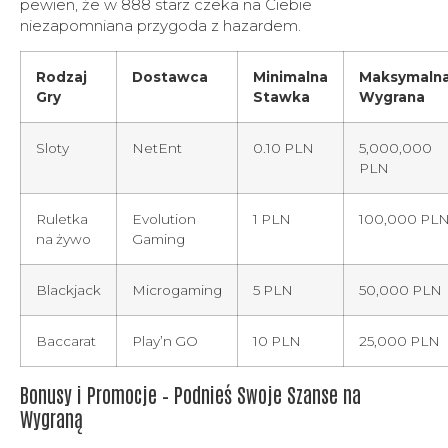
pewien, że w 888 starz czeka na Ciebie
niezapomniana przygoda z hazardem.
Rodzaj
Dostawca
Minimalna
Maksymaln
Gry
Stawka
Wygrana
Sloty
NetEnt
0.10 PLN
5,000,000
PLN
Ruletka
Evolution
1 PLN
100,000 PL
na żywo
Gaming
Blackjack
Microgaming
5 PLN
50,000 PLN
Baccarat
Play’n GO
10 PLN
25,000 PLN
Bonusy i Promocje – Podnieś Swoje Szanse na
Wygraną