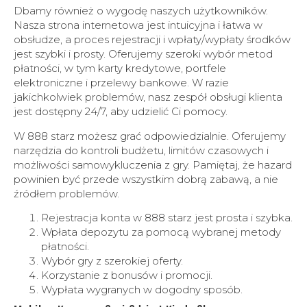
Dbamy również o wygodę naszych użytkowników.
Nasza strona internetowa jest intuicyjna i łatwa w
obsłudze, a proces rejestracji i wpłaty/wypłaty środków
jest szybki i prosty. Oferujemy szeroki wybór metod
płatności, w tym karty kredytowe, portfele
elektroniczne i przelewy bankowe. W razie
jakichkolwiek problemów, nasz zespół obsługi klienta
jest dostępny 24/7, aby udzielić Ci pomocy.
W 888 starz możesz grać odpowiedzialnie. Oferujemy
narzędzia do kontroli budżetu, limitów czasowych i
możliwości samowykluczenia z gry. Pamiętaj, że hazard
powinien być przede wszystkim dobrą zabawą, a nie
źródłem problemów.
Rejestracja konta w 888 starz jest prosta i szybka.
Wpłata depozytu za pomocą wybranej metody
płatności.
Wybór gry z szerokiej oferty.
Korzystanie z bonusów i promocji.
Wypłata wygranych w dogodny sposób.