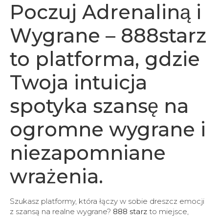
Poczuj Adrenaliną i
Wygrane – 888starz
to platforma, gdzie
Twoja intuicja
spotyka szansę na
ogromne wygrane i
niezapomniane
wrażenia.
Szukasz platformy, która łączy w sobie dreszcz emocji
z szansą na realne wygrane?
888 starz
to miejsce,