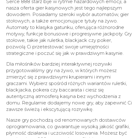
Serce 888 starz bije w rytmie hazardowych emocji, a
nasza oferta gier kasynowych jest tego najlepszym
dowodem. Posiadamy szeroki wybór automatów, gier
stołowych, a także emocjonujące tytuły na żywo.
Automaty to klasyka gatunku, oferująca różnorodne
motywy, funkcje bonusowe i progresywne jackpoty. Gry
stołowe, takie jak ruletka, blackjack czy poker,
pozwolą Ci przetestować swoje umiejętności
strategiczne i poczuć się jak w prawdziwym kasynie.
Dla miłośników bardziej interaktywnej rozrywki
przygotowaliśmy gry na żywo, w których możesz
zmierzyć się z prawdziwymi krupierami i innymi
graczami. Wybierz spośród różnych wariantów ruletki,
blackjacka, pokera czy baccarata i ciesz się
autentyczną atmosferą kasyna bez wychodzenia z
domu. Regularnie dodajemy nowe gry, aby zapewnić Ci
zawsze świeżą i ekscytującą rozrywkę.
Nasze gry pochodzą od renomowanych dostawców
oprogramowania, co gwarantuje wysoką jakość grafiki,
płynność działania i uczciwość losowania. Możesz być