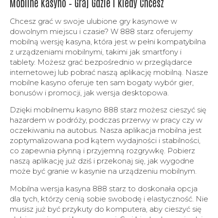
Mobilne Kasyno – Graj Gdzie I Kiedy Chcesz
Chcesz grać w swoje ulubione gry kasynowe w
dowolnym miejscu i czasie? W 888 starz oferujemy
mobilną wersję kasyna, która jest w pełni kompatybilna
z urządzeniami mobilnymi, takimi jak smartfony i
tablety. Możesz grać bezpośrednio w przeglądarce
internetowej lub pobrać naszą aplikację mobilną. Nasze
mobilne kasyno oferuje ten sam bogaty wybór gier,
bonusów i promocji, jak wersja desktopowa.
Dzięki mobilnemu kasyno 888 starz możesz cieszyć się
hazardem w podróży, podczas przerwy w pracy czy w
oczekiwaniu na autobus. Nasza aplikacja mobilna jest
zoptymalizowana pod kątem wydajności i stabilności,
co zapewnia płynną i przyjemną rozgrywkę. Pobierz
naszą aplikację już dziś i przekonaj się, jak wygodne
może być granie w kasynie na urządzeniu mobilnym.
Mobilna wersja kasyna 888 starz to doskonała opcja
dla tych, którzy cenią sobie swobodę i elastyczność. Nie
musisz już być przykuty do komputera, aby cieszyć się