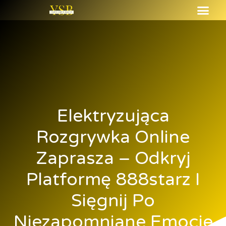
Elektryzująca
Rozgrywka Online
Zaprasza – Odkryj
Platformę 888starz I
Sięgnij Po
Niezapomniane Emocje