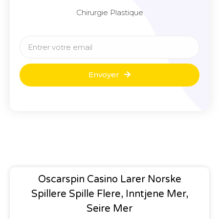
Chirurgie Plastique
Envoyer
Oscarspin Casino Larer Norske
Spillere Spille Flere, Inntjene Mer,
Seire Mer