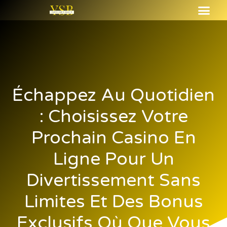
Échappez Au Quotidien
: Choisissez Votre
Prochain Casino En
Ligne Pour Un
Divertissement Sans
Limites Et Des Bonus
Exclusifs Où Que Vous