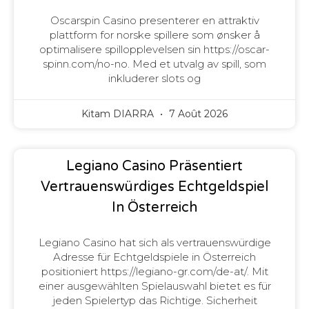
Oscarspin Casino presenterer en attraktiv
plattform for norske spillere som ønsker å
optimalisere spillopplevelsen sin https://oscar-
spinn.com/no-no. Med et utvalg av spill, som
inkluderer slots og
Kitam DIARRA
7 Août 2026
Legiano Casino Präsentiert
Vertrauenswürdiges Echtgeldspiel
In Österreich
Legiano Casino hat sich als vertrauenswürdige
Adresse für Echtgeldspiele in Österreich
positioniert https://legiano-gr.com/de-at/. Mit
einer ausgewählten Spielauswahl bietet es für
jeden Spielertyp das Richtige. Sicherheit