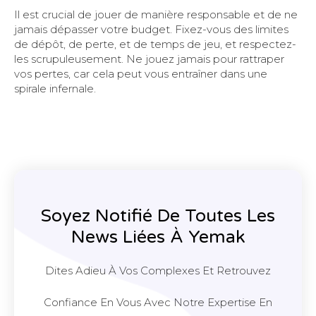
Il est crucial de jouer de manière responsable et de ne
jamais dépasser votre budget. Fixez-vous des limites
de dépôt, de perte, et de temps de jeu, et respectez-
les scrupuleusement. Ne jouez jamais pour rattraper
vos pertes, car cela peut vous entraîner dans une
spirale infernale.
Soyez Notifié De Toutes Les
News Liées À Yemak
Dites Adieu À Vos Complexes Et Retrouvez
Confiance En Vous Avec Notre Expertise En