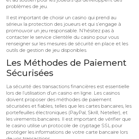
problèmes de jeu.
Il est important de choisir un casino qui prend au
sérieux la protection des joueurs et qui s’engage à
promouvoir un jeu responsable. N’hésitez pas à
contacter le service clientèle du casino pour vous
renseigner sur les mesures de sécurité en place et les
outils de gestion de jeu disponibles.
Les Méthodes de Paiement
Sécurisées
La sécurité des transactions financières est essentielle
lors de l’utilisation d’un casino en ligne. Les casinos
doivent proposer des méthodes de paiement
sécurisées et fiables, telles que les cartes bancaires, les
portefeuilles électroniques (PayPal, Skrill, Neteller), et
les virements bancaires. Il est important de vérifier que
le casino utilise un protocole de cryptage SSL pour
protéger les informations de votre carte bancaire lors
de vos transactions.