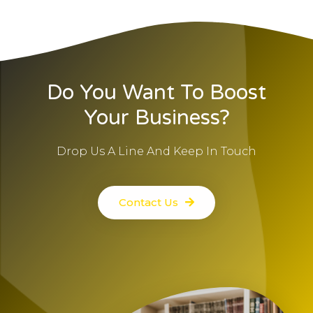
Do You Want To Boost
Your Business?
Drop Us A Line And Keep In Touch
Contact Us