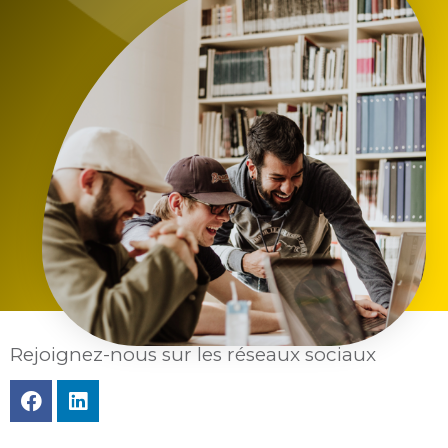
Rejoignez-nous sur les réseaux sociaux