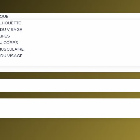
IQUE
ILHOUETTE
DU VISAGE​
AIRES
DU CORPS
USCULAIRE
 DU VISAGE