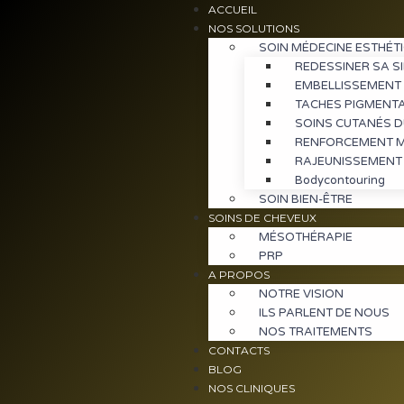
ACCUEIL
NOS SOLUTIONS
SOIN MÉDECINE ESTHÉT
REDESSINER SA S
EMBELLISSEMENT 
TACHES PIGMENT
SOINS CUTANÉS 
RENFORCEMENT M
RAJEUNISSEMENT
Bodycontouring
SOIN BIEN-ÊTRE
SOINS DE CHEVEUX
MÉSOTHÉRAPIE
PRP
A PROPOS
NOTRE VISION
ILS PARLENT DE NOUS
NOS TRAITEMENTS
CONTACTS
BLOG
NOS CLINIQUES