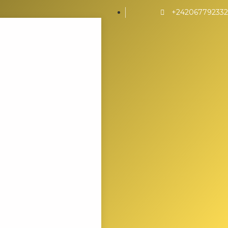
+242067792332