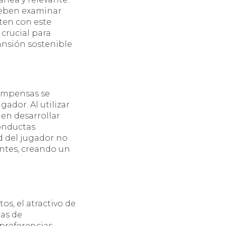
deben examinar
ten con este
crucial para
pansión sostenible
compensas se
gador. Al utilizar
den desarrollar
conductas
ad del jugador no
antes, creando un
s, el atractivo de
ias de
 preferencias