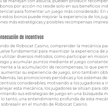
si se manejan con astucia, pueden producir recompens
s bonos por acción no reside solo en sus beneficios in
encial para fomentar un juego más considerado. En de
e estos bonos puede mejorar la experiencia de los jug
ones más estratégicas y posibles recompensas impre
onsecución de incentivos
 mundo de Robocat Casino, comprender la mecánica pa
elve fundamental para maximizar la experiencia de j
utilizar diversos métodos, como participar en misione
riesgo y acumular puntos mediante el juego constante
mente a la acumulación de recompensas, lo que permi
 aumentar su experiencia de juego, sino también obt
Además, las promociones periódicas y los sistemas de 
ncentivos considerables, motivando a los jugadores a 
anejar esta mecánica, los jugadores se sitúan para o
formando sus estrategias de juego en una búsqueda m
lo tanto, una entendimiento profunda de esta mecáni
 sobresalir en el mundo de Robocat Casino.