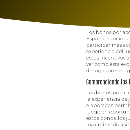
Los bonos por ac
España. Funcionan
participar más ac
experiencia del ju
estos incentivos 
ver cómo esta evo
de jugadores en g
Comprendiendo los 
Los bonos por acc
la experiencia de
elaboradas permit
juego en oportuni
estos bonos, los 
maximizando así s