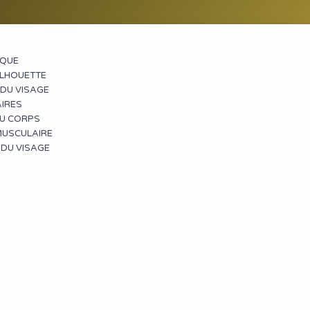
IQUE
ILHOUETTE
DU VISAGE​
AIRES
DU CORPS
USCULAIRE
 DU VISAGE