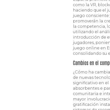
como la VR, blockc
haciendo que el j
juego consciente 
promoverán la cre
la competencia, l
utilizando el anál
introducción de e
jugadores, ponien
juego online en Es
consolidando su 
Cambios en el comp
¿Cómo ha cambiad
de nuevas tecnol
significativo en e
absorbentes e par
comunitaria e int
mayor involucració
gratificación ins
sistemas de recom