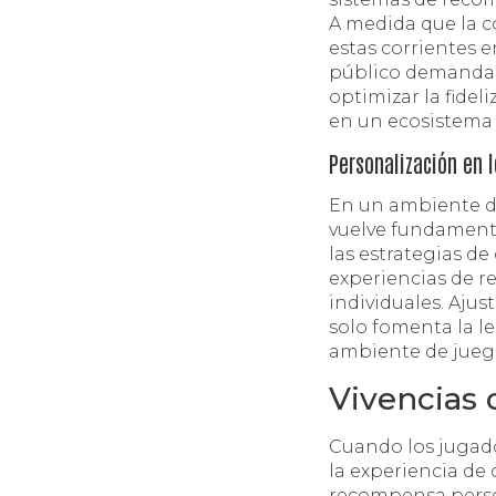
A medida que la 
estas corrientes 
público demandant
optimizar la fidel
en un ecosistema
Personalización en 
En un ambiente de
vuelve fundamental
las estrategias d
experiencias de r
individuales. Ajus
solo fomenta la l
ambiente de jueg
Vivencias 
Cuando los jugado
la experiencia de
recompensa person