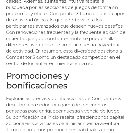
calidad. Además, su interfaz intuitiva facilita la
búsqueda por las secciones de juegos de forma sin
problemas y eficaz. Competitor 3 también brinda tipos
de actividad únicas, lo que aporta valor a los
participantes avanzados que desean nuevos desafíos.
Con renovaciones frecuentes y la frecuente adición de
recientes juegos, constantemente se puede hallar
diferentes aventuras que amplían nuestra trayectoria
de actividad. En resumen, esta diversidad posiciona a
Competitor 3 como un destacado competidor en el
sector de los entretenimientos en la red.
Promociones y
bonificaciones
Explorar las ofertas y bonificaciones de Competitor 3
descubre una seductora gama de descuentos
pensadas para enriquecer nuestra vivencia de juego.
Su bonificación de inicio resalta, ofreciéndonos capital
adicionales sustanciales para iniciar nuestra aventura.
También notamos promociones habituales como