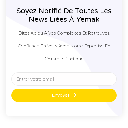
Soyez Notifié De Toutes Les
News Liées À Yemak
Dites Adieu À Vos Complexes Et Retrouvez
Confiance En Vous Avec Notre Expertise En
Chirurgie Plastique
Envoyer