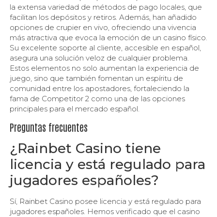
la extensa variedad de métodos de pago locales, que
facilitan los depósitos y retiros. Además, han añadido
opciones de crupier en vivo, ofreciendo una vivencia
más atractiva que evoca la emoción de un casino físico.
Su excelente soporte al cliente, accesible en español,
asegura una solución veloz de cualquier problema.
Estos elementos no solo aumentan la experiencia de
juego, sino que también fomentan un espíritu de
comunidad entre los apostadores, fortaleciendo la
fama de Competitor 2 como una de las opciones
principales para el mercado español.
Preguntas frecuentes
¿Rainbet Casino tiene
licencia y está regulado para
jugadores españoles?
Sí, Rainbet Casino posee licencia y está regulado para
jugadores españoles. Hemos verificado que el casino