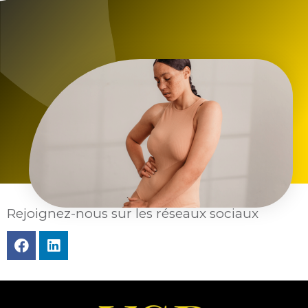
Rejoignez-nous sur les réseaux sociaux