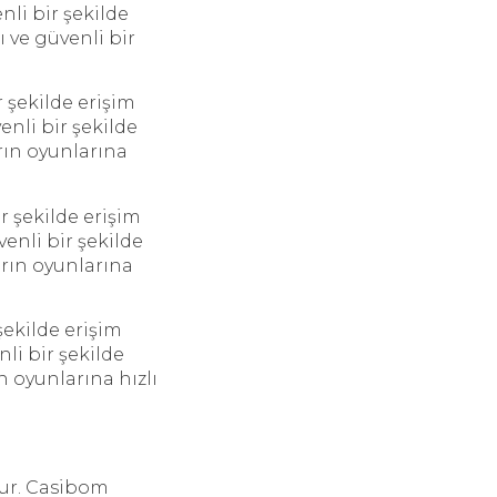
nli bir şekilde
ı ve güvenli bir
r şekilde erişim
enli bir şekilde
arın oyunlarına
r şekilde erişim
venli bir şekilde
arın oyunlarına
şekilde erişim
nli bir şekilde
n oyunlarına hızlı
dur. Casibom