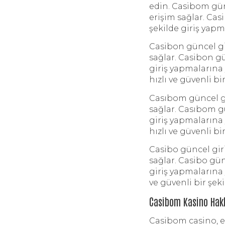
edin. Casibom günce
erişim sağlar. Casi
şekilde giriş yapm
Casibon güncel giri
sağlar. Casibon gün
giriş yapmalarına 
hızlı ve güvenli bi
Casıbom güncel gir
sağlar. Casıbom gün
giriş yapmalarına 
hızlı ve güvenli bi
Casibo güncel giriş
sağlar. Casibo günc
giriş yapmalarına 
ve güvenli bir şeki
Casibom Kasino Hakk
Casibom casino, e