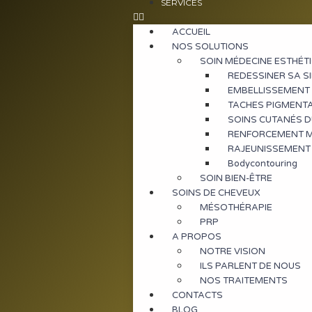
SERVICES
ACCUEIL
NOS SOLUTIONS
SOIN MÉDECINE ESTHÉT
REDESSINER SA S
EMBELLISSEMENT 
TACHES PIGMENT
SOINS CUTANÉS 
RENFORCEMENT M
RAJEUNISSEMENT
Bodycontouring
SOIN BIEN-ÊTRE
SOINS DE CHEVEUX
MÉSOTHÉRAPIE
PRP
A PROPOS
NOTRE VISION
ILS PARLENT DE NOUS
NOS TRAITEMENTS
CONTACTS
BLOG