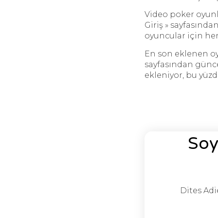
Video poker oyunl
Giriş » sayfasından
oyuncular için her 
En son eklenen oy
sayfasından güncel
ekleniyor, bu yüzd
Soy
Dites Ad