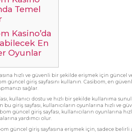
nda Temel
r
om Kasino’da
abilecek En
r Oyunlar
asına hızlı ve güvenli bir şekilde erişmek için güncel ve
om güncel giriş sayfasını kullanın. Casibom, en güvenli 
apmanızı sağlar.
ası, kullanıcı dostu ve hızlı bir şekilde kullanıma sunu
bu giriş sayfası, kullanıcıların oyunlarına hızlı ve güv
bom güncel giriş sayfası, kullanıcıların oyunlarına hızl
alarına yardımcı olur.
m güncel giriş sayfasına erişmek için, sadece belirli 