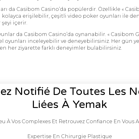
arı da Casibom Casino’da popülerdir. Özellikle « C
 kolayca erişilebilir, çeşitli video poker oyunları ile de
şeyi içerir.
unlar da Casibom Casino’da oynanabilir. « Casibom 
 oyunları inceleyebilir ve deneyebilirsiniz. Her gün y
en her ziyarette farklı deneyimler bulabilirsiniz.
ez Notifié De Toutes Les 
Liées À Yemak
ieu À Vos Complexes Et Retrouvez Confiance En Vous A
Expertise En Chirurgie Plastique