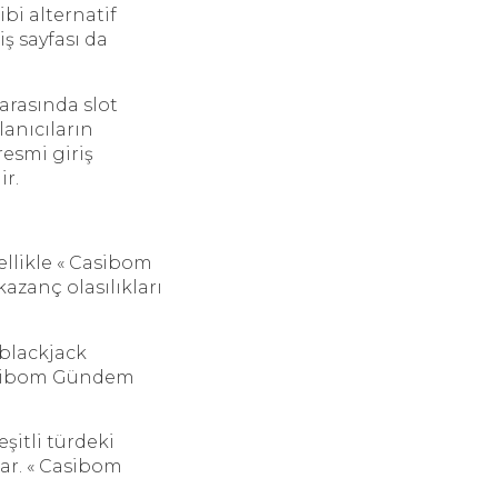
bi alternatif
iş sayfası da
 arasında slot
lanıcıların
resmi giriş
ir.
ellikle « Casibom
 kazanç olasılıkları
 blackjack
Casibom Gündem
şitli türdeki
nar. « Casibom