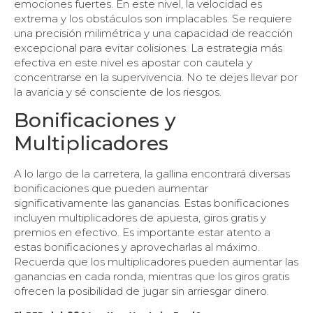
emociones fuertes. En este nivel, la velocidad es
extrema y los obstáculos son implacables. Se requiere
una precisión milimétrica y una capacidad de reacción
excepcional para evitar colisiones. La estrategia más
efectiva en este nivel es apostar con cautela y
concentrarse en la supervivencia. No te dejes llevar por
la avaricia y sé consciente de los riesgos.
Bonificaciones y
Multiplicadores
A lo largo de la carretera, la gallina encontrará diversas
bonificaciones que pueden aumentar
significativamente las ganancias. Estas bonificaciones
incluyen multiplicadores de apuesta, giros gratis y
premios en efectivo. Es importante estar atento a
estas bonificaciones y aprovecharlas al máximo.
Recuerda que los multiplicadores pueden aumentar las
ganancias en cada ronda, mientras que los giros gratis
ofrecen la posibilidad de jugar sin arriesgar dinero.