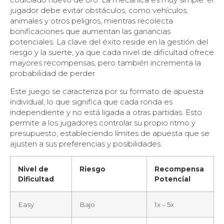
jugador debe evitar obstáculos, como vehículos,
animales y otros peligros, mientras recolecta
bonificaciones que aumentan las ganancias
potenciales. La clave del éxito reside en la gestión del
riesgo y la suerte, ya que cada nivel de dificultad ofrece
mayores recompensas, pero también incrementa la
probabilidad de perder.
Este juego se caracteriza por su formato de apuesta
individual, lo que significa que cada ronda es
independiente y no está ligada a otras partidas. Esto
permite a los jugadores controlar su propio ritmo y
presupuesto, estableciendo límites de apuesta que se
ajusten a sus preferencias y posibilidades.
Nivel de
Riesgo
Recompensa
Dificultad
Potencial
Easy
Bajo
1x – 5x