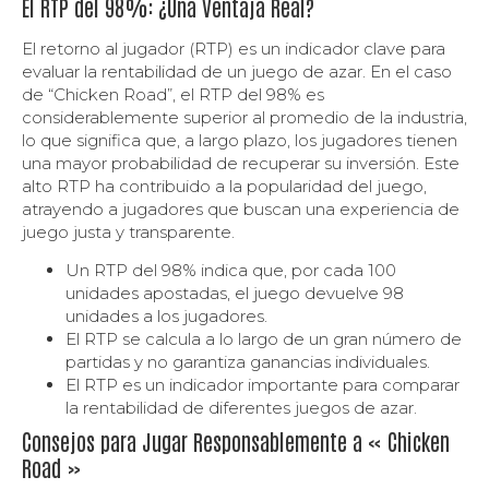
El RTP del 98%: ¿Una Ventaja Real?
El retorno al jugador (RTP) es un indicador clave para
evaluar la rentabilidad de un juego de azar. En el caso
de “Chicken Road”, el RTP del 98% es
considerablemente superior al promedio de la industria,
lo que significa que, a largo plazo, los jugadores tienen
una mayor probabilidad de recuperar su inversión. Este
alto RTP ha contribuido a la popularidad del juego,
atrayendo a jugadores que buscan una experiencia de
juego justa y transparente.
Un RTP del 98% indica que, por cada 100
unidades apostadas, el juego devuelve 98
unidades a los jugadores.
El RTP se calcula a lo largo de un gran número de
partidas y no garantiza ganancias individuales.
El RTP es un indicador importante para comparar
la rentabilidad de diferentes juegos de azar.
Consejos para Jugar Responsablemente a « Chicken
Road »