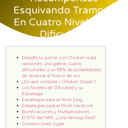
Esquivando Trampas
En Cuatro Niveles De
Dificultad.
Desafía tu suerte con Chicken road
opiniones: una gallina, cuatro
dificultades y un 98% de posibilidades
de alcanzar el huevo de oro.
¿En qué consiste « Chicken Road »?
Los Niveles de Dificultad y su
Estrategia
Estrategias para el Nivel Easy
Estrategias para el Nivel Hardcore
Bonificaciones y Multiplicadores
El RTP del 98%: ¿Una Ventaja Real?
Consejos para Jugar