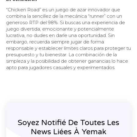
“Chicken Road” es un juego de azar innovador que
combina la sencillez de la mecánica “runner” con un
generoso RTP del 98%. Si buscas una experiencia de
juego divertida, emocionante y potencialmente
lucrativa, no dudes en darle una oportunidad. Sin
embargo, recuerda siempre jugar de forma
responsable y establecer límites claros para proteger tu
presupuesto y tu bienestar. La combinación de la
simpleza y la posibilidad de obtener ganancias lo hace
apto para jugadores casuales y experimentados.
Soyez Notifié De Toutes Les
News Liées À Yemak