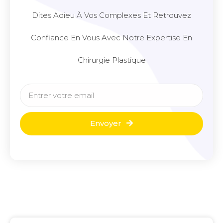
Dites Adieu À Vos Complexes Et Retrouvez
Confiance En Vous Avec Notre Expertise En
Chirurgie Plastique
Envoyer