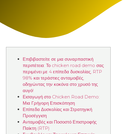
Επιβιβαστείτε σε μια συναρπαστική
περιπέτεια: Το chicken road demo σας
περιμένει με 4 επίπεδα δυσκολίας, RTP
98% και τεράστιες ανταμοιβές,
οδηγώντας την κοκόνα στο χρυσό της
αυγό!
Εισαγωγή στο Chicken Road Demo:
Μια Γρήγορη Επισκόπηση
Επίπεδα Δυσκολίας και Στρατηγική
Προσέγγιση
Ανταμοιβές και Ποσοστό Επιστροφής
Παίκτη (RTP)