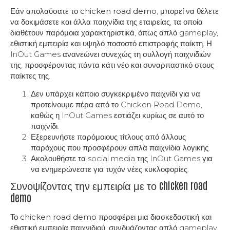
Εάν απολαύσατε το
chicken road demo
, μπορεί να θέλετε
να δοκιμάσετε και άλλα παιχνίδια της εταιρείας, τα οποία
διαθέτουν παρόμοια χαρακτηριστικά, όπως απλό gameplay,
εθιστική εμπειρία και υψηλό ποσοστό επιστροφής παίκτη. Η
InOut Games ανανεώνει συνεχώς τη συλλογή παιχνιδιών
της, προσφέροντας πάντα κάτι νέο και συναρπαστικό στους
παίκτες της.
Δεν υπάρχει κάποιο συγκεκριμένο παιχνίδι για να
προτείνουμε πέρα από το Chicken Road Demo,
καθώς η InOut Games εστιάζει κυρίως σε αυτό το
παιχνίδι.
Εξερευνήστε παρόμοιους τίτλους από άλλους
παρόχους που προσφέρουν απλά παιχνίδια λογικής.
Ακολουθήστε τα social media της InOut Games για
να ενημερώνεστε για τυχόν νέες κυκλοφορίες.
Συνοψίζοντας την εμπειρία με το chicken road
demo
Το
chicken road demo
προσφέρει μια διασκεδαστική και
εθιστική εμπειρία παιχνιδιού, συνδυάζοντας απλό gameplay,