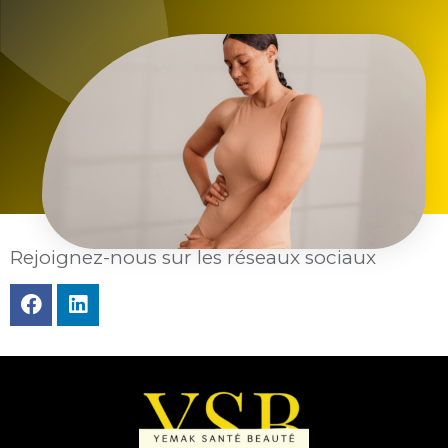
Rejoignez-nous sur les réseaux sociaux