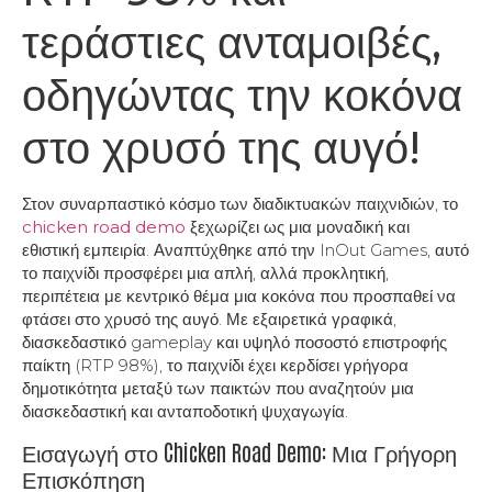
τεράστιες ανταμοιβές,
οδηγώντας την κοκόνα
στο χρυσό της αυγό!
Στον συναρπαστικό κόσμο των διαδικτυακών παιχνιδιών, το
chicken road demo
ξεχωρίζει ως μια μοναδική και
εθιστική εμπειρία. Αναπτύχθηκε από την InOut Games, αυτό
το παιχνίδι προσφέρει μια απλή, αλλά προκλητική,
περιπέτεια με κεντρικό θέμα μια κοκόνα που προσπαθεί να
φτάσει στο χρυσό της αυγό. Με εξαιρετικά γραφικά,
διασκεδαστικό gameplay και υψηλό ποσοστό επιστροφής
παίκτη (RTP 98%), το παιχνίδι έχει κερδίσει γρήγορα
δημοτικότητα μεταξύ των παικτών που αναζητούν μια
διασκεδαστική και ανταποδοτική ψυχαγωγία.
Εισαγωγή στο Chicken Road Demo: Μια Γρήγορη
Επισκόπηση