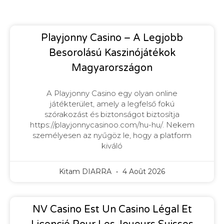
Playjonny Casino – A Legjobb
Besorolású Kaszinójátékok
Magyarországon
A Playjonny Casino egy olyan online
játékterület, amely a legfelső fokú
szórakozást és biztonságot biztosítja
https://playjonnycasinoo.com/hu-hu/. Nekem
személyesen az nyűgöz le, hogy a platform
kiváló
Kitam DIARRA
4 Août 2026
NV Casino Est Un Casino Légal Et