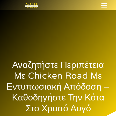
Αναζητήστε Περιπέτεια
Με Chicken Road Με
Εντυπωσιακή Απόδοση –
Καθοδηγήστε Την Κότα
Στο Χρυσό Αυγό