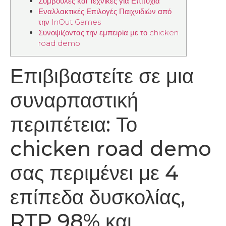
Συμβουλές και Τεχνικές για Επιτυχία
Εναλλακτικές Επιλογές Παιχνιδιών από
την InOut Games
Συνοψίζοντας την εμπειρία με το chicken
road demo
Επιβιβαστείτε σε μια
συναρπαστική
περιπέτεια: Το
chicken road demo
σας περιμένει με 4
επίπεδα δυσκολίας,
RTP 98% και