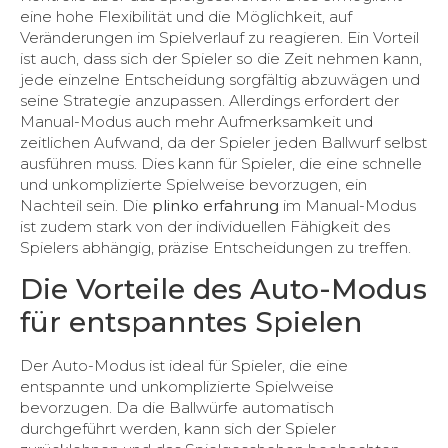
eine hohe Flexibilität und die Möglichkeit, auf
Veränderungen im Spielverlauf zu reagieren. Ein Vorteil
ist auch, dass sich der Spieler so die Zeit nehmen kann,
jede einzelne Entscheidung sorgfältig abzuwägen und
seine Strategie anzupassen. Allerdings erfordert der
Manual-Modus auch mehr Aufmerksamkeit und
zeitlichen Aufwand, da der Spieler jeden Ballwurf selbst
ausführen muss. Dies kann für Spieler, die eine schnelle
und unkomplizierte Spielweise bevorzugen, ein
Nachteil sein. Die
plinko erfahrung
im Manual-Modus
ist zudem stark von der individuellen Fähigkeit des
Spielers abhängig, präzise Entscheidungen zu treffen.
Die Vorteile des Auto-Modus
für entspanntes Spielen
Der Auto-Modus ist ideal für Spieler, die eine
entspannte und unkomplizierte Spielweise
bevorzugen. Da die Ballwürfe automatisch
durchgeführt werden, kann sich der Spieler