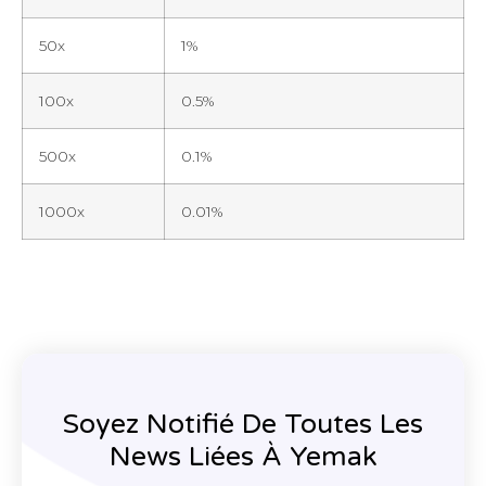
50x
1%
100x
0.5%
500x
0.1%
1000x
0.01%
Soyez Notifié De Toutes Les
News Liées À Yemak