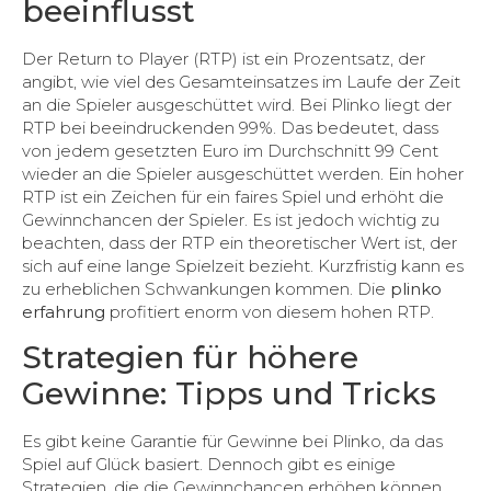
beeinflusst
Der Return to Player (RTP) ist ein Prozentsatz, der
angibt, wie viel des Gesamteinsatzes im Laufe der Zeit
an die Spieler ausgeschüttet wird. Bei Plinko liegt der
RTP bei beeindruckenden 99%. Das bedeutet, dass
von jedem gesetzten Euro im Durchschnitt 99 Cent
wieder an die Spieler ausgeschüttet werden. Ein hoher
RTP ist ein Zeichen für ein faires Spiel und erhöht die
Gewinnchancen der Spieler. Es ist jedoch wichtig zu
beachten, dass der RTP ein theoretischer Wert ist, der
sich auf eine lange Spielzeit bezieht. Kurzfristig kann es
zu erheblichen Schwankungen kommen. Die
plinko
erfahrung
profitiert enorm von diesem hohen RTP.
Strategien für höhere
Gewinne: Tipps und Tricks
Es gibt keine Garantie für Gewinne bei Plinko, da das
Spiel auf Glück basiert. Dennoch gibt es einige
Strategien, die die Gewinnchancen erhöhen können.