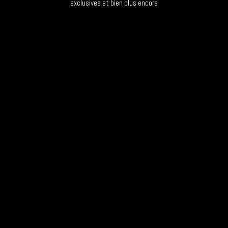
exclusives et bien plus encore