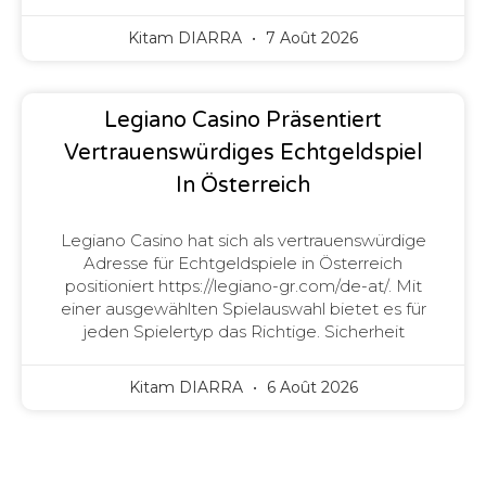
Kitam DIARRA
7 Août 2026
Legiano Casino Präsentiert
Vertrauenswürdiges Echtgeldspiel
In Österreich
Legiano Casino hat sich als vertrauenswürdige
Adresse für Echtgeldspiele in Österreich
positioniert https://legiano-gr.com/de-at/. Mit
einer ausgewählten Spielauswahl bietet es für
jeden Spielertyp das Richtige. Sicherheit
Kitam DIARRA
6 Août 2026