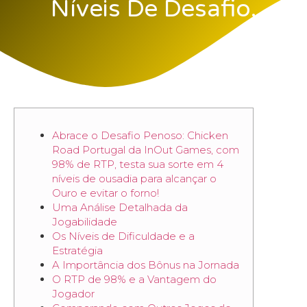
Níveis De Desafio.
Abrace o Desafio Penoso: Chicken
Road Portugal da InOut Games, com
98% de RTP, testa sua sorte em 4
níveis de ousadia para alcançar o
Ouro e evitar o forno!
Uma Análise Detalhada da
Jogabilidade
Os Níveis de Dificuldade e a
Estratégia
A Importância dos Bônus na Jornada
O RTP de 98% e a Vantagem do
Jogador