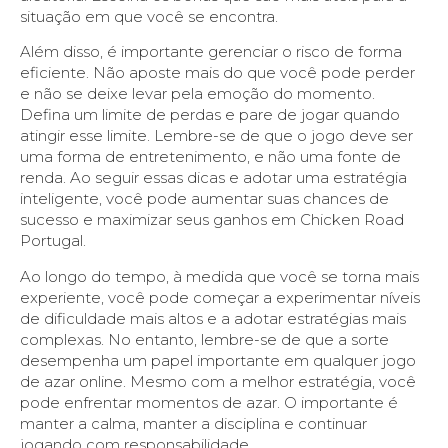
situação em que você se encontra.
Além disso, é importante gerenciar o risco de forma
eficiente. Não aposte mais do que você pode perder
e não se deixe levar pela emoção do momento.
Defina um limite de perdas e pare de jogar quando
atingir esse limite. Lembre-se de que o jogo deve ser
uma forma de entretenimento, e não uma fonte de
renda. Ao seguir essas dicas e adotar uma estratégia
inteligente, você pode aumentar suas chances de
sucesso e maximizar seus ganhos em Chicken Road
Portugal.
Ao longo do tempo, à medida que você se torna mais
experiente, você pode começar a experimentar níveis
de dificuldade mais altos e a adotar estratégias mais
complexas. No entanto, lembre-se de que a sorte
desempenha um papel importante em qualquer jogo
de azar online. Mesmo com a melhor estratégia, você
pode enfrentar momentos de azar. O importante é
manter a calma, manter a disciplina e continuar
jogando com responsabilidade.