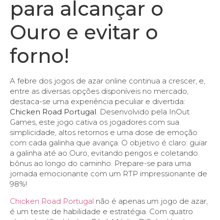
para alcançar o
Ouro e evitar o
forno!
A febre dos jogos de azar online continua a crescer, e,
entre as diversas opções disponíveis no mercado,
destaca-se uma experiência peculiar e divertida:
Chicken Road Portugal
. Desenvolvido pela InOut
Games, este jogo cativa os jogadores com sua
simplicidade, altos retornos e uma dose de emoção
com cada galinha que avança. O objetivo é claro: guiar
a galinha até ao Ouro, evitando perigos e coletando
bônus ao longo do caminho. Prepare-se para uma
jornada emocionante com um RTP impressionante de
98%!
Chicken Road Portugal
não é apenas um jogo de azar,
é um teste de habilidade e estratégia. Com quatro