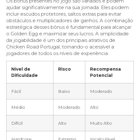
Os bônus presentes no jogo são variados e podem
ajudar significativamente na sua jornada. Eles podem
incluir escudos protetores, saltos extras para evitar
obstáculos e multiplicadores de ganhos. A combinação
estratégica desses bônus é fundamental para alcançar
o Golden Egg e maximizar seus lucros. A simplicidade
da jogabilidade é um dos principais atrativos de
Chicken Road Portugal, tornando-o acessível a
jogadores de todos os níveis de experiência.
Nível de
Risco
Recompensa
Dificuldade
Potencial
Fácil
Baixo
Moderado
Médio
Moderado
Alto
Difícil
Alto
Muito Alto
Hardcore
Extremo
Incalculável