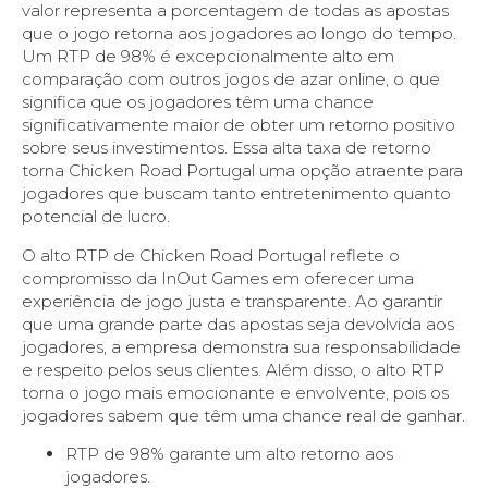
valor representa a porcentagem de todas as apostas
que o jogo retorna aos jogadores ao longo do tempo.
Um RTP de 98% é excepcionalmente alto em
comparação com outros jogos de azar online, o que
significa que os jogadores têm uma chance
significativamente maior de obter um retorno positivo
sobre seus investimentos. Essa alta taxa de retorno
torna Chicken Road Portugal uma opção atraente para
jogadores que buscam tanto entretenimento quanto
potencial de lucro.
O alto RTP de Chicken Road Portugal reflete o
compromisso da InOut Games em oferecer uma
experiência de jogo justa e transparente. Ao garantir
que uma grande parte das apostas seja devolvida aos
jogadores, a empresa demonstra sua responsabilidade
e respeito pelos seus clientes. Além disso, o alto RTP
torna o jogo mais emocionante e envolvente, pois os
jogadores sabem que têm uma chance real de ganhar.
RTP de 98% garante um alto retorno aos
jogadores.