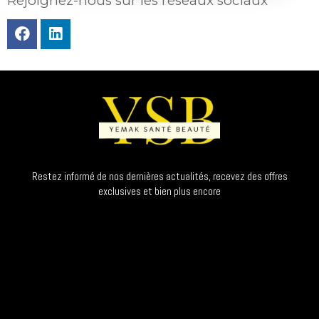
Rejoignez-nous sur les réseaux sociaux
Restez informé de nos dernières actualités, recevez des offres
exclusives et bien plus encore