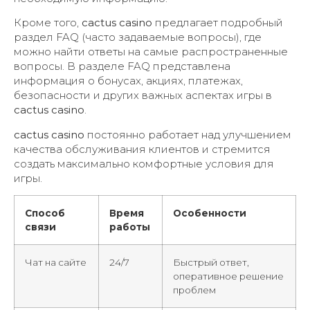
Кроме того,
cactus casino
предлагает подробный
раздел FAQ (часто задаваемые вопросы), где
можно найти ответы на самые распространенные
вопросы. В разделе FAQ представлена
информация о бонусах, акциях, платежах,
безопасности и других важных аспектах игры в
cactus casino
.
cactus casino
постоянно работает над улучшением
качества обслуживания клиентов и стремится
создать максимально комфортные условия для
игры.
Способ
Время
Особенности
связи
работы
Чат на сайте
24/7
Быстрый ответ,
оперативное решение
проблем