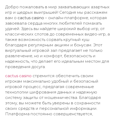
Добро пожаловать в мир захватывающих азартных
игр и щедрых выигрышей! Сегодня мы расскажем
вам о
cactus casino
– онлайн-платформе, которая
завоевала сердца многих любителей помахать
удачей. Здесь вы найдете широкий выбор игр, от
классических слотов до современных видео-игр, а
также возможность сорвать крупный куш
благодаря регулярным акциям и бонусам. Этот
виртуальный игровой зал предлагает не только
развлечение, но и комфорт, безопасность и
надежность, что делает его идеальным местом для
проведения досуга.
cactus casino
стремится обеспечить своим
игрокам максимально удобный и безопасный
игровой процесс, предлагая современные
технологии шифрования данных и надежную
систему защиты от мошенничества. Благодаря
этому, вы можете быть уверены в сохранности
своих средств и персональной информации.
Платформа постоянно совершенствуется,