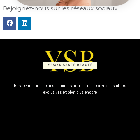
Rejoignez-nous sur les réseaux sociaux
Restez informé de nos dernières actualités, recevez des offres
exclusives et bien plus encore