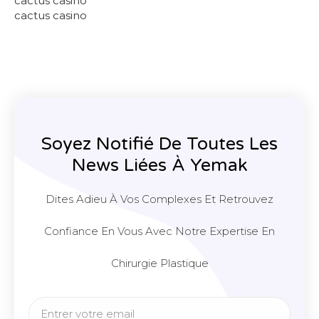
cactus casino
cactus casino
Soyez Notifié De Toutes Les
News Liées À Yemak
Dites Adieu À Vos Complexes Et Retrouvez
Confiance En Vous Avec Notre Expertise En
Chirurgie Plastique